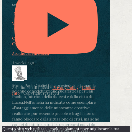
segnate dalla malattia.
...
See More
See Less
Photo
View on Facebook
·
Share
Condividi su Facebook
Condividi su Twitter
Condividi su LinkedIn
Condividi via email
Arcidiocesi di Lucca
4 weeks ago
Mons. Paolo Giulietti ha presieduto stamani la
Arcidiocesi di Lucca -
Privacy Policy
-
Cookie
solenne concelebrazione eucaristica per San
Info
- Copyright reserved
Paolino, patrono della diocesi e della città di
Lucca.
Nell’omelia ha indicato come esemplare
«l’atteggiamento delle minoranze creative:
realtà che, pur essendo piccole e fragili, non si
fanno bloccare dalla situazione di crisi, ma sono
capaci di intuire e praticare percorsi nuovi da
Questo sito web utilizza i cookie solamente per migliorare la tua
cui sorgono realtà diverse e per certi versi