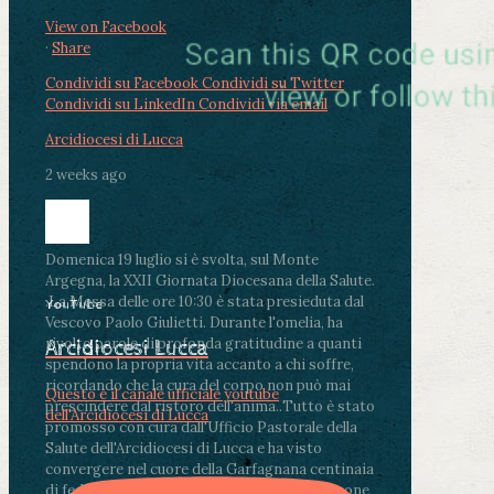
View on Facebook
·
Share
Condividi su Facebook
Condividi su Twitter
Condividi su LinkedIn
Condividi via email
Arcidiocesi di Lucca
2 weeks ago
Domenica 19 luglio si è svolta, sul Monte
Argegna, la XXII Giornata Diocesana della Salute.
.
La Messa delle ore 10:30 è stata presieduta dal
YouTube
Vescovo Paolo Giulietti. Durante l'omelia, ha
rivolto parole di profonda gratitudine a quanti
Arcidiocesi Lucca
spendono la propria vita accanto a chi soffre,
ricordando che la cura del corpo non può mai
Questo è il canale ufficiale youtube
prescindere dal ristoro dell'anima.
.
Tutto è stato
dell'Arcidiocesi di Lucca
promosso con cura dall'Ufficio Pastorale della
Salute dell'Arcidiocesi di Lucca e ha visto
convergere nel cuore della Garfagnana centinaia
di fedeli, operatori sanitari, volontari e persone