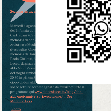
Segui su Instagram
Martedì 4 agosto2026
ore 11:30 - Lucca, Scuola
dell’Infanzia don Aldo Mei - Viale Castruccio
Castracani 435 - Inaugurazione murales in
memoria di don Aldo Mei curato dal Liceo
Artistico e Musicale “Passaglia”
.
ore 18 - Fiano
(Pescaglia), Chiesa parrocchiale - Messa in
memoria di Don Aldo Mei celebrata da mons.
Paolo Giulietti, Arcivescovo di Lucca
.
ore 20.30 -
Lucca, da piazza San Michele al Cippo di don
Aldo Mei - Passeggiata della Memoria in alcuni
dei luoghi simbolo della città. Ritrovo alle ore
20.30 in piazza San Michele con conclusione al
cippo di don Aldo Mei (Porta Elisa). Durante le
soste, letture accompagnate da musiche
Tutto il
programma qui:
www.diocesilucca.it/blog/don-
aldo-mei-anniversario-uccisione/
...
See
More
See Less
Photo