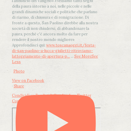
l'annuncio del Vangelo»
.
«Vediamo tanti segni
della paura intorno a noi, nelle piccole e nelle
grandi dinamiche sociali e politiche che parlano
di riarmo, di chiusura e di remigrazione. Di
fronte a questo, San Paolino direbbe alla nostra
società di non chiudersi, di abbandonare la
paura, perché c'è ancora molto da fare per
rendere il nostro mondo migliore»
Approfondisci qui:
www.toscanaoggi.it/festa-
di-san-paolino-a-lucca-giulietti-ritroviamo-
latteggiamento-di-apertura-p...
...
See More
See
Less
Photo
View on Facebook
·
Share
Condividi su Facebook
Condividi su Twitter
Condividi su LinkedIn
Condividi via email