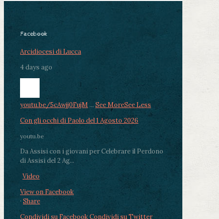
Facebook
Arcidiocesi di Lucca
4 days ago
youtu.be/5cAwjj0FujM
...
See More
See Less
Con gli occhi di Paolo del 1 Agosto 2026
youtu.be
Da Assisi con i giovani per Celebrare il Perdono
di Assisi del 2 Ag...
Video
View on Facebook
·
Share
Condividi su Facebook
Condividi su Twitter