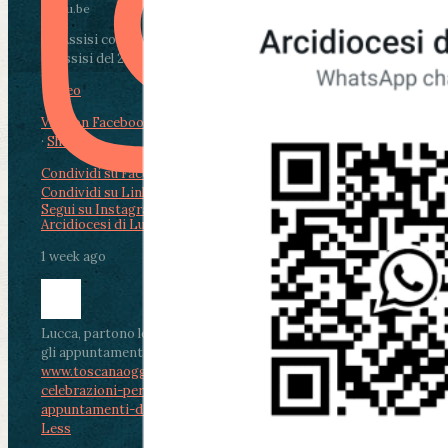
youtu.be
Da Assisi con i giovani per Celebrare il Perdono
di Assisi del 2 Ag...
Video
View on Facebook
·
Share
Condividi su Facebook
Condividi su Twitter
Condividi su LinkedIn
Condividi via email
Segui su Instagram
Arcidiocesi di Lucca
1 week ago
Lucca, partono le celebrazioni per don Aldo Mei:
gli appuntamenti dal 2 al 4 agosto
www.toscanaoggi.it/lucca-partono-le-
celebrazioni-per-don-aldo-mei-gli-
appuntamenti-dal-2-al-4-ago...
...
See More
See
Less