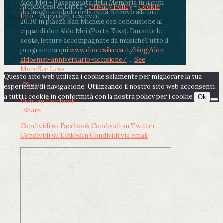
Aldo Mei - Passeggiata della Memoria in alcuni
Arcidiocesi di Lucca -
Privacy Policy
-
Cookie
dei luoghi simbolo della città. Ritrovo alle ore
Info
- Copyright reserved
20.30 in piazza San Michele con conclusione al
cippo di don Aldo Mei (Porta Elisa). Durante le
soste, letture accompagnate da musiche
Tutto il
programma qui:
www.diocesilucca.it/blog/don-
aldo-mei-anniversario-uccisione/
...
See
More
See Less
Questo sito web utilizza i cookie solamente per migliorare la tua
Photo
esperienza di navigazione. Utilizzando il nostro sito web acconsenti
a tutti i cookie in conformità con la nostra policy per i cookie.
Ok
View on Facebook
·
Share
Condividi su Facebook
Condividi su Twitter
Condividi su LinkedIn
Condividi via email