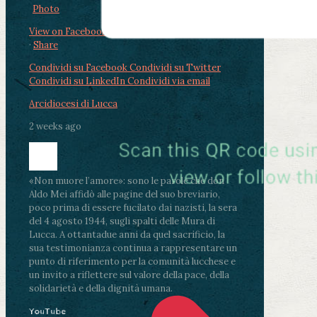
Photo
View on Facebook
·
Share
Condividi su Facebook
Condividi su Twitter
Condividi su LinkedIn
Condividi via email
Arcidiocesi di Lucca
2 weeks ago
«Non muore l’amore»: sono le parole che don
Aldo Mei affidò alle pagine del suo breviario,
poco prima di essere fucilato dai nazisti, la sera
del 4 agosto 1944, sugli spalti delle Mura di
Lucca. A ottantadue anni da quel sacrificio, la
sua testimonianza continua a rappresentare un
punto di riferimento per la comunità lucchese e
un invito a riflettere sul valore della pace, della
solidarietà e della dignità umana.
YouTube