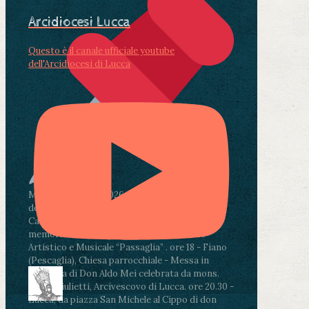
Arcidiocesi Lucca
Questo è il canale ufficiale youtube
dell'Arcidiocesi di Lucca
Martedì 4 agosto2026
ore 11:30 - Lucca, Scuola
dell’Infanzia don Aldo Mei - Viale Castruccio
Castracani 435 - Inaugurazione murales in
memoria di don Aldo Mei curato dal Liceo
Artistico e Musicale “Passaglia”
.
ore 18 - Fiano
(Pescaglia), Chiesa parrocchiale - Messa in
memoria di Don Aldo Mei celebrata da mons.
Paolo Giulietti, Arcivescovo di Lucca
.
ore 20.30 -
Lucca, da piazza San Michele al Cippo di don