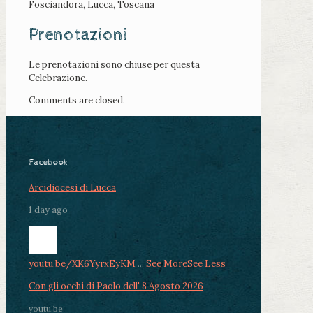
Fosciandora, Lucca, Toscana
Prenotazioni
Le prenotazioni sono chiuse per questa
Celebrazione.
Comments are closed.
Facebook
Arcidiocesi di Lucca
1 day ago
youtu.be/XK6YyrxEyKM
...
See More
See Less
Con gli occhi di Paolo dell' 8 Agosto 2026
youtu.be