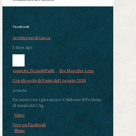
Facebook
Arcidiocesi di Lucca
5 days ago
youtu.be/5cAwjj0FujM
...
See More
See Less
Con gli occhi di Paolo del 1 Agosto 2026
youtu.be
Da Assisi con i giovani per Celebrare il Perdono
di Assisi del 2 Ag...
Video
View on Facebook
·
Share