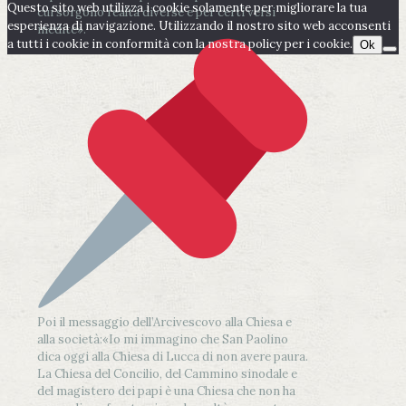
Questo sito web utilizza i cookie solamente per migliorare la tua
cui sorgono realtà diverse e per certi versi
esperienza di navigazione. Utilizzando il nostro sito web acconsenti
inedite».
a tutti i cookie in conformità con la nostra policy per i cookie.
Ok
Poi il messaggio dell’Arcivescovo alla Chiesa e
alla società:
«Io mi immagino che San Paolino
dica oggi alla Chiesa di Lucca di non avere paura.
La Chiesa del Concilio, del Cammino sinodale e
del magistero dei papi è una Chiesa che non ha