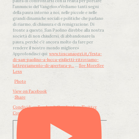
paura di confrontarsi con la realtà per portare
l'annuncio del Vangelo»
.
«Vediamo tanti segni
della paura intorno a noi, nelle piccole e nelle
grandi dinamiche sociali e politiche che parlano
di riarmo, di chiusura e di remigrazione. Di
fronte a questo, San Paolino direbbe alla nostra
società di non chiudersi, di abbandonare la
paura, perché c'è ancora molto da fare per
rendere il nostro mondo migliore»
Approfondisci qui:
www.toscanaoggi.it/festa-
di-san-paolino-a-lucca-giulietti-ritroviamo-
latteggiamento-di-apertura-p...
...
See More
See
Less
Photo
View on Facebook
·
Share
Condividi su Facebook
Condividi su Twitter
Condividi su LinkedIn
Condividi via email