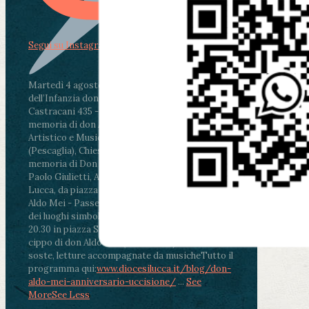
Segui su Instagram
Martedì 4 agosto2026
ore 11:30 - Lucca, Scuola
dell’Infanzia don Aldo Mei - Viale Castruccio
Castracani 435 - Inaugurazione murales in
memoria di don Aldo Mei curato dal Liceo
Artistico e Musicale “Passaglia”
.
ore 18 - Fiano
(Pescaglia), Chiesa parrocchiale - Messa in
memoria di Don Aldo Mei celebrata da mons.
Paolo Giulietti, Arcivescovo di Lucca
.
ore 20.30 -
Lucca, da piazza San Michele al Cippo di don
Aldo Mei - Passeggiata della Memoria in alcuni
dei luoghi simbolo della città. Ritrovo alle ore
20.30 in piazza San Michele con conclusione al
cippo di don Aldo Mei (Porta Elisa). Durante le
soste, letture accompagnate da musiche
Tutto il
programma qui:
www.diocesilucca.it/blog/don-
aldo-mei-anniversario-uccisione/
...
See
More
See Less