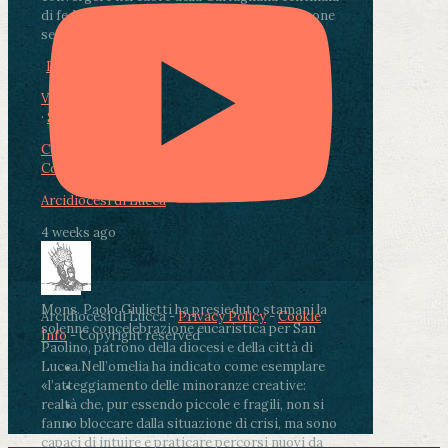
di fedeli, operatori sanitari, volontari e persone
segnate dalla malattia.
...
See More
See Less
Photo
View on Facebook
·
Share
Condividi su Facebook
Condividi su Twitter
Condividi su LinkedIn
Condividi via email
Arcidiocesi di Lucca
4 weeks ago
Mons. Paolo Giulietti ha presieduto stamani la
Arcidiocesi di Lucca -
Privacy Policy
-
Cookie
solenne concelebrazione eucaristica per San
Info
- Copyright reserved
Paolino, patrono della diocesi e della città di
Lucca.
Nell’omelia ha indicato come esemplare
«l’atteggiamento delle minoranze creative:
realtà che, pur essendo piccole e fragili, non si
fanno bloccare dalla situazione di crisi, ma sono
capaci di intuire e praticare percorsi nuovi da