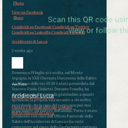
Photo
View on Facebook
·
Share
Condividi su Facebook
Condividi su Twitter
Condividi su LinkedIn
Condividi via email
Arcidiocesi di Lucca
2 weeks ago
Domenica 19 luglio si è svolta, sul Monte
Argegna, la XXII Giornata Diocesana della Salute.
.
La Messa delle ore 10:30 è stata presieduta dal
YouTube
Vescovo Paolo Giulietti. Durante l'omelia, ha
rivolto parole di profonda gratitudine a quanti
Arcidiocesi Lucca
spendono la propria vita accanto a chi soffre,
ricordando che la cura del corpo non può mai
Questo è il canale ufficiale youtube
prescindere dal ristoro dell'anima.
.
Tutto è stato
dell'Arcidiocesi di Lucca
promosso con cura dall'Ufficio Pastorale della
Salute dell'Arcidiocesi di Lucca e ha visto
convergere nel cuore della Garfagnana centinaia