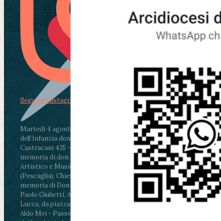
Segui su Instagram
Martedì 4 agosto2026
ore 11:30 - Lucca, Scuola
dell’Infanzia don Aldo Mei - Viale Castruccio
Castracani 435 - Inaugurazione murales in
memoria di don Aldo Mei curato dal Liceo
Artistico e Musicale “Passaglia”
.
ore 18 - Fiano
(Pescaglia), Chiesa parrocchiale - Messa in
memoria di Don Aldo Mei celebrata da mons.
Paolo Giulietti, Arcivescovo di Lucca
.
ore 20.30 -
Lucca, da piazza San Michele al Cippo di don
Aldo Mei - Passeggiata della Memoria in alcuni