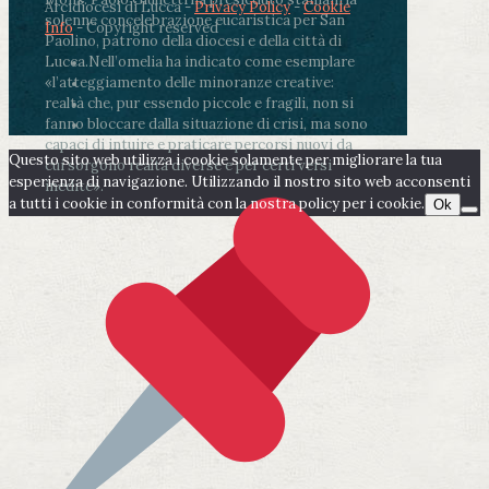
Arcidiocesi di Lucca -
Privacy Policy
-
Cookie
solenne concelebrazione eucaristica per San
Info
- Copyright reserved
Paolino, patrono della diocesi e della città di
Lucca.
Nell’omelia ha indicato come esemplare
«l’atteggiamento delle minoranze creative:
realtà che, pur essendo piccole e fragili, non si
fanno bloccare dalla situazione di crisi, ma sono
capaci di intuire e praticare percorsi nuovi da
Questo sito web utilizza i cookie solamente per migliorare la tua
cui sorgono realtà diverse e per certi versi
esperienza di navigazione. Utilizzando il nostro sito web acconsenti
inedite».
a tutti i cookie in conformità con la nostra policy per i cookie.
Ok