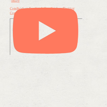
·
Share
Condividi su Facebook
Condividi su Twitter
Condividi su LinkedIn
Condividi via email