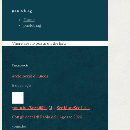
paolobiag
Home
paolobiag
There are no posts on the list.
Facebook
Arcidiocesi di Lucca
6 days ago
youtu.be/5cAwjj0FujM
...
See More
See Less
Con gli occhi di Paolo del 1 Agosto 2026
youtu.be