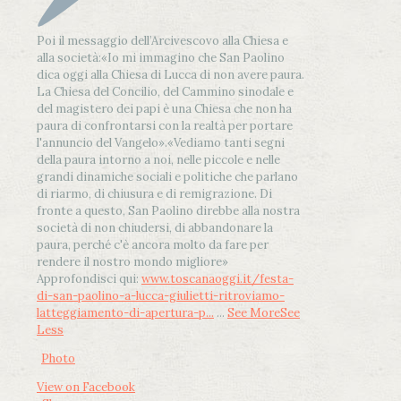
Poi il messaggio dell’Arcivescovo alla Chiesa e
alla società:
«Io mi immagino che San Paolino
dica oggi alla Chiesa di Lucca di non avere paura.
La Chiesa del Concilio, del Cammino sinodale e
del magistero dei papi è una Chiesa che non ha
paura di confrontarsi con la realtà per portare
l'annuncio del Vangelo»
.
«Vediamo tanti segni
della paura intorno a noi, nelle piccole e nelle
grandi dinamiche sociali e politiche che parlano
di riarmo, di chiusura e di remigrazione. Di
fronte a questo, San Paolino direbbe alla nostra
società di non chiudersi, di abbandonare la
paura, perché c'è ancora molto da fare per
rendere il nostro mondo migliore»
Approfondisci qui:
www.toscanaoggi.it/festa-
di-san-paolino-a-lucca-giulietti-ritroviamo-
latteggiamento-di-apertura-p...
...
See More
See
Less
Photo
View on Facebook