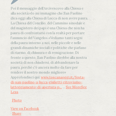
Poi il messaggio dell’Arcivescovo alla Chiesa e
alla società:
«Io mi immagino che San Paolino
dica oggi alla Chiesa di Lucca di non avere paura.
La Chiesa del Concilio, del Cammino sinodale e
del magistero dei papi è una Chiesa che non ha
paura di confrontarsi con la realtà per portare
l'annuncio del Vangelo»
.
«Vediamo tanti segni
della paura intorno a noi, nelle piccole e nelle
grandi dinamiche sociali e politiche che parlano
di riarmo, di chiusura e di remigrazione. Di
fronte a questo, San Paolino direbbe alla nostra
società di non chiudersi, di abbandonare la
paura, perché c'è ancora molto da fare per
rendere il nostro mondo migliore»
Approfondisci qui:
www.toscanaoggi.it/festa-
di-san-paolino-a-lucca-giulietti-ritroviamo-
latteggiamento-di-apertura-p...
...
See More
See
Less
Photo
View on Facebook
·
Share