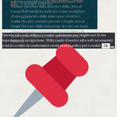
solenne concelebrazione eucaristica per San
Info
- Copyright reserved
Paolino, patrono della diocesi e della città di
Lucca.
Nell’omelia ha indicato come esemplare
«l’atteggiamento delle minoranze creative:
realtà che, pur essendo piccole e fragili, non si
fanno bloccare dalla situazione di crisi, ma sono
capaci di intuire e praticare percorsi nuovi da
Questo sito web utilizza i cookie solamente per migliorare la tua
cui sorgono realtà diverse e per certi versi
esperienza di navigazione. Utilizzando il nostro sito web acconsenti
inedite».
a tutti i cookie in conformità con la nostra policy per i cookie.
Ok