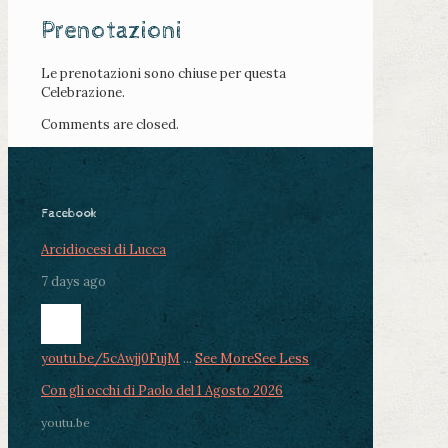
Prenotazioni
Le prenotazioni sono chiuse per questa
Celebrazione.
Comments are closed.
Facebook
Arcidiocesi di Lucca
7 days ago
youtu.be/5cAwjj0FujM
...
See More
See Less
Con gli occhi di Paolo del 1 Agosto 2026
youtu.be