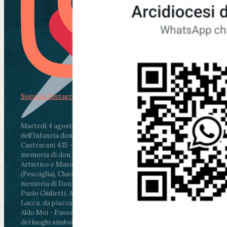
Segui su Instagram
Martedì 4 agosto2026
ore 11:30 - Lucca, Scuola
dell’Infanzia don Aldo Mei - Viale Castruccio
Castracani 435 - Inaugurazione murales in
memoria di don Aldo Mei curato dal Liceo
Artistico e Musicale “Passaglia”
.
ore 18 - Fiano
(Pescaglia), Chiesa parrocchiale - Messa in
memoria di Don Aldo Mei celebrata da mons.
Paolo Giulietti, Arcivescovo di Lucca
.
ore 20.30 -
Lucca, da piazza San Michele al Cippo di don
Aldo Mei - Passeggiata della Memoria in alcuni
dei luoghi simbolo della città. Ritrovo alle ore