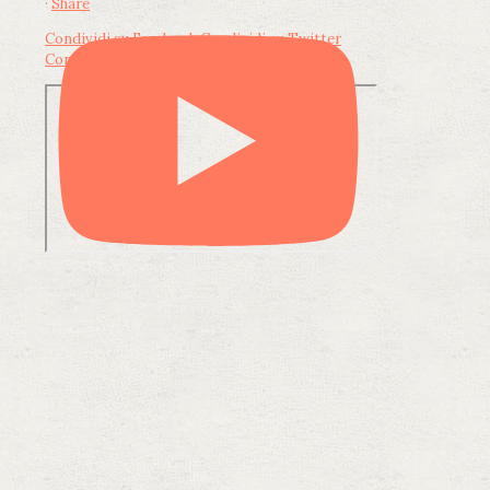
·
Share
Condividi su Facebook
Condividi su Twitter
Condividi su LinkedIn
Condividi via email