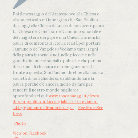
Poi il messaggio dell’Arcivescovo alla Chiesa e
alla società:
«Io mi immagino che San Paolino
dica oggi alla Chiesa di Lucca di non avere paura.
La Chiesa del Concilio, del Cammino sinodale e
del magistero dei papi è una Chiesa che non ha
paura di confrontarsi con la realtà per portare
l'annuncio del Vangelo»
.
«Vediamo tanti segni
della paura intorno a noi, nelle piccole e nelle
grandi dinamiche sociali e politiche che parlano
di riarmo, di chiusura e di remigrazione. Di
fronte a questo, San Paolino direbbe alla nostra
società di non chiudersi, di abbandonare la
paura, perché c'è ancora molto da fare per
rendere il nostro mondo migliore»
Approfondisci qui:
www.toscanaoggi.it/festa-
di-san-paolino-a-lucca-giulietti-ritroviamo-
latteggiamento-di-apertura-p...
...
See More
See
Less
Photo
View on Facebook