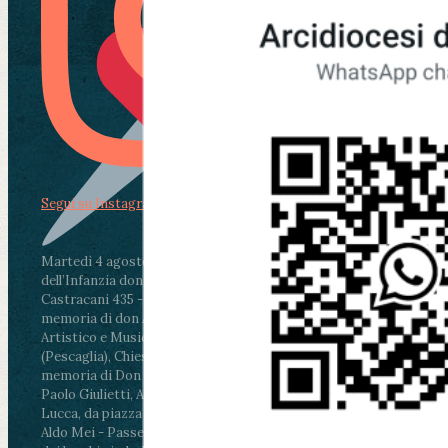
Segui su Instagram
Martedì 4 agosto2026
ore 11:30 - Lucca, Scuola
dell’Infanzia don Aldo Mei - Viale Castruccio
Castracani 435 - Inaugurazione murales in
memoria di don Aldo Mei curato dal Liceo
Artistico e Musicale “Passaglia”
.
ore 18 - Fiano
(Pescaglia), Chiesa parrocchiale - Messa in
memoria di Don Aldo Mei celebrata da mons.
Paolo Giulietti, Arcivescovo di Lucca
.
ore 20.30 -
Lucca, da piazza San Michele al Cippo di don
Aldo Mei - Passeggiata della Memoria in alcuni