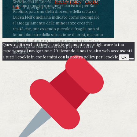
Arcidiocesi di Lucca -
Privacy Policy
-
Cookie
solenne concelebrazione eucaristica per San
Info
- Copyright reserved
Paolino, patrono della diocesi e della città di
Lucca.
Nell’omelia ha indicato come esemplare
«l’atteggiamento delle minoranze creative:
realtà che, pur essendo piccole e fragili, non si
fanno bloccare dalla situazione di crisi, ma sono
capaci di intuire e praticare percorsi nuovi da
Questo sito web utilizza i cookie solamente per migliorare la tua
cui sorgono realtà diverse e per certi versi
esperienza di navigazione. Utilizzando il nostro sito web acconsenti
inedite».
a tutti i cookie in conformità con la nostra policy per i cookie.
Ok