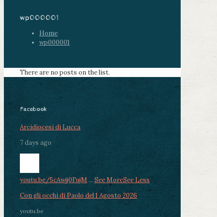
wp000001
Home
wp000001
There are no posts on the list.
Facebook
Arcidiocesi di Lucca
7 days ago
youtu.be/5cAwjj0FujM
...
See More
See Less
Con gli occhi di Paolo del 1 Agosto 2026
youtu.be