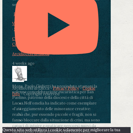
segnate dalla malattia.
...
See More
See Less
Photo
View on Facebook
·
Share
Condividi su Facebook
Condividi su Twitter
Condividi su LinkedIn
Condividi via email
Arcidiocesi di Lucca
4 weeks ago
Mons. Paolo Giulietti ha presieduto stamani la
Arcidiocesi di Lucca -
Privacy Policy
-
Cookie
solenne concelebrazione eucaristica per San
Info
- Copyright reserved
Paolino, patrono della diocesi e della città di
Lucca.
Nell’omelia ha indicato come esemplare
«l’atteggiamento delle minoranze creative:
realtà che, pur essendo piccole e fragili, non si
fanno bloccare dalla situazione di crisi, ma sono
capaci di intuire e praticare percorsi nuovi da
Questo sito web utilizza i cookie solamente per migliorare la tua
cui sorgono realtà diverse e per certi versi