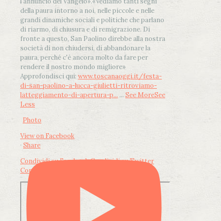
l'annuncio del Vangelo»
.
«Vediamo tanti segni
della paura intorno a noi, nelle piccole e nelle
grandi dinamiche sociali e politiche che parlano
di riarmo, di chiusura e di remigrazione. Di
fronte a questo, San Paolino direbbe alla nostra
società di non chiudersi, di abbandonare la
paura, perché c'è ancora molto da fare per
rendere il nostro mondo migliore»
Approfondisci qui:
www.toscanaoggi.it/festa-
di-san-paolino-a-lucca-giulietti-ritroviamo-
latteggiamento-di-apertura-p...
...
See More
See
Less
Photo
View on Facebook
·
Share
Condividi su Facebook
Condividi su Twitter
Condividi su LinkedIn
Condividi via email