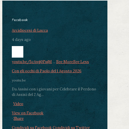
Facebook
Arcidiocesi di Lucca
4 days ago
youtu.be/5cAwjj0FujM
...
See More
See Less
Con gli occhi di Paolo del 1 Agosto 2026
youtu.be
Da Assisi con i giovani per Celebrare il Perdono
di Assisi del 2 Ag...
Video
View on Facebook
·
Share
Condividi su Facebook
Condividi su Twitter