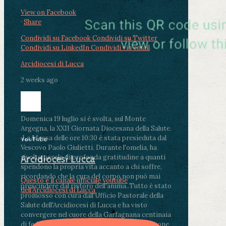
View on Facebook
·
Share
Condividi su Facebook
Condividi su Twitter
Condividi su LinkedIn
Condividi via email
Arcidiocesi di Lucca
2 weeks ago
Domenica 19 luglio si è svolta, sul Monte
Argegna, la XXII Giornata Diocesana della Salute.
.
La Messa delle ore 10:30 è stata presieduta dal
YouTube
Vescovo Paolo Giulietti. Durante l'omelia, ha
rivolto parole di profonda gratitudine a quanti
Arcidiocesi Lucca
spendono la propria vita accanto a chi soffre,
ricordando che la cura del corpo non può mai
Questo è il canale ufficiale youtube
prescindere dal ristoro dell'anima.
.
Tutto è stato
dell'Arcidiocesi di Lucca
promosso con cura dall'Ufficio Pastorale della
Salute dell'Arcidiocesi di Lucca e ha visto
convergere nel cuore della Garfagnana centinaia
di fedeli, operatori sanitari, volontari e persone