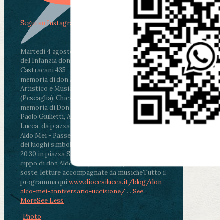
Segui su Instagram
Martedì 4 agosto2026
ore 11:30 - Lucca, Scuola
dell’Infanzia don Aldo Mei - Viale Castruccio
Castracani 435 - Inaugurazione murales in
memoria di don Aldo Mei curato dal Liceo
Artistico e Musicale “Passaglia”
.
ore 18 - Fiano
(Pescaglia), Chiesa parrocchiale - Messa in
memoria di Don Aldo Mei celebrata da mons.
Paolo Giulietti, Arcivescovo di Lucca
.
ore 20.30 -
Lucca, da piazza San Michele al Cippo di don
Aldo Mei - Passeggiata della Memoria in alcuni
dei luoghi simbolo della città. Ritrovo alle ore
20.30 in piazza San Michele con conclusione al
cippo di don Aldo Mei (Porta Elisa). Durante le
soste, letture accompagnate da musiche
Tutto il
programma qui:
www.diocesilucca.it/blog/don-
aldo-mei-anniversario-uccisione/
...
See
More
See Less
Photo