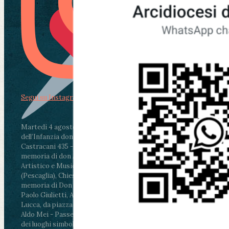
Segui su Instagram
Martedì 4 agosto2026
ore 11:30 - Lucca, Scuola
dell’Infanzia don Aldo Mei - Viale Castruccio
Castracani 435 - Inaugurazione murales in
memoria di don Aldo Mei curato dal Liceo
Artistico e Musicale “Passaglia”
.
ore 18 - Fiano
(Pescaglia), Chiesa parrocchiale - Messa in
memoria di Don Aldo Mei celebrata da mons.
Paolo Giulietti, Arcivescovo di Lucca
.
ore 20.30 -
Lucca, da piazza San Michele al Cippo di don
Aldo Mei - Passeggiata della Memoria in alcuni
dei luoghi simbolo della città. Ritrovo alle ore