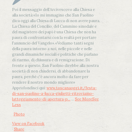
Poi il messaggio dell’Arcivescovo alla Chiesa e
alla società:
«Io mi immagino che San Paolino
dica oggi alla Chiesa di Lucca di non avere paura.
La Chiesa del Concilio, del Cammino sinodale e
del magistero dei papi è una Chiesa che non ha
paura di confrontarsi con la realtà per portare
l'annuncio del Vangelo»
.
«Vediamo tanti segni
della paura intorno a noi, nelle piccole e nelle
grandi dinamiche sociali e politiche che parlano
di riarmo, di chiusura e di remigrazione. Di
fronte a questo, San Paolino direbbe alla nostra
società di non chiudersi, di abbandonare la
paura, perché c'è ancora molto da fare per
rendere il nostro mondo migliore»
Approfondisci qui:
www.toscanaoggi.it/festa-
di-san-paolino-a-lucca-giulietti-ritroviamo-
latteggiamento-di-apertura-p...
...
See More
See
Less
Photo
View on Facebook
·
Share