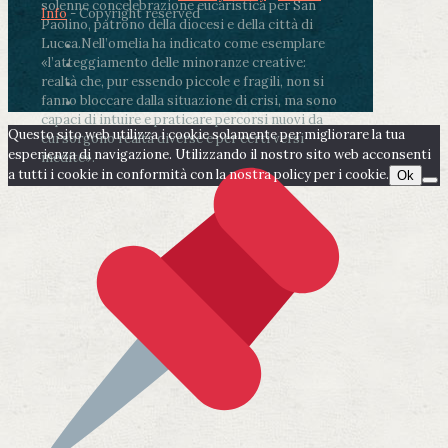
solenne concelebrazione eucaristica per San
Info
- Copyright reserved
Paolino, patrono della diocesi e della città di
Lucca.
Nell’omelia ha indicato come esemplare
«l’atteggiamento delle minoranze creative:
realtà che, pur essendo piccole e fragili, non si
fanno bloccare dalla situazione di crisi, ma sono
capaci di intuire e praticare percorsi nuovi da
Questo sito web utilizza i cookie solamente per migliorare la tua
cui sorgono realtà diverse e per certi versi
esperienza di navigazione. Utilizzando il nostro sito web acconsenti
inedite».
a tutti i cookie in conformità con la nostra policy per i cookie.
Ok