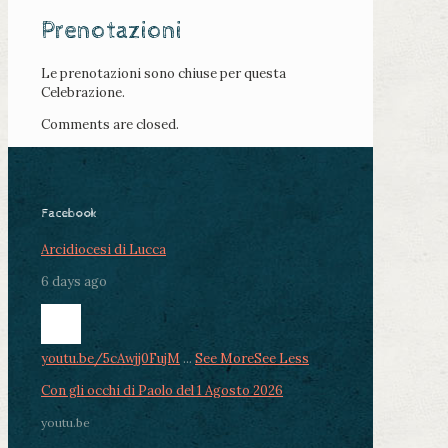
Prenotazioni
Le prenotazioni sono chiuse per questa
Celebrazione.
Comments are closed.
Facebook
Arcidiocesi di Lucca
6 days ago
youtu.be/5cAwjj0FujM
...
See More
See Less
Con gli occhi di Paolo del 1 Agosto 2026
youtu.be