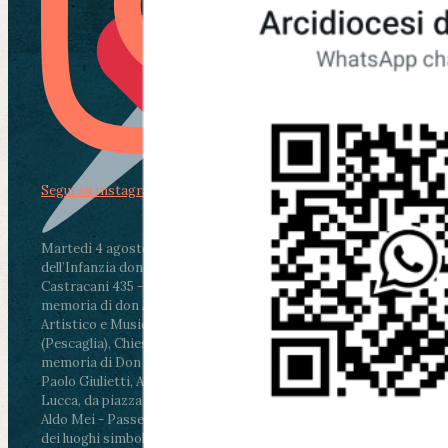
Segui su Instagram
Martedì 4 agosto2026
ore 11:30 - Lucca, Scuola
dell’Infanzia don Aldo Mei - Viale Castruccio
Castracani 435 - Inaugurazione murales in
memoria di don Aldo Mei curato dal Liceo
Artistico e Musicale “Passaglia”
.
ore 18 - Fiano
(Pescaglia), Chiesa parrocchiale - Messa in
memoria di Don Aldo Mei celebrata da mons.
Paolo Giulietti, Arcivescovo di Lucca
.
ore 20.30 -
Lucca, da piazza San Michele al Cippo di don
Aldo Mei - Passeggiata della Memoria in alcuni
dei luoghi simbolo della città. Ritrovo alle ore