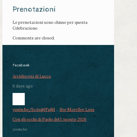
Prenotazioni
Le prenotazioni sono chiuse per questa
Celebrazione.
Comments are closed.
Facebook
Arcidiocesi di Lucca
6 days ago
youtu.be/5cAwjj0FujM
...
See More
See Less
Con gli occhi di Paolo del 1 Agosto 2026
youtu.be