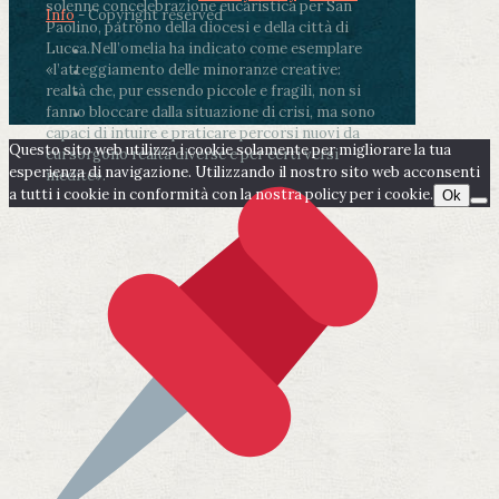
solenne concelebrazione eucaristica per San
Info
- Copyright reserved
Paolino, patrono della diocesi e della città di
Lucca.
Nell’omelia ha indicato come esemplare
«l’atteggiamento delle minoranze creative:
realtà che, pur essendo piccole e fragili, non si
fanno bloccare dalla situazione di crisi, ma sono
capaci di intuire e praticare percorsi nuovi da
Questo sito web utilizza i cookie solamente per migliorare la tua
cui sorgono realtà diverse e per certi versi
esperienza di navigazione. Utilizzando il nostro sito web acconsenti
inedite».
a tutti i cookie in conformità con la nostra policy per i cookie.
Ok