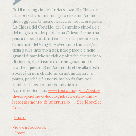
Poi il messaggio dell’Arcivescovo alla Chiesa e
alla società:
«Io mi immagino che San Paolino
dica oggi alla Chiesa di Lucca di non avere paura.
La Chiesa del Concilio, del Cammino sinodale e
del magistero dei papi è una Chiesa che non ha
paura di confrontarsi con la realtà per portare
l'annuncio del Vangelo»
.
«Vediamo tanti segni
della paura intorno a noi, nelle piccole e nelle
grandi dinamiche sociali e politiche che parlano
di riarmo, di chiusura e di remigrazione. Di
fronte a questo, San Paolino direbbe alla nostra
società di non chiudersi, di abbandonare la
paura, perché c'è ancora molto da fare per
rendere il nostro mondo migliore»
Approfondisci qui:
www.toscanaoggi.it/festa-
di-san-paolino-a-lucca-giulietti-ritroviamo-
latteggiamento-di-apertura-p...
...
See More
See
Less
Photo
View on Facebook
·
Share