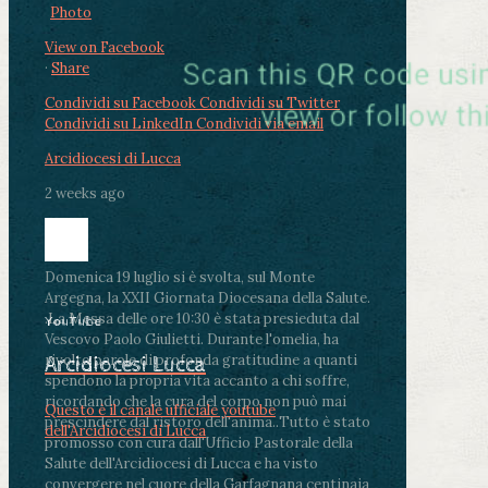
Photo
View on Facebook
·
Share
Condividi su Facebook
Condividi su Twitter
Condividi su LinkedIn
Condividi via email
Arcidiocesi di Lucca
2 weeks ago
Domenica 19 luglio si è svolta, sul Monte
Argegna, la XXII Giornata Diocesana della Salute.
.
La Messa delle ore 10:30 è stata presieduta dal
YouTube
Vescovo Paolo Giulietti. Durante l'omelia, ha
rivolto parole di profonda gratitudine a quanti
Arcidiocesi Lucca
spendono la propria vita accanto a chi soffre,
ricordando che la cura del corpo non può mai
Questo è il canale ufficiale youtube
prescindere dal ristoro dell'anima.
.
Tutto è stato
dell'Arcidiocesi di Lucca
promosso con cura dall'Ufficio Pastorale della
Salute dell'Arcidiocesi di Lucca e ha visto
convergere nel cuore della Garfagnana centinaia