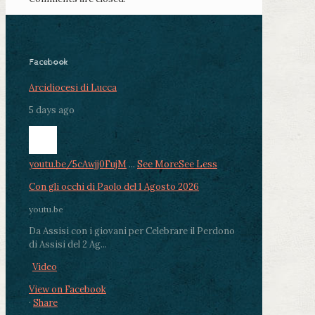
Facebook
Arcidiocesi di Lucca
5 days ago
youtu.be/5cAwjj0FujM
...
See More
See Less
Con gli occhi di Paolo del 1 Agosto 2026
youtu.be
Da Assisi con i giovani per Celebrare il Perdono
di Assisi del 2 Ag...
Video
View on Facebook
·
Share