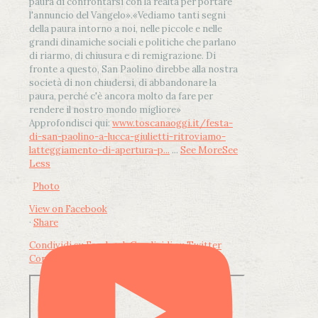
paura di confrontarsi con la realtà per portare
l'annuncio del Vangelo»
.
«Vediamo tanti segni
della paura intorno a noi, nelle piccole e nelle
grandi dinamiche sociali e politiche che parlano
di riarmo, di chiusura e di remigrazione. Di
fronte a questo, San Paolino direbbe alla nostra
società di non chiudersi, di abbandonare la
paura, perché c'è ancora molto da fare per
rendere il nostro mondo migliore»
Approfondisci qui:
www.toscanaoggi.it/festa-
di-san-paolino-a-lucca-giulietti-ritroviamo-
latteggiamento-di-apertura-p...
...
See More
See
Less
Photo
View on Facebook
·
Share
Condividi su Facebook
Condividi su Twitter
Condividi su LinkedIn
Condividi via email