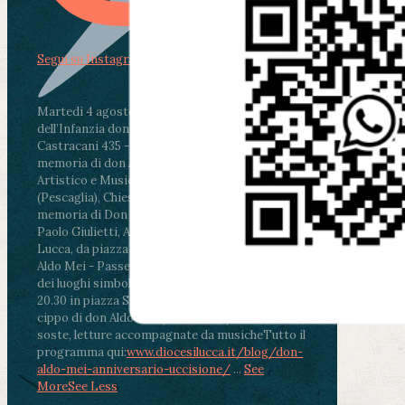
Segui su Instagram
Martedì 4 agosto2026
ore 11:30 - Lucca, Scuola
dell’Infanzia don Aldo Mei - Viale Castruccio
Castracani 435 - Inaugurazione murales in
memoria di don Aldo Mei curato dal Liceo
Artistico e Musicale “Passaglia”
.
ore 18 - Fiano
(Pescaglia), Chiesa parrocchiale - Messa in
memoria di Don Aldo Mei celebrata da mons.
Paolo Giulietti, Arcivescovo di Lucca
.
ore 20.30 -
Lucca, da piazza San Michele al Cippo di don
Aldo Mei - Passeggiata della Memoria in alcuni
dei luoghi simbolo della città. Ritrovo alle ore
20.30 in piazza San Michele con conclusione al
cippo di don Aldo Mei (Porta Elisa). Durante le
soste, letture accompagnate da musiche
Tutto il
programma qui:
www.diocesilucca.it/blog/don-
aldo-mei-anniversario-uccisione/
...
See
More
See Less