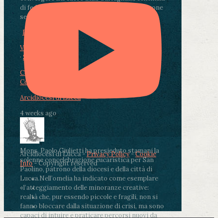
di fedeli, operatori sanitari, volontari e persone
segnate dalla malattia.
...
See More
See Less
Photo
View on Facebook
·
Share
Condividi su Facebook
Condividi su Twitter
Condividi su LinkedIn
Condividi via email
Arcidiocesi di Lucca
4 weeks ago
Mons. Paolo Giulietti ha presieduto stamani la
Arcidiocesi di Lucca -
Privacy Policy
-
Cookie
solenne concelebrazione eucaristica per San
Info
- Copyright reserved
Paolino, patrono della diocesi e della città di
Lucca.
Nell’omelia ha indicato come esemplare
«l’atteggiamento delle minoranze creative:
realtà che, pur essendo piccole e fragili, non si
fanno bloccare dalla situazione di crisi, ma sono
capaci di intuire e praticare percorsi nuovi da