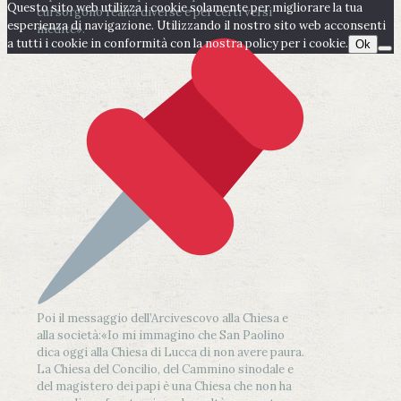
Questo sito web utilizza i cookie solamente per migliorare la tua
cui sorgono realtà diverse e per certi versi
esperienza di navigazione. Utilizzando il nostro sito web acconsenti
inedite».
a tutti i cookie in conformità con la nostra policy per i cookie.
Ok
Poi il messaggio dell’Arcivescovo alla Chiesa e
alla società:
«Io mi immagino che San Paolino
dica oggi alla Chiesa di Lucca di non avere paura.
La Chiesa del Concilio, del Cammino sinodale e
del magistero dei papi è una Chiesa che non ha