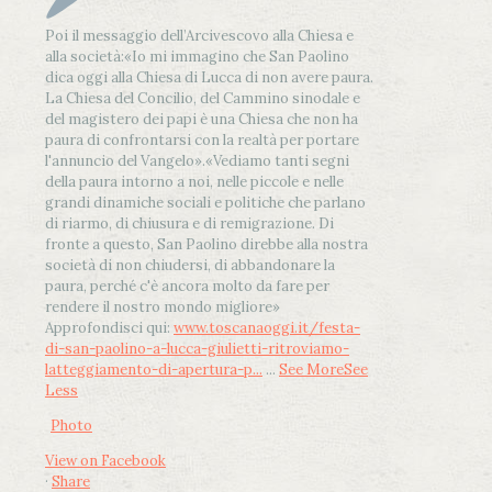
Poi il messaggio dell’Arcivescovo alla Chiesa e
alla società:
«Io mi immagino che San Paolino
dica oggi alla Chiesa di Lucca di non avere paura.
La Chiesa del Concilio, del Cammino sinodale e
del magistero dei papi è una Chiesa che non ha
paura di confrontarsi con la realtà per portare
l'annuncio del Vangelo»
.
«Vediamo tanti segni
della paura intorno a noi, nelle piccole e nelle
grandi dinamiche sociali e politiche che parlano
di riarmo, di chiusura e di remigrazione. Di
fronte a questo, San Paolino direbbe alla nostra
società di non chiudersi, di abbandonare la
paura, perché c'è ancora molto da fare per
rendere il nostro mondo migliore»
Approfondisci qui:
www.toscanaoggi.it/festa-
di-san-paolino-a-lucca-giulietti-ritroviamo-
latteggiamento-di-apertura-p...
...
See More
See
Less
Photo
View on Facebook
·
Share