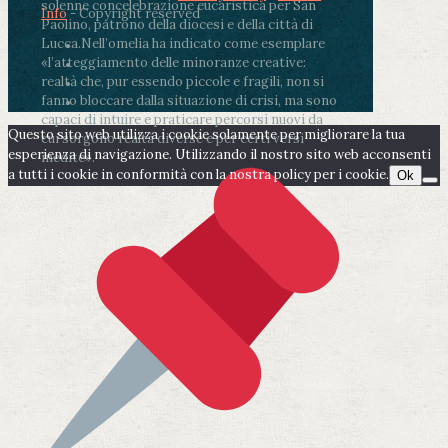
solenne concelebrazione eucaristica per San
Info
- Copyright reserved
Paolino, patrono della diocesi e della città di
Lucca.
Nell’omelia ha indicato come esemplare
«l’atteggiamento delle minoranze creative:
realtà che, pur essendo piccole e fragili, non si
fanno bloccare dalla situazione di crisi, ma sono
capaci di intuire e praticare percorsi nuovi da
Questo sito web utilizza i cookie solamente per migliorare la tua
cui sorgono realtà diverse e per certi versi
esperienza di navigazione. Utilizzando il nostro sito web acconsenti
inedite».
a tutti i cookie in conformità con la nostra policy per i cookie.
Ok