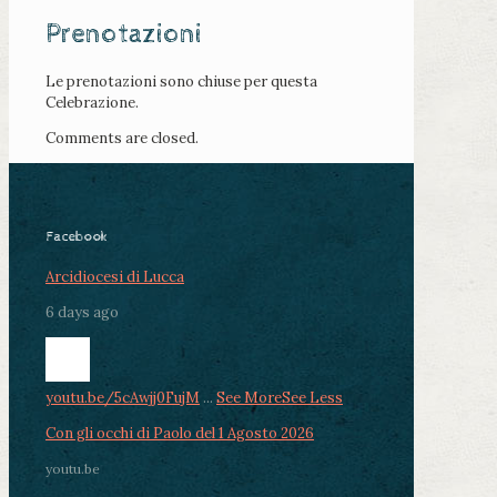
Prenotazioni
Le prenotazioni sono chiuse per questa
Celebrazione.
Comments are closed.
Facebook
Arcidiocesi di Lucca
6 days ago
youtu.be/5cAwjj0FujM
...
See More
See Less
Con gli occhi di Paolo del 1 Agosto 2026
youtu.be