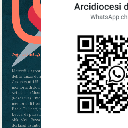
Segui su Instagram
Martedì 4 agosto2026
ore 11:30 - Lucca, Scuola
dell’Infanzia don Aldo Mei - Viale Castruccio
Castracani 435 - Inaugurazione murales in
memoria di don Aldo Mei curato dal Liceo
Artistico e Musicale “Passaglia”
.
ore 18 - Fiano
(Pescaglia), Chiesa parrocchiale - Messa in
memoria di Don Aldo Mei celebrata da mons.
Paolo Giulietti, Arcivescovo di Lucca
.
ore 20.30 -
Lucca, da piazza San Michele al Cippo di don
Aldo Mei - Passeggiata della Memoria in alcuni
dei luoghi simbolo della città. Ritrovo alle ore