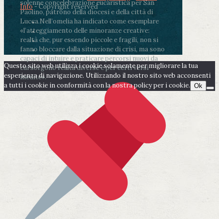
solenne concelebrazione eucaristica per San
Info
- Copyright reserved
Paolino, patrono della diocesi e della città di
Lucca.
Nell’omelia ha indicato come esemplare
«l’atteggiamento delle minoranze creative:
realtà che, pur essendo piccole e fragili, non si
fanno bloccare dalla situazione di crisi, ma sono
capaci di intuire e praticare percorsi nuovi da
Questo sito web utilizza i cookie solamente per migliorare la tua
cui sorgono realtà diverse e per certi versi
esperienza di navigazione. Utilizzando il nostro sito web acconsenti
inedite».
a tutti i cookie in conformità con la nostra policy per i cookie.
Ok