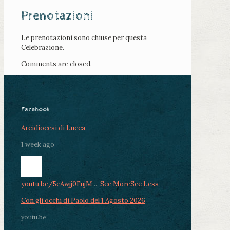
Prenotazioni
Le prenotazioni sono chiuse per questa
Celebrazione.
Comments are closed.
Facebook
Arcidiocesi di Lucca
1 week ago
youtu.be/5cAwjj0FujM
...
See More
See Less
Con gli occhi di Paolo del 1 Agosto 2026
youtu.be