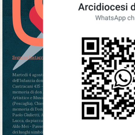
Segui su Instagram
Martedì 4 agosto2026
ore 11:30 - Lucca, Scuola
dell’Infanzia don Aldo Mei - Viale Castruccio
Castracani 435 - Inaugurazione murales in
memoria di don Aldo Mei curato dal Liceo
Artistico e Musicale “Passaglia”
.
ore 18 - Fiano
(Pescaglia), Chiesa parrocchiale - Messa in
memoria di Don Aldo Mei celebrata da mons.
Paolo Giulietti, Arcivescovo di Lucca
.
ore 20.30 -
Lucca, da piazza San Michele al Cippo di don
Aldo Mei - Passeggiata della Memoria in alcuni
dei luoghi simbolo della città. Ritrovo alle ore