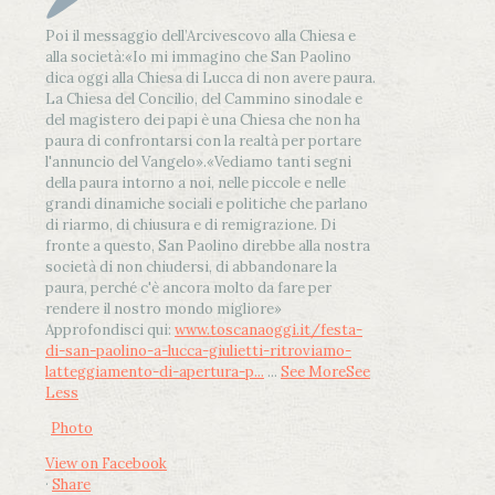
Poi il messaggio dell’Arcivescovo alla Chiesa e
alla società:
«Io mi immagino che San Paolino
dica oggi alla Chiesa di Lucca di non avere paura.
La Chiesa del Concilio, del Cammino sinodale e
del magistero dei papi è una Chiesa che non ha
paura di confrontarsi con la realtà per portare
l'annuncio del Vangelo»
.
«Vediamo tanti segni
della paura intorno a noi, nelle piccole e nelle
grandi dinamiche sociali e politiche che parlano
di riarmo, di chiusura e di remigrazione. Di
fronte a questo, San Paolino direbbe alla nostra
società di non chiudersi, di abbandonare la
paura, perché c'è ancora molto da fare per
rendere il nostro mondo migliore»
Approfondisci qui:
www.toscanaoggi.it/festa-
di-san-paolino-a-lucca-giulietti-ritroviamo-
latteggiamento-di-apertura-p...
...
See More
See
Less
Photo
View on Facebook
·
Share