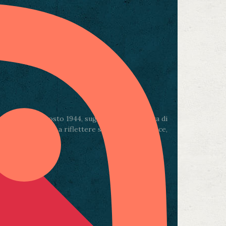
 sera del 4 agosto 1944, sugli spalti delle Mura di
ese e un invito a riflettere sul valore della pace,