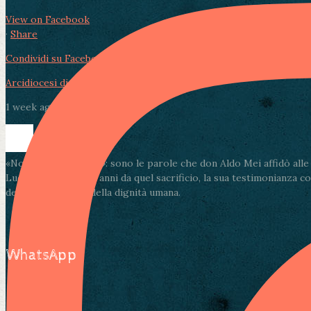
View on Facebook
·
Share
Condividi su Facebook
Condividi su Twitter
Condividi su LinkedIn
Arcidiocesi di Lucca
1 week ago
«Non muore l’amore»: sono le parole che don Aldo Mei affidò alle pa
Lucca. A ottantadue anni da quel sacrificio, la sua testimonianza c
della solidarietà e della dignità umana.
WhatsApp