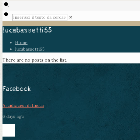
✕
lucabassetti65
Home
lucabassetti65
There are no posts on the list.
Facebook
Arcidiocesi di Lucca
6 days ago