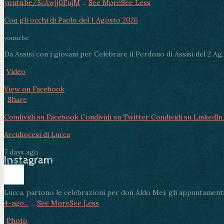
youtu.be/5cAwjj0FujM
...
See More
See Less
Con gli occhi di Paolo del 1 Agosto 2026
youtu.be
Da Assisi con i giovani per Celebrare il Perdono di Assisi del 2 Ag..
Video
View on Facebook
·
Share
Condividi su Facebook
Condividi su Twitter
Condividi su LinkedIn
Arcidiocesi di Lucca
7 days ago
Instagram
Lucca, partono le celebrazioni per don Aldo Mei: gli appuntamenti
4-ago...
...
See More
See Less
Photo