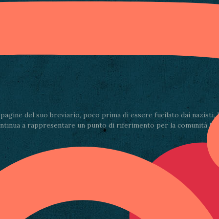
Condividi via email
gine del suo breviario, poco prima di essere fucilato dai nazisti, la
ontinua a rappresentare un punto di riferimento per la comunità lucch