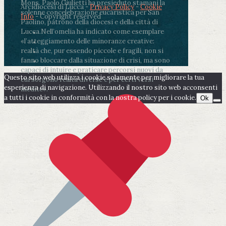
Mons. Paolo Giulietti ha presieduto stamani la
Arcidiocesi di Lucca -
Privacy Policy
-
Cookie
solenne concelebrazione eucaristica per San
Info
- Copyright reserved
Paolino, patrono della diocesi e della città di
Lucca.
Nell’omelia ha indicato come esemplare
«l’atteggiamento delle minoranze creative:
realtà che, pur essendo piccole e fragili, non si
fanno bloccare dalla situazione di crisi, ma sono
capaci di intuire e praticare percorsi nuovi da
Questo sito web utilizza i cookie solamente per migliorare la tua
cui sorgono realtà diverse e per certi versi
esperienza di navigazione. Utilizzando il nostro sito web acconsenti
inedite».
a tutti i cookie in conformità con la nostra policy per i cookie.
Ok