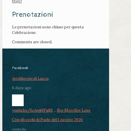
55012
Prenotazioni
Le prenotazioni sono chiuse per questa
Celebrazione.
Comments are closed.
Facebook
Arcidiocesi di Lucca
6 days ago
youtu.be/5cAwjj0FujM
...
See More
See Less
Con gli occhi di Paolo del 1 Agosto 2026
youtu.be