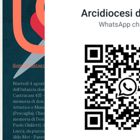
Segui su Instagram
Martedì 4 agosto2026
ore 11:30 - Lucca, Scuola
dell’Infanzia don Aldo Mei - Viale Castruccio
Castracani 435 - Inaugurazione murales in
memoria di don Aldo Mei curato dal Liceo
Artistico e Musicale “Passaglia”
.
ore 18 - Fiano
(Pescaglia), Chiesa parrocchiale - Messa in
memoria di Don Aldo Mei celebrata da mons.
Paolo Giulietti, Arcivescovo di Lucca
.
ore 20.30 -
Lucca, da piazza San Michele al Cippo di don
Aldo Mei - Passeggiata della Memoria in alcuni