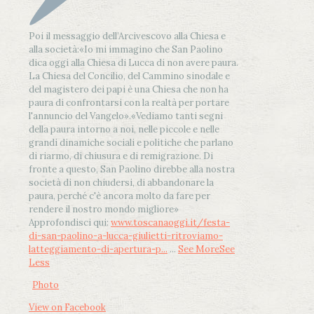
Poi il messaggio dell’Arcivescovo alla Chiesa e
alla società:
«Io mi immagino che San Paolino
dica oggi alla Chiesa di Lucca di non avere paura.
La Chiesa del Concilio, del Cammino sinodale e
del magistero dei papi è una Chiesa che non ha
paura di confrontarsi con la realtà per portare
l'annuncio del Vangelo»
.
«Vediamo tanti segni
della paura intorno a noi, nelle piccole e nelle
grandi dinamiche sociali e politiche che parlano
di riarmo, di chiusura e di remigrazione. Di
fronte a questo, San Paolino direbbe alla nostra
società di non chiudersi, di abbandonare la
paura, perché c'è ancora molto da fare per
rendere il nostro mondo migliore»
Approfondisci qui:
www.toscanaoggi.it/festa-
di-san-paolino-a-lucca-giulietti-ritroviamo-
latteggiamento-di-apertura-p...
...
See More
See
Less
Photo
View on Facebook