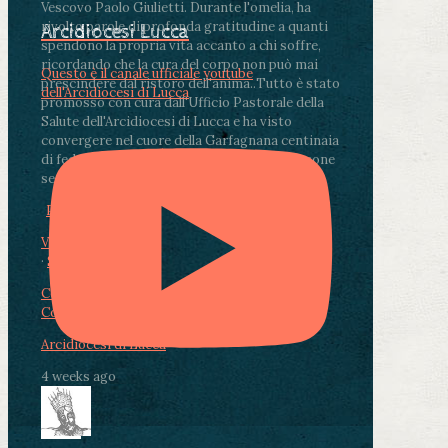
Vescovo Paolo Giulietti. Durante l'omelia, ha
rivolto parole di profonda gratitudine a quanti
Arcidiocesi Lucca
spendono la propria vita accanto a chi soffre,
ricordando che la cura del corpo non può mai
Questo è il canale ufficiale youtube
prescindere dal ristoro dell'anima.
.
Tutto è stato
dell'Arcidiocesi di Lucca
promosso con cura dall'Ufficio Pastorale della
Salute dell'Arcidiocesi di Lucca e ha visto
convergere nel cuore della Garfagnana centinaia
di fedeli, operatori sanitari, volontari e persone
segnate dalla malattia.
...
See More
See Less
Photo
View on Facebook
·
Share
Condividi su Facebook
Condividi su Twitter
Condividi su LinkedIn
Condividi via email
Arcidiocesi di Lucca
4 weeks ago