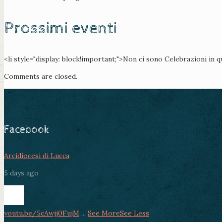
Prossimi eventi
<li style="display: block!important;">Non ci sono Celebrazioni in 
Comments are closed.
Facebook
Arcidiocesi di Lucca
5 days ago
youtu.be/5cAwjj0FujM
...
See More
See Less