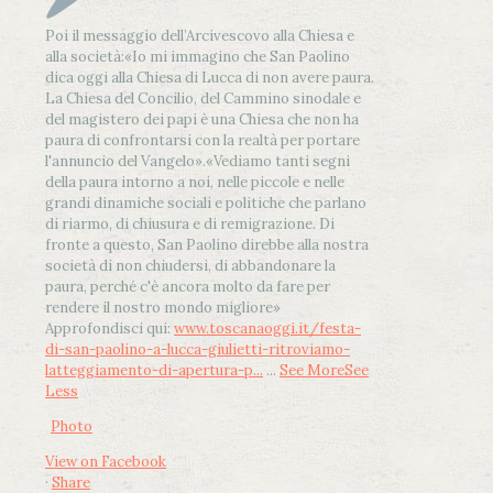
Poi il messaggio dell’Arcivescovo alla Chiesa e
alla società:
«Io mi immagino che San Paolino
dica oggi alla Chiesa di Lucca di non avere paura.
La Chiesa del Concilio, del Cammino sinodale e
del magistero dei papi è una Chiesa che non ha
paura di confrontarsi con la realtà per portare
l'annuncio del Vangelo»
.
«Vediamo tanti segni
della paura intorno a noi, nelle piccole e nelle
grandi dinamiche sociali e politiche che parlano
di riarmo, di chiusura e di remigrazione. Di
fronte a questo, San Paolino direbbe alla nostra
società di non chiudersi, di abbandonare la
paura, perché c'è ancora molto da fare per
rendere il nostro mondo migliore»
Approfondisci qui:
www.toscanaoggi.it/festa-
di-san-paolino-a-lucca-giulietti-ritroviamo-
latteggiamento-di-apertura-p...
...
See More
See
Less
Photo
View on Facebook
·
Share