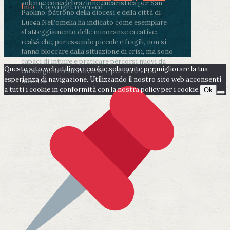
solenne concelebrazione eucaristica per San
Info
- Copyright reserved
Paolino, patrono della diocesi e della città di
Lucca.
Nell’omelia ha indicato come esemplare
«l’atteggiamento delle minoranze creative:
realtà che, pur essendo piccole e fragili, non si
fanno bloccare dalla situazione di crisi, ma sono
capaci di intuire e praticare percorsi nuovi da
Questo sito web utilizza i cookie solamente per migliorare la tua
cui sorgono realtà diverse e per certi versi
esperienza di navigazione. Utilizzando il nostro sito web acconsenti
inedite».
a tutti i cookie in conformità con la nostra policy per i cookie.
Ok