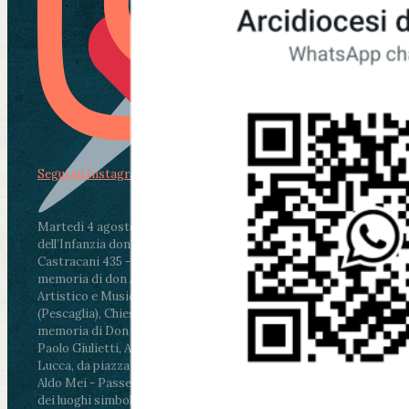
Segui su Instagram
Martedì 4 agosto2026
ore 11:30 - Lucca, Scuola
dell’Infanzia don Aldo Mei - Viale Castruccio
Castracani 435 - Inaugurazione murales in
memoria di don Aldo Mei curato dal Liceo
Artistico e Musicale “Passaglia”
.
ore 18 - Fiano
(Pescaglia), Chiesa parrocchiale - Messa in
memoria di Don Aldo Mei celebrata da mons.
Paolo Giulietti, Arcivescovo di Lucca
.
ore 20.30 -
Lucca, da piazza San Michele al Cippo di don
Aldo Mei - Passeggiata della Memoria in alcuni
dei luoghi simbolo della città. Ritrovo alle ore