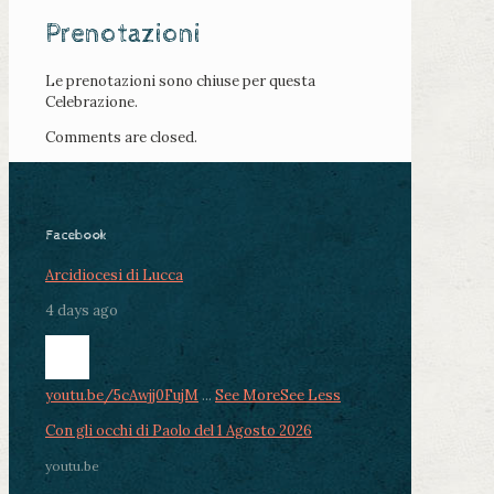
Prenotazioni
Le prenotazioni sono chiuse per questa
Celebrazione.
Comments are closed.
Facebook
Arcidiocesi di Lucca
4 days ago
youtu.be/5cAwjj0FujM
...
See More
See Less
Con gli occhi di Paolo del 1 Agosto 2026
youtu.be