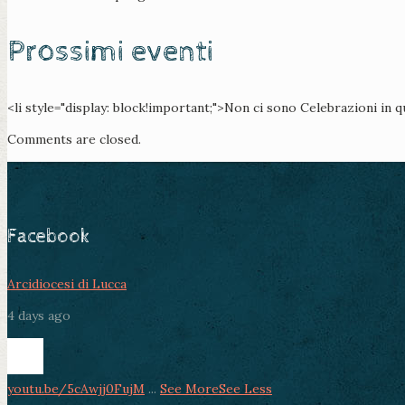
Prossimi eventi
<li style="display: block!important;">Non ci sono Celebrazioni in 
Comments are closed.
Facebook
Arcidiocesi di Lucca
4 days ago
youtu.be/5cAwjj0FujM
...
See More
See Less