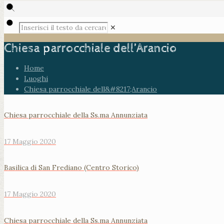
✕
Chiesa parrocchiale dell’Arancio
Home
Luoghi
Chiesa parrocchiale dell&#8217;Arancio
Chiesa parrocchiale della Ss.ma Annunziata
17 Maggio 2020
Basilica di San Frediano (Centro Storico)
17 Maggio 2020
Chiesa parrocchiale della Ss.ma Annunziata