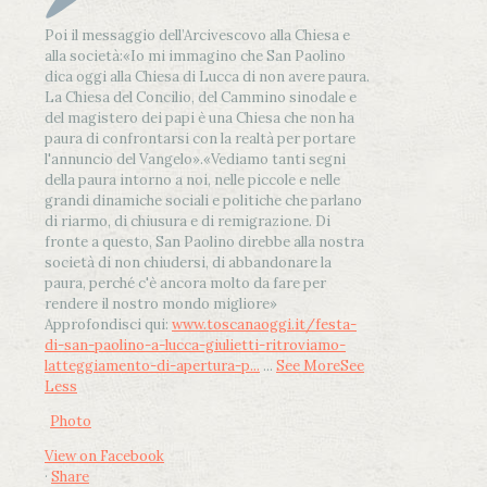
Poi il messaggio dell’Arcivescovo alla Chiesa e
alla società:
«Io mi immagino che San Paolino
dica oggi alla Chiesa di Lucca di non avere paura.
La Chiesa del Concilio, del Cammino sinodale e
del magistero dei papi è una Chiesa che non ha
paura di confrontarsi con la realtà per portare
l'annuncio del Vangelo»
.
«Vediamo tanti segni
della paura intorno a noi, nelle piccole e nelle
grandi dinamiche sociali e politiche che parlano
di riarmo, di chiusura e di remigrazione. Di
fronte a questo, San Paolino direbbe alla nostra
società di non chiudersi, di abbandonare la
paura, perché c'è ancora molto da fare per
rendere il nostro mondo migliore»
Approfondisci qui:
www.toscanaoggi.it/festa-
di-san-paolino-a-lucca-giulietti-ritroviamo-
latteggiamento-di-apertura-p...
...
See More
See
Less
Photo
View on Facebook
·
Share