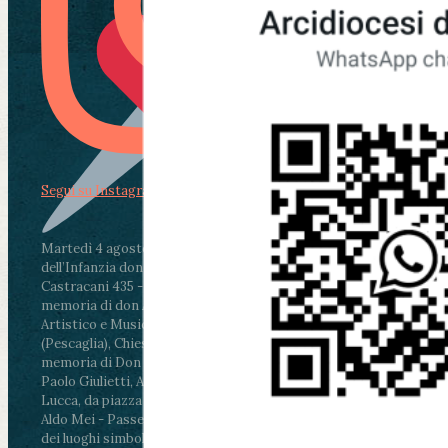
Segui su Instagram
Martedì 4 agosto2026
ore 11:30 - Lucca, Scuola
dell’Infanzia don Aldo Mei - Viale Castruccio
Castracani 435 - Inaugurazione murales in
memoria di don Aldo Mei curato dal Liceo
Artistico e Musicale “Passaglia”
.
ore 18 - Fiano
(Pescaglia), Chiesa parrocchiale - Messa in
memoria di Don Aldo Mei celebrata da mons.
Paolo Giulietti, Arcivescovo di Lucca
.
ore 20.30 -
Lucca, da piazza San Michele al Cippo di don
Aldo Mei - Passeggiata della Memoria in alcuni
dei luoghi simbolo della città. Ritrovo alle ore