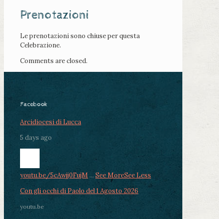
Prenotazioni
Le prenotazioni sono chiuse per questa
Celebrazione.
Comments are closed.
Facebook
Arcidiocesi di Lucca
5 days ago
youtu.be/5cAwjj0FujM
...
See More
See Less
Con gli occhi di Paolo del 1 Agosto 2026
youtu.be