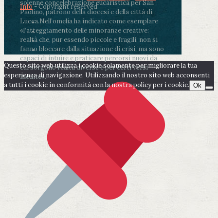
solenne concelebrazione eucaristica per San
Info
- Copyright reserved
Paolino, patrono della diocesi e della città di
Lucca.
Nell’omelia ha indicato come esemplare
«l’atteggiamento delle minoranze creative:
realtà che, pur essendo piccole e fragili, non si
fanno bloccare dalla situazione di crisi, ma sono
capaci di intuire e praticare percorsi nuovi da
Questo sito web utilizza i cookie solamente per migliorare la tua
cui sorgono realtà diverse e per certi versi
esperienza di navigazione. Utilizzando il nostro sito web acconsenti
inedite».
a tutti i cookie in conformità con la nostra policy per i cookie.
Ok