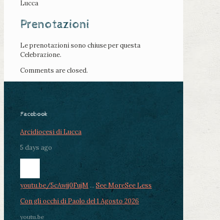
Lucca
Prenotazioni
Le prenotazioni sono chiuse per questa
Celebrazione.
Comments are closed.
Facebook
Arcidiocesi di Lucca
5 days ago
youtu.be/5cAwjj0FujM
...
See More
See Less
Con gli occhi di Paolo del 1 Agosto 2026
youtu.be