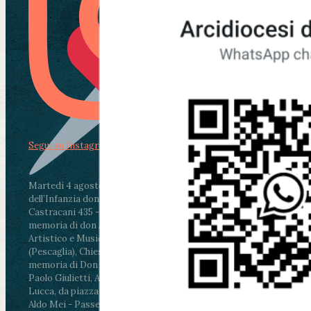
Segui su Instagram
Martedì 4 agosto2026
ore 11:30 - Lucca, Scuola
dell’Infanzia don Aldo Mei - Viale Castruccio
Castracani 435 - Inaugurazione murales in
memoria di don Aldo Mei curato dal Liceo
Artistico e Musicale “Passaglia”
.
ore 18 - Fiano
(Pescaglia), Chiesa parrocchiale - Messa in
memoria di Don Aldo Mei celebrata da mons.
Paolo Giulietti, Arcivescovo di Lucca
.
ore 20.30 -
Lucca, da piazza San Michele al Cippo di don
Aldo Mei - Passeggiata della Memoria in alcuni