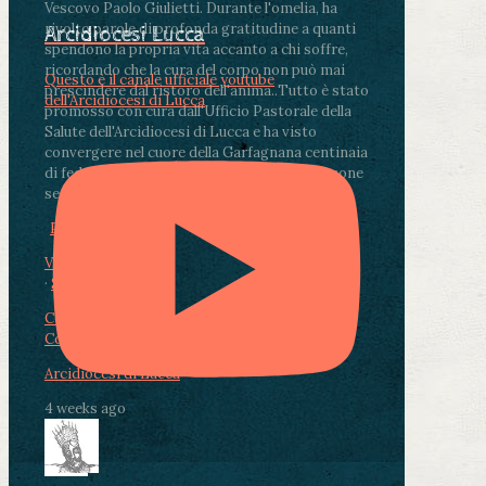
Vescovo Paolo Giulietti. Durante l'omelia, ha
rivolto parole di profonda gratitudine a quanti
Arcidiocesi Lucca
spendono la propria vita accanto a chi soffre,
ricordando che la cura del corpo non può mai
Questo è il canale ufficiale youtube
prescindere dal ristoro dell'anima.
.
Tutto è stato
dell'Arcidiocesi di Lucca
promosso con cura dall'Ufficio Pastorale della
Salute dell'Arcidiocesi di Lucca e ha visto
convergere nel cuore della Garfagnana centinaia
di fedeli, operatori sanitari, volontari e persone
segnate dalla malattia.
...
See More
See Less
Photo
View on Facebook
·
Share
Condividi su Facebook
Condividi su Twitter
Condividi su LinkedIn
Condividi via email
Arcidiocesi di Lucca
4 weeks ago