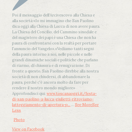
Poi il messaggio dell’Arcivescovo alla Chiesa e
alla società:
«Io mi immagino che San Paolino
dica oggi alla Chiesa di Lucca di non avere paura.
La Chiesa del Concilio, del Cammino sinodale e
del magistero dei papi è una Chiesa che non ha
paura di confrontarsi con la realtà per portare
l'annuncio del Vangelo»
.
«Vediamo tanti segni
della paura intorno a noi, nelle piccole e nelle
grandi dinamiche sociali e politiche che parlano
di riarmo, di chiusura e di remigrazione. Di
fronte a questo, San Paolino direbbe alla nostra
società di non chiudersi, di abbandonare la
paura, perché c'è ancora molto da fare per
rendere il nostro mondo migliore»
Approfondisci qui:
www.toscanaoggi.it/festa-
di-san-paolino-a-lucca-giulietti-ritroviamo-
latteggiamento-di-apertura-p...
...
See More
See
Less
Photo
View on Facebook