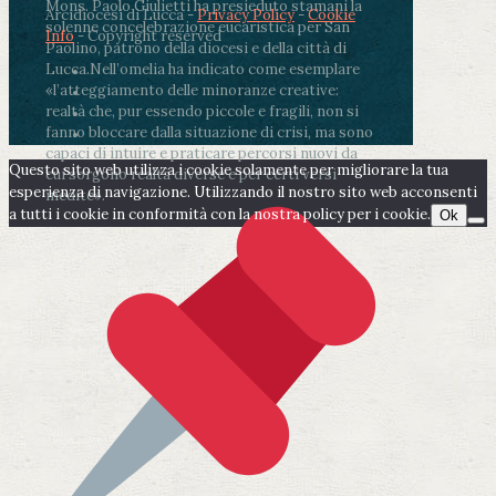
Mons. Paolo Giulietti ha presieduto stamani la
Arcidiocesi di Lucca -
Privacy Policy
-
Cookie
solenne concelebrazione eucaristica per San
Info
- Copyright reserved
Paolino, patrono della diocesi e della città di
Lucca.
Nell’omelia ha indicato come esemplare
«l’atteggiamento delle minoranze creative:
realtà che, pur essendo piccole e fragili, non si
fanno bloccare dalla situazione di crisi, ma sono
capaci di intuire e praticare percorsi nuovi da
Questo sito web utilizza i cookie solamente per migliorare la tua
cui sorgono realtà diverse e per certi versi
esperienza di navigazione. Utilizzando il nostro sito web acconsenti
inedite».
a tutti i cookie in conformità con la nostra policy per i cookie.
Ok