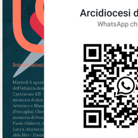
Segui su Instagram
Martedì 4 agosto2026
ore 11:30 - Lucca, Scuola
dell’Infanzia don Aldo Mei - Viale Castruccio
Castracani 435 - Inaugurazione murales in
memoria di don Aldo Mei curato dal Liceo
Artistico e Musicale “Passaglia”
.
ore 18 - Fiano
(Pescaglia), Chiesa parrocchiale - Messa in
memoria di Don Aldo Mei celebrata da mons.
Paolo Giulietti, Arcivescovo di Lucca
.
ore 20.30 -
Lucca, da piazza San Michele al Cippo di don
Aldo Mei - Passeggiata della Memoria in alcuni