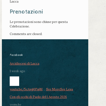
Lucca
Prenotazioni
Le prenotazioni sono chiuse per questa
Celebrazione.
Comments are closed.
Facebook
Arcidiocesi di Lucca
1 week ago
youtu.be/5cAwjj0FujM
...
See More
See Less
Con gli occhi di Paolo del 1 Agosto 2026
youtu.be