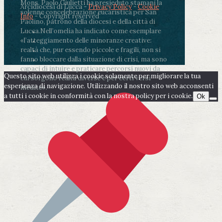
Mons. Paolo Giulietti ha presieduto stamani la
Arcidiocesi di Lucca -
Privacy Policy
-
Cookie
solenne concelebrazione eucaristica per San
Info
- Copyright reserved
Paolino, patrono della diocesi e della città di
Lucca.
Nell’omelia ha indicato come esemplare
«l’atteggiamento delle minoranze creative:
realtà che, pur essendo piccole e fragili, non si
fanno bloccare dalla situazione di crisi, ma sono
capaci di intuire e praticare percorsi nuovi da
Questo sito web utilizza i cookie solamente per migliorare la tua
cui sorgono realtà diverse e per certi versi
esperienza di navigazione. Utilizzando il nostro sito web acconsenti
inedite».
a tutti i cookie in conformità con la nostra policy per i cookie.
Ok