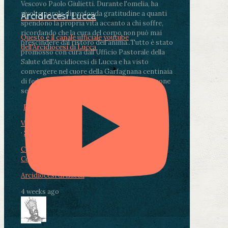
Vescovo Paolo Giulietti. Durante l'omelia, ha
rivolto parole di profonda gratitudine a quanti
Arcidiocesi Lucca
spendono la propria vita accanto a chi soffre,
ricordando che la cura del corpo non può mai
Questo è il canale ufficiale youtube
prescindere dal ristoro dell'anima.
.
Tutto è stato
dell'Arcidiocesi di Lucca
promosso con cura dall'Ufficio Pastorale della
Salute dell'Arcidiocesi di Lucca e ha visto
convergere nel cuore della Garfagnana centinaia
di fedeli, operatori sanitari, volontari e persone
segnate dalla malattia.
...
See More
See Less
Photo
View on Facebook
·
Share
Condividi su Facebook
Condividi su Twitter
Condividi su LinkedIn
Condividi via email
Arcidiocesi di Lucca
4 weeks ago