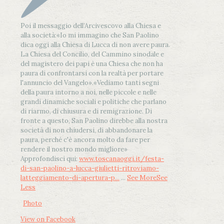
Poi il messaggio dell’Arcivescovo alla Chiesa e
alla società:
«Io mi immagino che San Paolino
dica oggi alla Chiesa di Lucca di non avere paura.
La Chiesa del Concilio, del Cammino sinodale e
del magistero dei papi è una Chiesa che non ha
paura di confrontarsi con la realtà per portare
l'annuncio del Vangelo»
.
«Vediamo tanti segni
della paura intorno a noi, nelle piccole e nelle
grandi dinamiche sociali e politiche che parlano
di riarmo, di chiusura e di remigrazione. Di
fronte a questo, San Paolino direbbe alla nostra
società di non chiudersi, di abbandonare la
paura, perché c'è ancora molto da fare per
rendere il nostro mondo migliore»
Approfondisci qui:
www.toscanaoggi.it/festa-
di-san-paolino-a-lucca-giulietti-ritroviamo-
latteggiamento-di-apertura-p...
...
See More
See
Less
Photo
View on Facebook