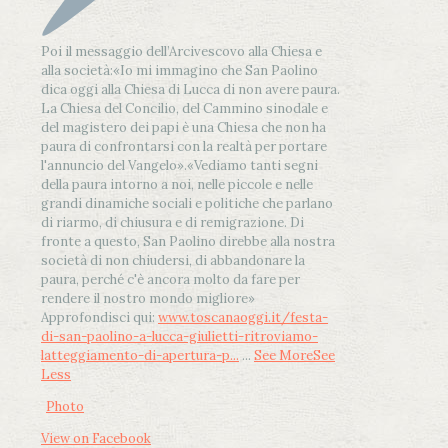
Poi il messaggio dell’Arcivescovo alla Chiesa e
alla società:
«Io mi immagino che San Paolino
dica oggi alla Chiesa di Lucca di non avere paura.
La Chiesa del Concilio, del Cammino sinodale e
del magistero dei papi è una Chiesa che non ha
paura di confrontarsi con la realtà per portare
l'annuncio del Vangelo»
.
«Vediamo tanti segni
della paura intorno a noi, nelle piccole e nelle
grandi dinamiche sociali e politiche che parlano
di riarmo, di chiusura e di remigrazione. Di
fronte a questo, San Paolino direbbe alla nostra
società di non chiudersi, di abbandonare la
paura, perché c'è ancora molto da fare per
rendere il nostro mondo migliore»
Approfondisci qui:
www.toscanaoggi.it/festa-
di-san-paolino-a-lucca-giulietti-ritroviamo-
latteggiamento-di-apertura-p...
...
See More
See
Less
Photo
View on Facebook