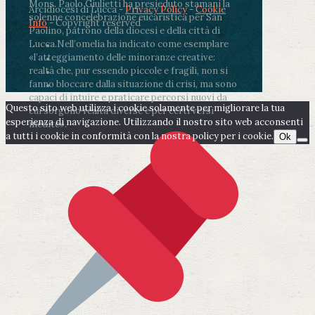
Mons. Paolo Giulietti ha presieduto stamani la
Arcidiocesi di Lucca -
Privacy Policy
-
Cookie
solenne concelebrazione eucaristica per San
Info
- Copyright reserved
Paolino, patrono della diocesi e della città di
Lucca.
Nell’omelia ha indicato come esemplare
«l’atteggiamento delle minoranze creative:
realtà che, pur essendo piccole e fragili, non si
fanno bloccare dalla situazione di crisi, ma sono
capaci di intuire e praticare percorsi nuovi da
Questo sito web utilizza i cookie solamente per migliorare la tua
cui sorgono realtà diverse e per certi versi
esperienza di navigazione. Utilizzando il nostro sito web acconsenti
inedite».
a tutti i cookie in conformità con la nostra policy per i cookie.
Ok