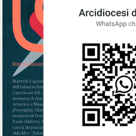
Segui su Instagram
Martedì 4 agosto2026
ore 11:30 - Lucca, Scuola
dell’Infanzia don Aldo Mei - Viale Castruccio
Castracani 435 - Inaugurazione murales in
memoria di don Aldo Mei curato dal Liceo
Artistico e Musicale “Passaglia”
.
ore 18 - Fiano
(Pescaglia), Chiesa parrocchiale - Messa in
memoria di Don Aldo Mei celebrata da mons.
Paolo Giulietti, Arcivescovo di Lucca
.
ore 20.30 -
Lucca, da piazza San Michele al Cippo di don
Aldo Mei - Passeggiata della Memoria in alcuni