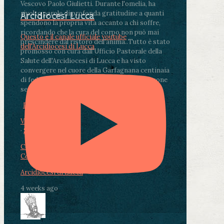
Vescovo Paolo Giulietti. Durante l'omelia, ha
rivolto parole di profonda gratitudine a quanti
Arcidiocesi Lucca
spendono la propria vita accanto a chi soffre,
ricordando che la cura del corpo non può mai
Questo è il canale ufficiale youtube
prescindere dal ristoro dell'anima.
.
Tutto è stato
dell'Arcidiocesi di Lucca
promosso con cura dall'Ufficio Pastorale della
Salute dell'Arcidiocesi di Lucca e ha visto
convergere nel cuore della Garfagnana centinaia
di fedeli, operatori sanitari, volontari e persone
segnate dalla malattia.
...
See More
See Less
Photo
View on Facebook
·
Share
Condividi su Facebook
Condividi su Twitter
Condividi su LinkedIn
Condividi via email
Arcidiocesi di Lucca
4 weeks ago