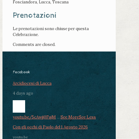
Fosciandora, Lucca, Toscana
Prenotazioni
Le prenotazioni sono chiuse per questa
Celebrazione.
Comments are closed.
Facebook
Arcidiocesi di Lucca
4 days ago
youtu.be/5cAwjj0FujM
...
See More
See Less
Con gli occhi di Paolo del 1 Agosto 2026
youtu.be