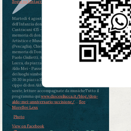
Segui su Instagram
Martedì 4 agosto2026
ore 11:30 - Lucca, Scuola
dell’Infanzia don Aldo Mei - Viale Castruccio
Castracani 435 - Inaugurazione murales in
memoria di don Aldo Mei curato dal Liceo
Artistico e Musicale “Passaglia”
.
ore 18 - Fiano
(Pescaglia), Chiesa parrocchiale - Messa in
memoria di Don Aldo Mei celebrata da mons.
Paolo Giulietti, Arcivescovo di Lucca
.
ore 20.30 -
Lucca, da piazza San Michele al Cippo di don
Aldo Mei - Passeggiata della Memoria in alcuni
dei luoghi simbolo della città. Ritrovo alle ore
20.30 in piazza San Michele con conclusione al
cippo di don Aldo Mei (Porta Elisa). Durante le
soste, letture accompagnate da musiche
Tutto il
programma qui:
www.diocesilucca.it/blog/don-
aldo-mei-anniversario-uccisione/
...
See
More
See Less
Photo
View on Facebook