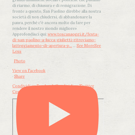
di riarmo, di chiusura e di remigrazione. Di
fronte a questo, San Paolino direbbe alla nostra
società di non chiudersi, di abbandonare la
paura, perché c'è ancora molto da fare per
rendere il nostro mondo migliore»
Approfondisci qui:
www.toscanaoggi.it/festa-
di-san-paolino-a-lucca-giulietti-ritroviamo-
latteggiamento-di-apertura-p...
...
See More
See
Less
Photo
View on Facebook
·
Share
Condividi su Facebook
Condividi su Twitter
Condividi su LinkedIn
Condividi via email