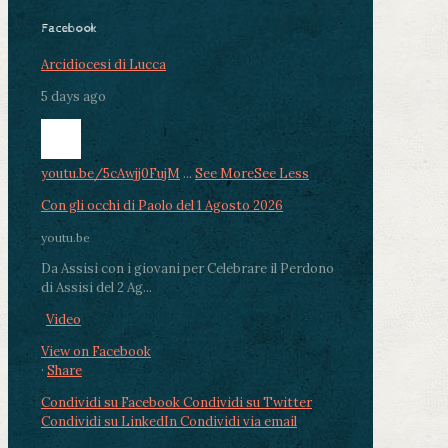
Facebook
Arcidiocesi di Lucca
5 days ago
youtu.be/5cAwjj0FujM
...
See More
See Less
Con gli occhi di Paolo del 1 Agosto 2026
youtu.be
Da Assisi con i giovani per Celebrare il Perdono
di Assisi del 2 Ag...
Video
View on Facebook
·
Share
Condividi su Facebook
Condividi su Twitter
Condividi su LinkedIn
Condividi via email