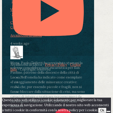
Photo
View on Facebook
·
Share
Condividi su Facebook
Condividi su Twitter
Condividi su LinkedIn
Condividi via email
Arcidiocesi di Lucca
4 weeks ago
Mons. Paolo Giulietti ha presieduto stamani la
Arcidiocesi di Lucca -
Privacy Policy
-
Cookie
solenne concelebrazione eucaristica per San
Info
- Copyright reserved
Paolino, patrono della diocesi e della città di
Lucca.
Nell’omelia ha indicato come esemplare
«l’atteggiamento delle minoranze creative:
realtà che, pur essendo piccole e fragili, non si
fanno bloccare dalla situazione di crisi, ma sono
capaci di intuire e praticare percorsi nuovi da
Questo sito web utilizza i cookie solamente per migliorare la tua
cui sorgono realtà diverse e per certi versi
esperienza di navigazione. Utilizzando il nostro sito web acconsenti
inedite».
a tutti i cookie in conformità con la nostra policy per i cookie.
Ok