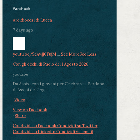
Facebook
Arcidiocesi di Lucca
7 days ago
youtu.be/5cAwjj0FujM
...
See More
See Less
Con gli occhi di Paolo del 1 Agosto 2026
youtu.be
Da Assisi con i giovani per Celebrare il Perdono
di Assisi del 2 Ag...
Video
View on Facebook
·
Share
Condividi su Facebook
Condividi su Twitter
Condividi su LinkedIn
Condividi via email