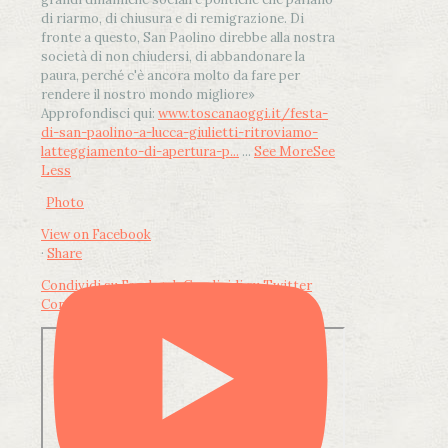
di riarmo, di chiusura e di remigrazione. Di
fronte a questo, San Paolino direbbe alla nostra
società di non chiudersi, di abbandonare la
paura, perché c'è ancora molto da fare per
rendere il nostro mondo migliore»
Approfondisci qui:
www.toscanaoggi.it/festa-
di-san-paolino-a-lucca-giulietti-ritroviamo-
latteggiamento-di-apertura-p...
...
See More
See
Less
Photo
View on Facebook
·
Share
Condividi su Facebook
Condividi su Twitter
Condividi su LinkedIn
Condividi via email