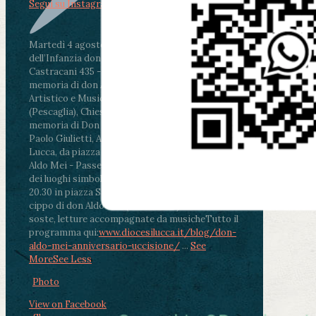
Segui su Instagram
Martedì 4 agosto2026
ore 11:30 - Lucca, Scuola
dell’Infanzia don Aldo Mei - Viale Castruccio
Castracani 435 - Inaugurazione murales in
memoria di don Aldo Mei curato dal Liceo
Artistico e Musicale “Passaglia”
.
ore 18 - Fiano
(Pescaglia), Chiesa parrocchiale - Messa in
memoria di Don Aldo Mei celebrata da mons.
Paolo Giulietti, Arcivescovo di Lucca
.
ore 20.30 -
Lucca, da piazza San Michele al Cippo di don
Aldo Mei - Passeggiata della Memoria in alcuni
dei luoghi simbolo della città. Ritrovo alle ore
20.30 in piazza San Michele con conclusione al
cippo di don Aldo Mei (Porta Elisa). Durante le
soste, letture accompagnate da musiche
Tutto il
programma qui:
www.diocesilucca.it/blog/don-
aldo-mei-anniversario-uccisione/
...
See
More
See Less
Photo
View on Facebook