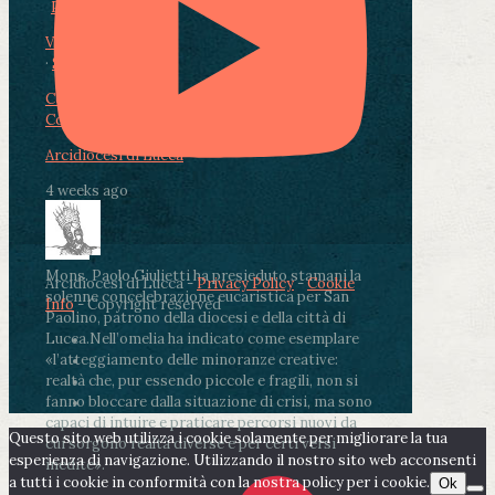
Photo
View on Facebook
·
Share
Condividi su Facebook
Condividi su Twitter
Condividi su LinkedIn
Condividi via email
Arcidiocesi di Lucca
4 weeks ago
Mons. Paolo Giulietti ha presieduto stamani la
Arcidiocesi di Lucca -
Privacy Policy
-
Cookie
solenne concelebrazione eucaristica per San
Info
- Copyright reserved
Paolino, patrono della diocesi e della città di
Lucca.
Nell’omelia ha indicato come esemplare
«l’atteggiamento delle minoranze creative:
realtà che, pur essendo piccole e fragili, non si
fanno bloccare dalla situazione di crisi, ma sono
capaci di intuire e praticare percorsi nuovi da
Questo sito web utilizza i cookie solamente per migliorare la tua
cui sorgono realtà diverse e per certi versi
esperienza di navigazione. Utilizzando il nostro sito web acconsenti
inedite».
a tutti i cookie in conformità con la nostra policy per i cookie.
Ok