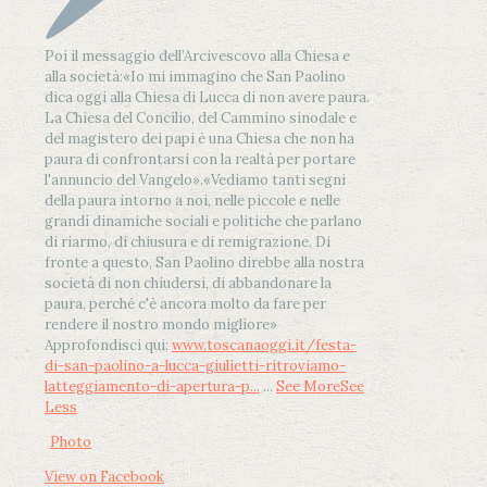
Poi il messaggio dell’Arcivescovo alla Chiesa e
alla società:
«Io mi immagino che San Paolino
dica oggi alla Chiesa di Lucca di non avere paura.
La Chiesa del Concilio, del Cammino sinodale e
del magistero dei papi è una Chiesa che non ha
paura di confrontarsi con la realtà per portare
l'annuncio del Vangelo»
.
«Vediamo tanti segni
della paura intorno a noi, nelle piccole e nelle
grandi dinamiche sociali e politiche che parlano
di riarmo, di chiusura e di remigrazione. Di
fronte a questo, San Paolino direbbe alla nostra
società di non chiudersi, di abbandonare la
paura, perché c'è ancora molto da fare per
rendere il nostro mondo migliore»
Approfondisci qui:
www.toscanaoggi.it/festa-
di-san-paolino-a-lucca-giulietti-ritroviamo-
latteggiamento-di-apertura-p...
...
See More
See
Less
Photo
View on Facebook