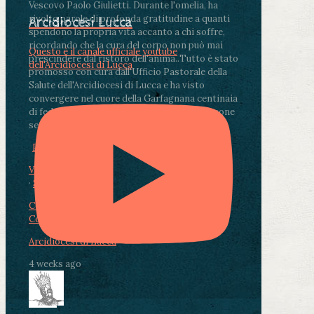
Vescovo Paolo Giulietti. Durante l'omelia, ha
rivolto parole di profonda gratitudine a quanti
Arcidiocesi Lucca
spendono la propria vita accanto a chi soffre,
ricordando che la cura del corpo non può mai
Questo è il canale ufficiale youtube
prescindere dal ristoro dell'anima.
.
Tutto è stato
dell'Arcidiocesi di Lucca
promosso con cura dall'Ufficio Pastorale della
Salute dell'Arcidiocesi di Lucca e ha visto
convergere nel cuore della Garfagnana centinaia
di fedeli, operatori sanitari, volontari e persone
segnate dalla malattia.
...
See More
See Less
Photo
View on Facebook
·
Share
Condividi su Facebook
Condividi su Twitter
Condividi su LinkedIn
Condividi via email
Arcidiocesi di Lucca
4 weeks ago