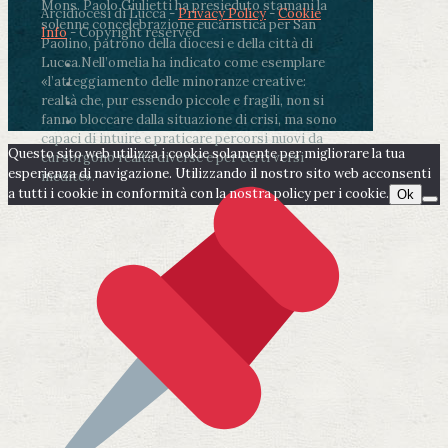
Mons. Paolo Giulietti ha presieduto stamani la
Arcidiocesi di Lucca -
Privacy Policy
-
Cookie
solenne concelebrazione eucaristica per San
Info
- Copyright reserved
Paolino, patrono della diocesi e della città di
Lucca.
Nell’omelia ha indicato come esemplare
«l’atteggiamento delle minoranze creative:
realtà che, pur essendo piccole e fragili, non si
fanno bloccare dalla situazione di crisi, ma sono
capaci di intuire e praticare percorsi nuovi da
Questo sito web utilizza i cookie solamente per migliorare la tua
cui sorgono realtà diverse e per certi versi
esperienza di navigazione. Utilizzando il nostro sito web acconsenti
inedite».
a tutti i cookie in conformità con la nostra policy per i cookie.
Ok