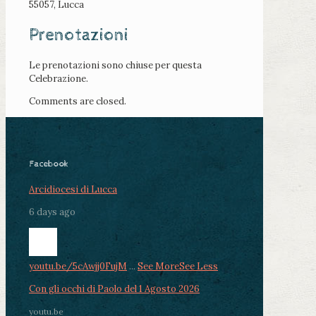
55057, Lucca
Prenotazioni
Le prenotazioni sono chiuse per questa
Celebrazione.
Comments are closed.
Facebook
Arcidiocesi di Lucca
6 days ago
youtu.be/5cAwjj0FujM
...
See More
See Less
Con gli occhi di Paolo del 1 Agosto 2026
youtu.be