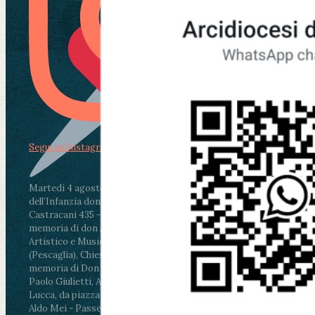
Segui su Instagram
Martedì 4 agosto2026
ore 11:30 - Lucca, Scuola
dell’Infanzia don Aldo Mei - Viale Castruccio
Castracani 435 - Inaugurazione murales in
memoria di don Aldo Mei curato dal Liceo
Artistico e Musicale “Passaglia”
.
ore 18 - Fiano
(Pescaglia), Chiesa parrocchiale - Messa in
memoria di Don Aldo Mei celebrata da mons.
Paolo Giulietti, Arcivescovo di Lucca
.
ore 20.30 -
Lucca, da piazza San Michele al Cippo di don
Aldo Mei - Passeggiata della Memoria in alcuni