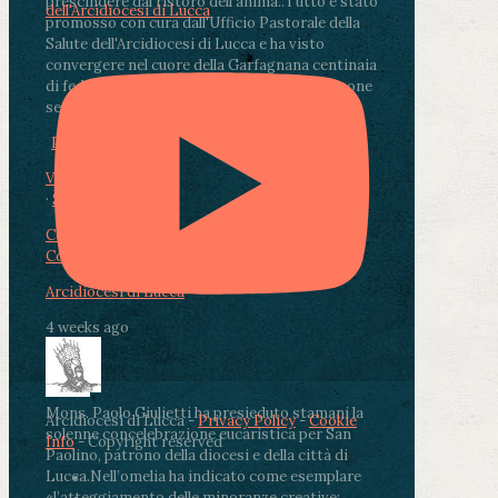
prescindere dal ristoro dell'anima.
.
Tutto è stato
dell'Arcidiocesi di Lucca
promosso con cura dall'Ufficio Pastorale della
Salute dell'Arcidiocesi di Lucca e ha visto
convergere nel cuore della Garfagnana centinaia
di fedeli, operatori sanitari, volontari e persone
segnate dalla malattia.
...
See More
See Less
Photo
View on Facebook
·
Share
Condividi su Facebook
Condividi su Twitter
Condividi su LinkedIn
Condividi via email
Arcidiocesi di Lucca
4 weeks ago
Mons. Paolo Giulietti ha presieduto stamani la
Arcidiocesi di Lucca -
Privacy Policy
-
Cookie
solenne concelebrazione eucaristica per San
Info
- Copyright reserved
Paolino, patrono della diocesi e della città di
Lucca.
Nell’omelia ha indicato come esemplare
«l’atteggiamento delle minoranze creative: