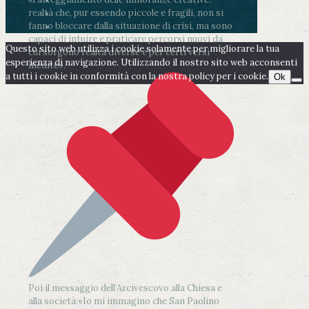
realtà che, pur essendo piccole e fragili, non si
fanno bloccare dalla situazione di crisi, ma sono
capaci di intuire e praticare percorsi nuovi da
Questo sito web utilizza i cookie solamente per migliorare la tua
cui sorgono realtà diverse e per certi versi
esperienza di navigazione. Utilizzando il nostro sito web acconsenti
inedite».
a tutti i cookie in conformità con la nostra policy per i cookie.
Ok
Poi il messaggio dell’Arcivescovo alla Chiesa e
alla società:
«Io mi immagino che San Paolino