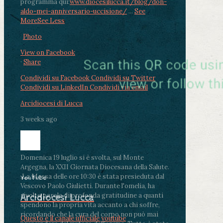
programma qui:
www.diocesilucca.it/blog/don-
aldo-mei-anniversario-uccisione/
...
See
More
See Less
Photo
View on Facebook
·
Share
Condividi su Facebook
Condividi su Twitter
Condividi su LinkedIn
Condividi via email
Arcidiocesi di Lucca
3 weeks ago
Domenica 19 luglio si è svolta, sul Monte
Argegna, la XXII Giornata Diocesana della Salute.
.
La Messa delle ore 10:30 è stata presieduta dal
YouTube
Vescovo Paolo Giulietti. Durante l'omelia, ha
rivolto parole di profonda gratitudine a quanti
Arcidiocesi Lucca
spendono la propria vita accanto a chi soffre,
ricordando che la cura del corpo non può mai
Questo è il canale ufficiale youtube