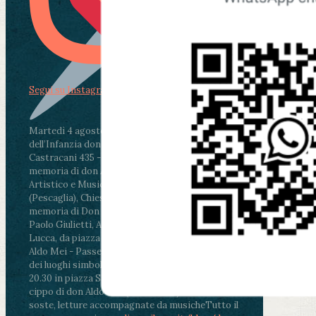
Segui su Instagram
Martedì 4 agosto2026
ore 11:30 - Lucca, Scuola
dell’Infanzia don Aldo Mei - Viale Castruccio
Castracani 435 - Inaugurazione murales in
memoria di don Aldo Mei curato dal Liceo
Artistico e Musicale “Passaglia”
.
ore 18 - Fiano
(Pescaglia), Chiesa parrocchiale - Messa in
memoria di Don Aldo Mei celebrata da mons.
Paolo Giulietti, Arcivescovo di Lucca
.
ore 20.30 -
Lucca, da piazza San Michele al Cippo di don
Aldo Mei - Passeggiata della Memoria in alcuni
dei luoghi simbolo della città. Ritrovo alle ore
20.30 in piazza San Michele con conclusione al
cippo di don Aldo Mei (Porta Elisa). Durante le
soste, letture accompagnate da musiche
Tutto il