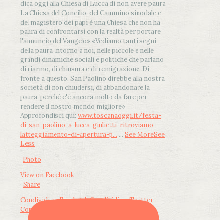
dica oggi alla Chiesa di Lucca di non avere paura.
La Chiesa del Concilio, del Cammino sinodale e
del magistero dei papi è una Chiesa che non ha
paura di confrontarsi con la realtà per portare
l'annuncio del Vangelo»
.
«Vediamo tanti segni
della paura intorno a noi, nelle piccole e nelle
grandi dinamiche sociali e politiche che parlano
di riarmo, di chiusura e di remigrazione. Di
fronte a questo, San Paolino direbbe alla nostra
società di non chiudersi, di abbandonare la
paura, perché c'è ancora molto da fare per
rendere il nostro mondo migliore»
Approfondisci qui:
www.toscanaoggi.it/festa-
di-san-paolino-a-lucca-giulietti-ritroviamo-
latteggiamento-di-apertura-p...
...
See More
See
Less
Photo
View on Facebook
·
Share
Condividi su Facebook
Condividi su Twitter
Condividi su LinkedIn
Condividi via email