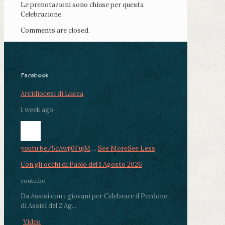
Le prenotazioni sono chiuse per questa
Celebrazione.
Comments are closed.
Facebook
Arcidiocesi di Lucca
1 week ago
youtu.be/5cAwjj0FujM
...
See More
See Less
Con gli occhi di Paolo del 1 Agosto 2026
youtu.be
Da Assisi con i giovani per Celebrare il Perdono
di Assisi del 2 Ag...
Video