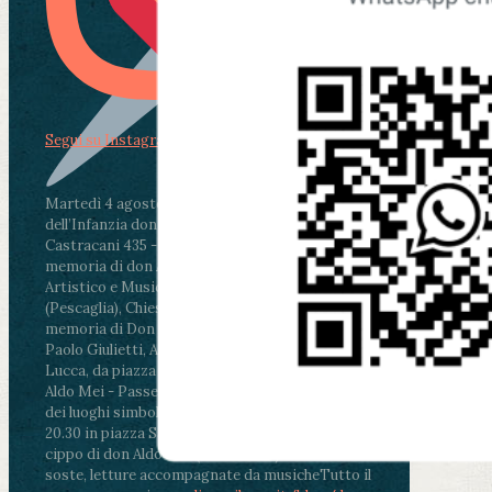
Segui su Instagram
Martedì 4 agosto2026
ore 11:30 - Lucca, Scuola
dell’Infanzia don Aldo Mei - Viale Castruccio
Castracani 435 - Inaugurazione murales in
memoria di don Aldo Mei curato dal Liceo
Artistico e Musicale “Passaglia”
.
ore 18 - Fiano
(Pescaglia), Chiesa parrocchiale - Messa in
memoria di Don Aldo Mei celebrata da mons.
Paolo Giulietti, Arcivescovo di Lucca
.
ore 20.30 -
Lucca, da piazza San Michele al Cippo di don
Aldo Mei - Passeggiata della Memoria in alcuni
dei luoghi simbolo della città. Ritrovo alle ore
20.30 in piazza San Michele con conclusione al
cippo di don Aldo Mei (Porta Elisa). Durante le
soste, letture accompagnate da musiche
Tutto il