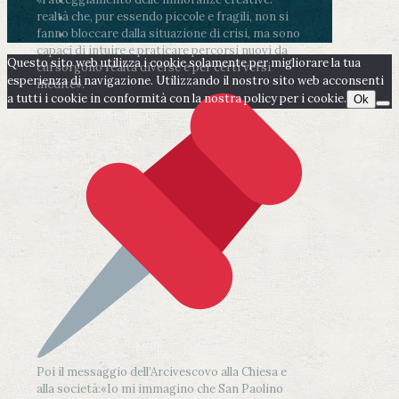
realtà che, pur essendo piccole e fragili, non si
fanno bloccare dalla situazione di crisi, ma sono
capaci di intuire e praticare percorsi nuovi da
Questo sito web utilizza i cookie solamente per migliorare la tua
cui sorgono realtà diverse e per certi versi
esperienza di navigazione. Utilizzando il nostro sito web acconsenti
inedite».
a tutti i cookie in conformità con la nostra policy per i cookie.
Ok
Poi il messaggio dell’Arcivescovo alla Chiesa e
alla società:
«Io mi immagino che San Paolino