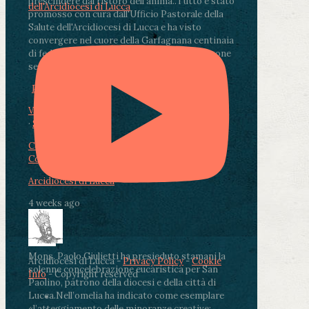
prescindere dal ristoro dell'anima.
.
Tutto è stato
dell'Arcidiocesi di Lucca
promosso con cura dall'Ufficio Pastorale della
Salute dell'Arcidiocesi di Lucca e ha visto
convergere nel cuore della Garfagnana centinaia
di fedeli, operatori sanitari, volontari e persone
segnate dalla malattia.
...
See More
See Less
Photo
View on Facebook
·
Share
Condividi su Facebook
Condividi su Twitter
Condividi su LinkedIn
Condividi via email
Arcidiocesi di Lucca
4 weeks ago
Mons. Paolo Giulietti ha presieduto stamani la
Arcidiocesi di Lucca -
Privacy Policy
-
Cookie
solenne concelebrazione eucaristica per San
Info
- Copyright reserved
Paolino, patrono della diocesi e della città di
Lucca.
Nell’omelia ha indicato come esemplare
«l’atteggiamento delle minoranze creative: