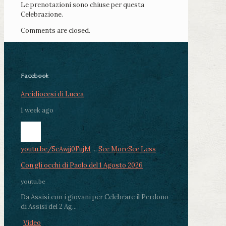
Le prenotazioni sono chiuse per questa
Celebrazione.
Comments are closed.
Facebook
Arcidiocesi di Lucca
1 week ago
youtu.be/5cAwjj0FujM
...
See More
See Less
Con gli occhi di Paolo del 1 Agosto 2026
youtu.be
Da Assisi con i giovani per Celebrare il Perdono
di Assisi del 2 Ag...
Video