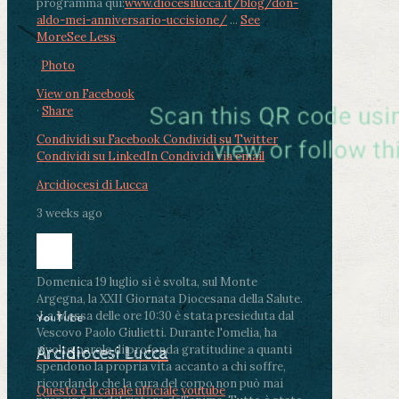
programma qui:
www.diocesilucca.it/blog/don-
aldo-mei-anniversario-uccisione/
...
See
More
See Less
Photo
View on Facebook
·
Share
Condividi su Facebook
Condividi su Twitter
Condividi su LinkedIn
Condividi via email
Arcidiocesi di Lucca
3 weeks ago
Domenica 19 luglio si è svolta, sul Monte
Argegna, la XXII Giornata Diocesana della Salute.
.
La Messa delle ore 10:30 è stata presieduta dal
YouTube
Vescovo Paolo Giulietti. Durante l'omelia, ha
rivolto parole di profonda gratitudine a quanti
Arcidiocesi Lucca
spendono la propria vita accanto a chi soffre,
ricordando che la cura del corpo non può mai
Questo è il canale ufficiale youtube