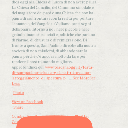
dica oggi alla Chiesa di Lucca di non avere paura.
La Chiesa del Concilio, del Cammino sinodale e
del magistero dei papi è una Chiesa che non ha
paura di confrontarsi con la realtà per portare
l'annuncio del Vangelo»
.
«Vediamo tanti segni
della paura intorno a noi, nelle piccole e nelle
grandi dinamiche sociali e politiche che parlano
di riarmo, di chiusura e di remigrazione. Di
fronte a questo, San Paolino direbbe alla nostra
società di non chiudersi, di abbandonare la
paura, perché c'è ancora molto da fare per
rendere il nostro mondo migliore»
Approfondisci qui:
www.toscanaoggi.it/festa-
di-san-paolino-a-lucca-giulietti-ritroviamo-
latteggiamento-di-apertura-p...
...
See More
See
Less
Photo
View on Facebook
·
Share
Condividi su Facebook
Condividi su Twitter
Condividi su LinkedIn
Condividi via email