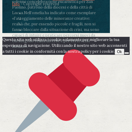
solenne concelebrazione eucaristica per San
Info
- Copyright reserved
Paolino, patrono della diocesi e della città di
Lucca.
Nell’omelia ha indicato come esemplare
«l’atteggiamento delle minoranze creative:
realtà che, pur essendo piccole e fragili, non si
fanno bloccare dalla situazione di crisi, ma sono
capaci di intuire e praticare percorsi nuovi da
Questo sito web utilizza i cookie solamente per migliorare la tua
cui sorgono realtà diverse e per certi versi
esperienza di navigazione. Utilizzando il nostro sito web acconsenti
inedite».
a tutti i cookie in conformità con la nostra policy per i cookie.
Ok