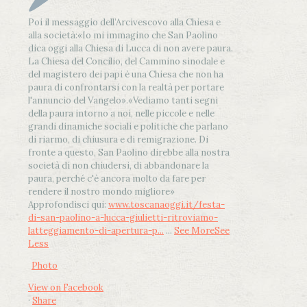
Poi il messaggio dell’Arcivescovo alla Chiesa e
alla società:
«Io mi immagino che San Paolino
dica oggi alla Chiesa di Lucca di non avere paura.
La Chiesa del Concilio, del Cammino sinodale e
del magistero dei papi è una Chiesa che non ha
paura di confrontarsi con la realtà per portare
l'annuncio del Vangelo»
.
«Vediamo tanti segni
della paura intorno a noi, nelle piccole e nelle
grandi dinamiche sociali e politiche che parlano
di riarmo, di chiusura e di remigrazione. Di
fronte a questo, San Paolino direbbe alla nostra
società di non chiudersi, di abbandonare la
paura, perché c'è ancora molto da fare per
rendere il nostro mondo migliore»
Approfondisci qui:
www.toscanaoggi.it/festa-
di-san-paolino-a-lucca-giulietti-ritroviamo-
latteggiamento-di-apertura-p...
...
See More
See
Less
Photo
View on Facebook
·
Share