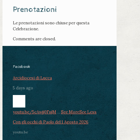
Prenotazioni
Le prenotazioni sono chiuse per questa
Celebrazione.
Comments are closed.
Facebook
Arcidiocesi di Lucca
5 days ago
youtu.be/5cAwjj0FujM
...
See More
See Less
Con gli occhi di Paolo del 1 Agosto 2026
youtu.be