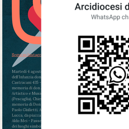
Segui su Instagram
Martedì 4 agosto2026
ore 11:30 - Lucca, Scuola
dell’Infanzia don Aldo Mei - Viale Castruccio
Castracani 435 - Inaugurazione murales in
memoria di don Aldo Mei curato dal Liceo
Artistico e Musicale “Passaglia”
.
ore 18 - Fiano
(Pescaglia), Chiesa parrocchiale - Messa in
memoria di Don Aldo Mei celebrata da mons.
Paolo Giulietti, Arcivescovo di Lucca
.
ore 20.30 -
Lucca, da piazza San Michele al Cippo di don
Aldo Mei - Passeggiata della Memoria in alcuni
dei luoghi simbolo della città. Ritrovo alle ore