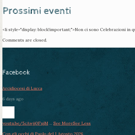
Prossimi eventi
<li style="display: block!important;">Non ci sono Celebrazioni in 
Comments are closed.
Facebook
Arcidiocesi di Lucca
6 days ago
youtu.be/5cAwjj0FujM
...
See More
See Less
Con gli occhi di Paolo del 1 Agosto 2026