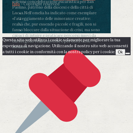
solenne concelebrazione eucaristica per San
Info
- Copyright reserved
Paolino, patrono della diocesi e della città di
Lucca.
Nell’omelia ha indicato come esemplare
«l’atteggiamento delle minoranze creative:
realtà che, pur essendo piccole e fragili, non si
fanno bloccare dalla situazione di crisi, ma sono
capaci di intuire e praticare percorsi nuovi da
Questo sito web utilizza i cookie solamente per migliorare la tua
cui sorgono realtà diverse e per certi versi
esperienza di navigazione. Utilizzando il nostro sito web acconsenti
inedite».
a tutti i cookie in conformità con la nostra policy per i cookie.
Ok