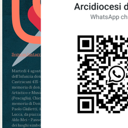
Segui su Instagram
Martedì 4 agosto2026
ore 11:30 - Lucca, Scuola
dell’Infanzia don Aldo Mei - Viale Castruccio
Castracani 435 - Inaugurazione murales in
memoria di don Aldo Mei curato dal Liceo
Artistico e Musicale “Passaglia”
.
ore 18 - Fiano
(Pescaglia), Chiesa parrocchiale - Messa in
memoria di Don Aldo Mei celebrata da mons.
Paolo Giulietti, Arcivescovo di Lucca
.
ore 20.30 -
Lucca, da piazza San Michele al Cippo di don
Aldo Mei - Passeggiata della Memoria in alcuni
dei luoghi simbolo della città. Ritrovo alle ore