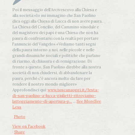
Poi il messaggio dell’Arcivescovo alla Chiesa e
alla società:
«Io mi immagino che San Paolino
dica oggi alla Chiesa di Lucca di non avere paura.
La Chiesa del Concilio, del Cammino sinodale e
del magistero dei papi è una Chiesa che non ha
paura di confrontarsi con la realtà per portare
l'annuncio del Vangelo»
.
«Vediamo tanti segni
della paura intorno a noi, nelle piccole e nelle
grandi dinamiche sociali e politiche che parlano
di riarmo, di chiusura e di remigrazione. Di
fronte a questo, San Paolino direbbe alla nostra
società di non chiudersi, di abbandonare la
paura, perché c'è ancora molto da fare per
rendere il nostro mondo migliore»
Approfondisci qui:
www.toscanaoggi.it/festa-
di-san-paolino-a-lucca-giulietti-ritroviamo-
latteggiamento-di-apertura-p...
...
See More
See
Less
Photo
View on Facebook
·
Share