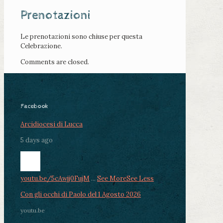
Prenotazioni
Le prenotazioni sono chiuse per questa
Celebrazione.
Comments are closed.
Facebook
Arcidiocesi di Lucca
5 days ago
youtu.be/5cAwjj0FujM
...
See More
See Less
Con gli occhi di Paolo del 1 Agosto 2026
youtu.be