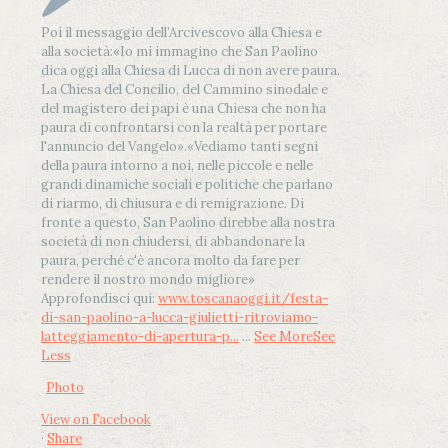
Poi il messaggio dell’Arcivescovo alla Chiesa e
alla società:
«Io mi immagino che San Paolino
dica oggi alla Chiesa di Lucca di non avere paura.
La Chiesa del Concilio, del Cammino sinodale e
del magistero dei papi è una Chiesa che non ha
paura di confrontarsi con la realtà per portare
l'annuncio del Vangelo»
.
«Vediamo tanti segni
della paura intorno a noi, nelle piccole e nelle
grandi dinamiche sociali e politiche che parlano
di riarmo, di chiusura e di remigrazione. Di
fronte a questo, San Paolino direbbe alla nostra
società di non chiudersi, di abbandonare la
paura, perché c'è ancora molto da fare per
rendere il nostro mondo migliore»
Approfondisci qui:
www.toscanaoggi.it/festa-
di-san-paolino-a-lucca-giulietti-ritroviamo-
latteggiamento-di-apertura-p...
...
See More
See
Less
Photo
View on Facebook
·
Share