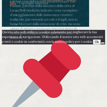
solenne concelebrazione eucaristica per San
Info
- Copyright reserved
Paolino, patrono della diocesi e della città di
Lucca.
Nell’omelia ha indicato come esemplare
«l’atteggiamento delle minoranze creative:
realtà che, pur essendo piccole e fragili, non si
fanno bloccare dalla situazione di crisi, ma sono
capaci di intuire e praticare percorsi nuovi da
Questo sito web utilizza i cookie solamente per migliorare la tua
cui sorgono realtà diverse e per certi versi
esperienza di navigazione. Utilizzando il nostro sito web acconsenti
inedite».
a tutti i cookie in conformità con la nostra policy per i cookie.
Ok