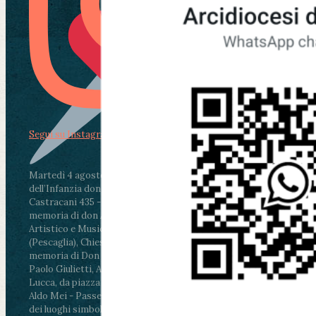
Segui su Instagram
Martedì 4 agosto2026
ore 11:30 - Lucca, Scuola
dell’Infanzia don Aldo Mei - Viale Castruccio
Castracani 435 - Inaugurazione murales in
memoria di don Aldo Mei curato dal Liceo
Artistico e Musicale “Passaglia”
.
ore 18 - Fiano
(Pescaglia), Chiesa parrocchiale - Messa in
memoria di Don Aldo Mei celebrata da mons.
Paolo Giulietti, Arcivescovo di Lucca
.
ore 20.30 -
Lucca, da piazza San Michele al Cippo di don
Aldo Mei - Passeggiata della Memoria in alcuni
dei luoghi simbolo della città. Ritrovo alle ore