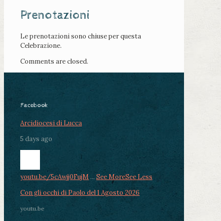
Prenotazioni
Le prenotazioni sono chiuse per questa
Celebrazione.
Comments are closed.
Facebook
Arcidiocesi di Lucca
5 days ago
youtu.be/5cAwjj0FujM
...
See More
See Less
Con gli occhi di Paolo del 1 Agosto 2026
youtu.be