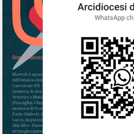
Segui su Instagram
Martedì 4 agosto2026
ore 11:30 - Lucca, Scuola
dell’Infanzia don Aldo Mei - Viale Castruccio
Castracani 435 - Inaugurazione murales in
memoria di don Aldo Mei curato dal Liceo
Artistico e Musicale “Passaglia”
.
ore 18 - Fiano
(Pescaglia), Chiesa parrocchiale - Messa in
memoria di Don Aldo Mei celebrata da mons.
Paolo Giulietti, Arcivescovo di Lucca
.
ore 20.30 -
Lucca, da piazza San Michele al Cippo di don
Aldo Mei - Passeggiata della Memoria in alcuni
dei luoghi simbolo della città. Ritrovo alle ore