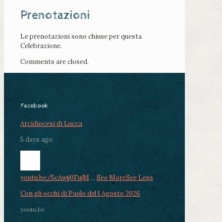
Prenotazioni
Le prenotazioni sono chiuse per questa
Celebrazione.
Comments are closed.
Facebook
Arcidiocesi di Lucca
5 days ago
youtu.be/5cAwjj0FujM
...
See More
See Less
Con gli occhi di Paolo del 1 Agosto 2026
youtu.be