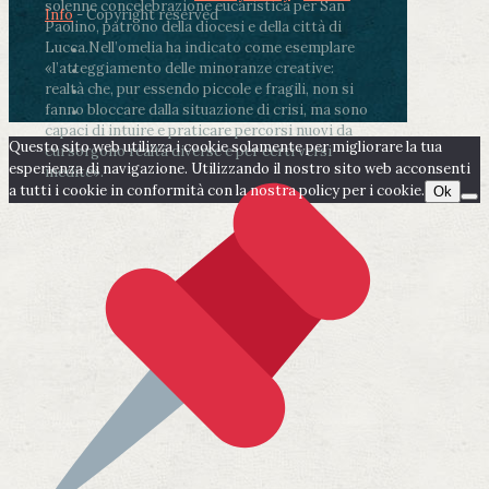
solenne concelebrazione eucaristica per San
Info
- Copyright reserved
Paolino, patrono della diocesi e della città di
Lucca.
Nell’omelia ha indicato come esemplare
«l’atteggiamento delle minoranze creative:
realtà che, pur essendo piccole e fragili, non si
fanno bloccare dalla situazione di crisi, ma sono
capaci di intuire e praticare percorsi nuovi da
Questo sito web utilizza i cookie solamente per migliorare la tua
cui sorgono realtà diverse e per certi versi
esperienza di navigazione. Utilizzando il nostro sito web acconsenti
inedite».
a tutti i cookie in conformità con la nostra policy per i cookie.
Ok