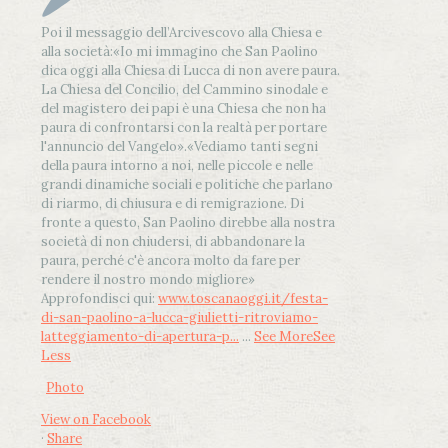
Poi il messaggio dell’Arcivescovo alla Chiesa e
alla società:
«Io mi immagino che San Paolino
dica oggi alla Chiesa di Lucca di non avere paura.
La Chiesa del Concilio, del Cammino sinodale e
del magistero dei papi è una Chiesa che non ha
paura di confrontarsi con la realtà per portare
l'annuncio del Vangelo»
.
«Vediamo tanti segni
della paura intorno a noi, nelle piccole e nelle
grandi dinamiche sociali e politiche che parlano
di riarmo, di chiusura e di remigrazione. Di
fronte a questo, San Paolino direbbe alla nostra
società di non chiudersi, di abbandonare la
paura, perché c'è ancora molto da fare per
rendere il nostro mondo migliore»
Approfondisci qui:
www.toscanaoggi.it/festa-
di-san-paolino-a-lucca-giulietti-ritroviamo-
latteggiamento-di-apertura-p...
...
See More
See
Less
Photo
View on Facebook
·
Share