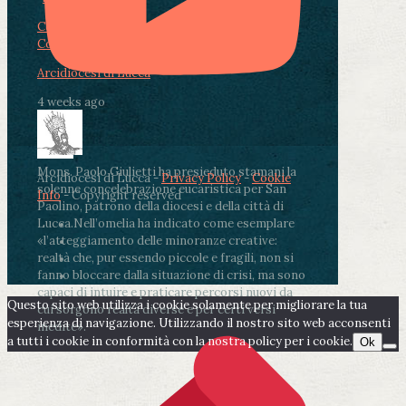
Condividi su Facebook
Condividi su Twitter
Condividi su LinkedIn
Condividi via email
Arcidiocesi di Lucca
4 weeks ago
Mons. Paolo Giulietti ha presieduto stamani la
Arcidiocesi di Lucca -
Privacy Policy
-
Cookie
solenne concelebrazione eucaristica per San
Info
- Copyright reserved
Paolino, patrono della diocesi e della città di
Lucca.
Nell’omelia ha indicato come esemplare
«l’atteggiamento delle minoranze creative:
realtà che, pur essendo piccole e fragili, non si
fanno bloccare dalla situazione di crisi, ma sono
capaci di intuire e praticare percorsi nuovi da
Questo sito web utilizza i cookie solamente per migliorare la tua
cui sorgono realtà diverse e per certi versi
esperienza di navigazione. Utilizzando il nostro sito web acconsenti
inedite».
a tutti i cookie in conformità con la nostra policy per i cookie.
Ok