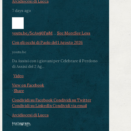
Arcidiocesi di Lucca
7 days ago
youtu.be/5cAwjj0FujM
...
See More
See Less
Con gli occhi di Paolo del 1 Agosto 2026
youtu.be
Da Assisi con i giovani per Celebrare il Perdono
di Assisi del 2 Ag...
Video
View on Facebook
·
Share
Condividi su Facebook
Condividi su Twitter
Condividi su LinkedIn
Condividi via email
Arcidiocesi di Lucca
Instagram
1 week ago