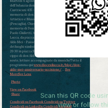
Martedì 4 agosto2026
ore 11:30 - Lucca, Scuola
dell’Infanzia don Aldo Mei - Viale Castruccio
Castracani 435 - Inaugurazione murales in
memoria di don Aldo Mei curato dal Liceo
Artistico e Musicale “Passaglia”
.
ore 18 - Fiano
(Pescaglia), Chiesa parrocchiale - Messa in
memoria di Don Aldo Mei celebrata da mons.
Paolo Giulietti, Arcivescovo di Lucca
.
ore 20.30 -
Lucca, da piazza San Michele al Cippo di don
Aldo Mei - Passeggiata della Memoria in alcuni
dei luoghi simbolo della città. Ritrovo alle ore
20.30 in piazza San Michele con conclusione al
cippo di don Aldo Mei (Porta Elisa). Durante le
soste, letture accompagnate da musiche
Tutto il
programma qui:
www.diocesilucca.it/blog/don-
aldo-mei-anniversario-uccisione/
...
See
More
See Less
Photo
View on Facebook
·
Share
Condividi su Facebook
Condividi su Twitter
Condividi su LinkedIn
Condividi via email