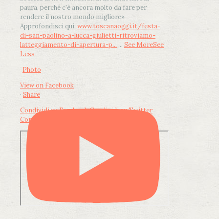
paura, perché c'è ancora molto da fare per
rendere il nostro mondo migliore»
Approfondisci qui:
www.toscanaoggi.it/festa-
di-san-paolino-a-lucca-giulietti-ritroviamo-
latteggiamento-di-apertura-p...
...
See More
See
Less
Photo
View on Facebook
·
Share
Condividi su Facebook
Condividi su Twitter
Condividi su LinkedIn
Condividi via email