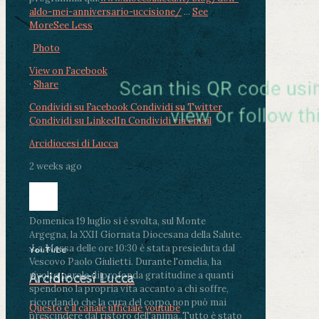
aldo-mei-anniversario-uccisione/
...
See
More
See Less
Photo
View on Facebook
·
Share
Condividi su Facebook
Condividi su Twitter
Condividi su LinkedIn
Condividi via email
Arcidiocesi di Lucca
2 weeks ago
Domenica 19 luglio si è svolta, sul Monte
Argegna, la XXII Giornata Diocesana della Salute.
.
La Messa delle ore 10:30 è stata presieduta dal
YouTube
Vescovo Paolo Giulietti. Durante l'omelia, ha
rivolto parole di profonda gratitudine a quanti
Arcidiocesi Lucca
spendono la propria vita accanto a chi soffre,
ricordando che la cura del corpo non può mai
Questo è il canale ufficiale youtube
prescindere dal ristoro dell'anima.
.
Tutto è stato