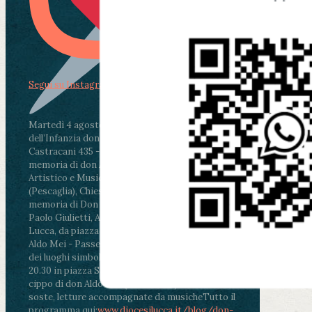
Segui su Instagram
Martedì 4 agosto2026
ore 11:30 - Lucca, Scuola
dell’Infanzia don Aldo Mei - Viale Castruccio
Castracani 435 - Inaugurazione murales in
memoria di don Aldo Mei curato dal Liceo
Artistico e Musicale “Passaglia”
.
ore 18 - Fiano
(Pescaglia), Chiesa parrocchiale - Messa in
memoria di Don Aldo Mei celebrata da mons.
Paolo Giulietti, Arcivescovo di Lucca
.
ore 20.30 -
Lucca, da piazza San Michele al Cippo di don
Aldo Mei - Passeggiata della Memoria in alcuni
dei luoghi simbolo della città. Ritrovo alle ore
20.30 in piazza San Michele con conclusione al
cippo di don Aldo Mei (Porta Elisa). Durante le
soste, letture accompagnate da musiche
Tutto il
programma qui:
www.diocesilucca.it/blog/don-