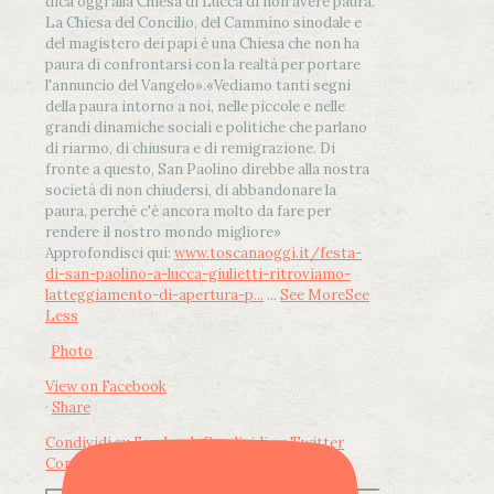
dica oggi alla Chiesa di Lucca di non avere paura.
La Chiesa del Concilio, del Cammino sinodale e
del magistero dei papi è una Chiesa che non ha
paura di confrontarsi con la realtà per portare
l'annuncio del Vangelo»
.
«Vediamo tanti segni
della paura intorno a noi, nelle piccole e nelle
grandi dinamiche sociali e politiche che parlano
di riarmo, di chiusura e di remigrazione. Di
fronte a questo, San Paolino direbbe alla nostra
società di non chiudersi, di abbandonare la
paura, perché c'è ancora molto da fare per
rendere il nostro mondo migliore»
Approfondisci qui:
www.toscanaoggi.it/festa-
di-san-paolino-a-lucca-giulietti-ritroviamo-
latteggiamento-di-apertura-p...
...
See More
See
Less
Photo
View on Facebook
·
Share
Condividi su Facebook
Condividi su Twitter
Condividi su LinkedIn
Condividi via email