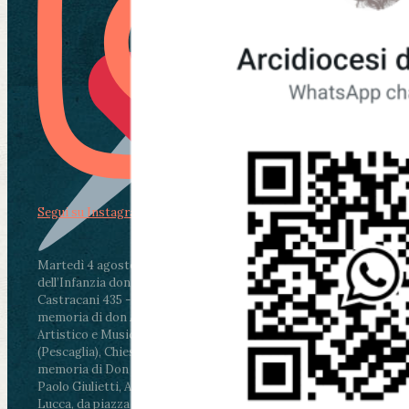
Segui su Instagram
Martedì 4 agosto2026
ore 11:30 - Lucca, Scuola
dell’Infanzia don Aldo Mei - Viale Castruccio
Castracani 435 - Inaugurazione murales in
memoria di don Aldo Mei curato dal Liceo
Artistico e Musicale “Passaglia”
.
ore 18 - Fiano
(Pescaglia), Chiesa parrocchiale - Messa in
memoria di Don Aldo Mei celebrata da mons.
Paolo Giulietti, Arcivescovo di Lucca
.
ore 20.30 -
Lucca, da piazza San Michele al Cippo di don