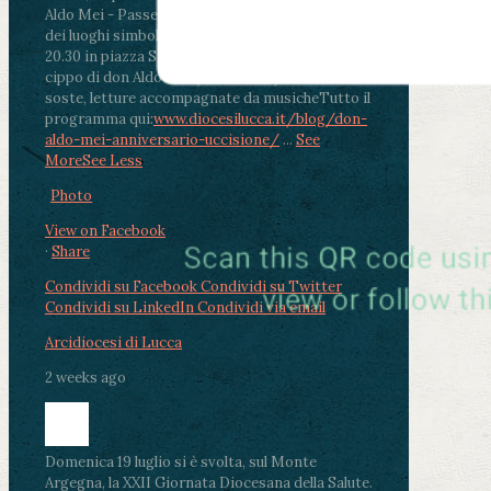
Aldo Mei - Passeggiata della Memoria in alcuni
dei luoghi simbolo della città. Ritrovo alle ore
20.30 in piazza San Michele con conclusione al
cippo di don Aldo Mei (Porta Elisa). Durante le
soste, letture accompagnate da musiche
Tutto il
programma qui:
www.diocesilucca.it/blog/don-
aldo-mei-anniversario-uccisione/
...
See
More
See Less
Photo
View on Facebook
·
Share
Condividi su Facebook
Condividi su Twitter
Condividi su LinkedIn
Condividi via email
Arcidiocesi di Lucca
2 weeks ago
Domenica 19 luglio si è svolta, sul Monte
Argegna, la XXII Giornata Diocesana della Salute.