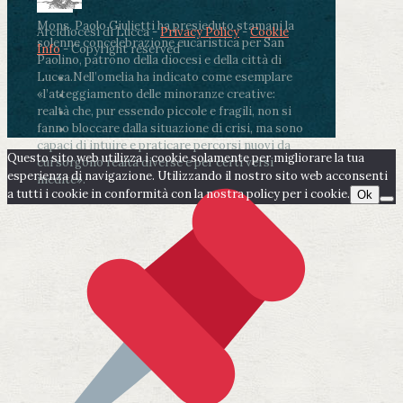
Mons. Paolo Giulietti ha presieduto stamani la
Arcidiocesi di Lucca -
Privacy Policy
-
Cookie
solenne concelebrazione eucaristica per San
Info
- Copyright reserved
Paolino, patrono della diocesi e della città di
Lucca.
Nell’omelia ha indicato come esemplare
«l’atteggiamento delle minoranze creative:
realtà che, pur essendo piccole e fragili, non si
fanno bloccare dalla situazione di crisi, ma sono
capaci di intuire e praticare percorsi nuovi da
Questo sito web utilizza i cookie solamente per migliorare la tua
cui sorgono realtà diverse e per certi versi
esperienza di navigazione. Utilizzando il nostro sito web acconsenti
inedite».
a tutti i cookie in conformità con la nostra policy per i cookie.
Ok