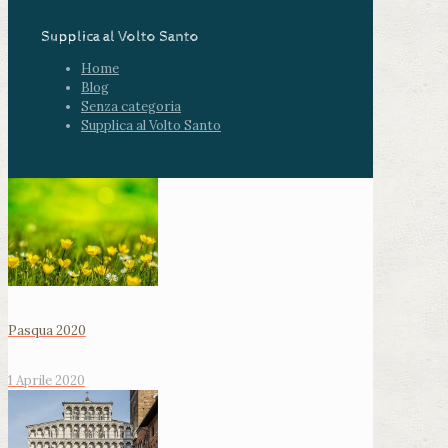
Supplica al Volto Santo
Home
Blog
Senza categoria
Supplica al Volto Santo
Pasqua 2020
1 Aprile 2020