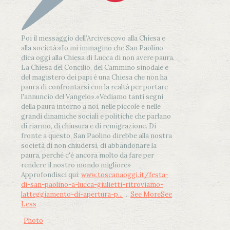
Poi il messaggio dell’Arcivescovo alla Chiesa e
alla società:
«Io mi immagino che San Paolino
dica oggi alla Chiesa di Lucca di non avere paura.
La Chiesa del Concilio, del Cammino sinodale e
del magistero dei papi è una Chiesa che non ha
paura di confrontarsi con la realtà per portare
l'annuncio del Vangelo»
.
«Vediamo tanti segni
della paura intorno a noi, nelle piccole e nelle
grandi dinamiche sociali e politiche che parlano
di riarmo, di chiusura e di remigrazione. Di
fronte a questo, San Paolino direbbe alla nostra
società di non chiudersi, di abbandonare la
paura, perché c'è ancora molto da fare per
rendere il nostro mondo migliore»
Approfondisci qui:
www.toscanaoggi.it/festa-
di-san-paolino-a-lucca-giulietti-ritroviamo-
latteggiamento-di-apertura-p...
...
See More
See
Less
Photo