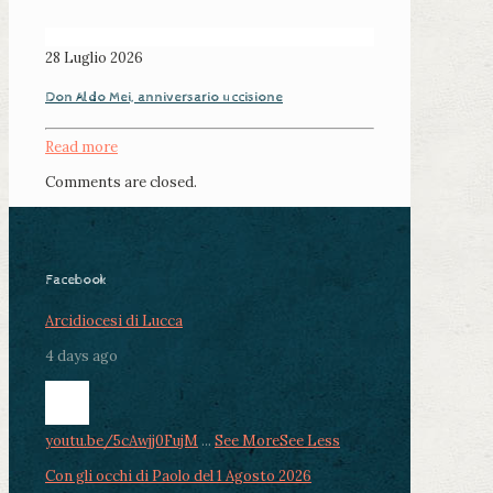
28 Luglio 2026
Don Aldo Mei, anniversario uccisione
Read more
Comments are closed.
Facebook
Arcidiocesi di Lucca
4 days ago
youtu.be/5cAwjj0FujM
...
See More
See Less
Con gli occhi di Paolo del 1 Agosto 2026