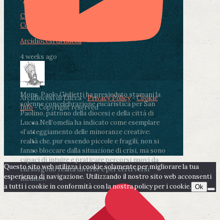
·
Share
Condividi su Facebook
Condividi su Twitter
Condividi su LinkedIn
Condividi via email
Arcidiocesi di Lucca
4 weeks ago
Mons. Paolo Giulietti ha presieduto stamani la
Arcidiocesi di Lucca -
Privacy Policy
-
Cookie
solenne concelebrazione eucaristica per San
Info
- Copyright reserved
Paolino, patrono della diocesi e della città di
Lucca.
Nell’omelia ha indicato come esemplare
«l’atteggiamento delle minoranze creative:
realtà che, pur essendo piccole e fragili, non si
fanno bloccare dalla situazione di crisi, ma sono
capaci di intuire e praticare percorsi nuovi da
Questo sito web utilizza i cookie solamente per migliorare la tua
cui sorgono realtà diverse e per certi versi
esperienza di navigazione. Utilizzando il nostro sito web acconsenti
inedite».
a tutti i cookie in conformità con la nostra policy per i cookie.
Ok