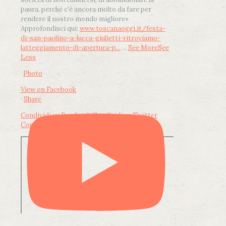
paura, perché c'è ancora molto da fare per
rendere il nostro mondo migliore»
Approfondisci qui:
www.toscanaoggi.it/festa-
di-san-paolino-a-lucca-giulietti-ritroviamo-
latteggiamento-di-apertura-p...
...
See More
See
Less
Photo
View on Facebook
·
Share
Condividi su Facebook
Condividi su Twitter
Condividi su LinkedIn
Condividi via email