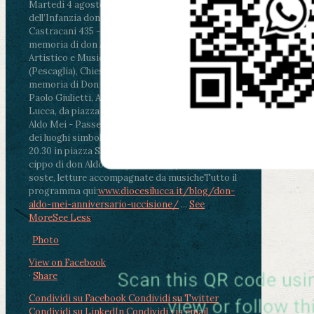
Martedì 4 agosto2026
ore 11:30 - Lucca, Scuola
dell’Infanzia don Aldo Mei - Viale Castruccio
Castracani 435 - Inaugurazione murales in
memoria di don Aldo Mei curato dal Liceo
Artistico e Musicale “Passaglia”
.
ore 18 - Fiano
(Pescaglia), Chiesa parrocchiale - Messa in
memoria di Don Aldo Mei celebrata da mons.
Paolo Giulietti, Arcivescovo di Lucca
.
ore 20.30 -
Lucca, da piazza San Michele al Cippo di don
Aldo Mei - Passeggiata della Memoria in alcuni
dei luoghi simbolo della città. Ritrovo alle ore
20.30 in piazza San Michele con conclusione al
cippo di don Aldo Mei (Porta Elisa). Durante le
soste, letture accompagnate da musiche
Tutto il
programma qui:
www.diocesilucca.it/blog/don-
aldo-mei-anniversario-uccisione/
...
See
More
See Less
Photo
View on Facebook
·
Share
Condividi su Facebook
Condividi su Twitter
Condividi su LinkedIn
Condividi via email