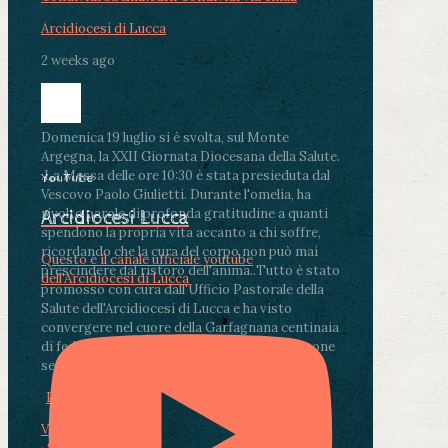
Arcidiocesi di Lucca
2 weeks ago
Domenica 19 luglio si è svolta, sul Monte
Argegna, la XXII Giornata Diocesana della Salute.
.
La Messa delle ore 10:30 è stata presieduta dal
YouTube
Vescovo Paolo Giulietti. Durante l'omelia, ha
rivolto parole di profonda gratitudine a quanti
Arcidiocesi Lucca
spendono la propria vita accanto a chi soffre,
ricordando che la cura del corpo non può mai
Questo è il canale ufficiale youtube
prescindere dal ristoro dell'anima.
.
Tutto è stato
dell'Arcidiocesi di Lucca
promosso con cura dall'Ufficio Pastorale della
Salute dell'Arcidiocesi di Lucca e ha visto
convergere nel cuore della Garfagnana centinaia
di fedeli, operatori sanitari, volontari e persone
segnate dalla malattia.
...
See More
See Less
Photo
View on Facebook