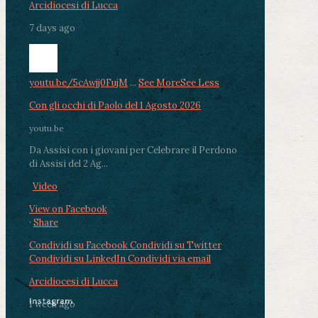
Arcidiocesi di Lucca
7 days ago
youtu.be/5cAwjj0FujM
...
See More
See Less
Con gli occhi di Paolo del 1 Agosto 2026
youtu.be
Da Assisi con i giovani per Celebrare il Perdono
di Assisi del 2 Ag...
Video
View on Facebook
·
Share
Condividi su Facebook
Condividi su Twitter
Condividi su LinkedIn
Condividi via email
Arcidiocesi di Lucca
Instagram
1 week ago