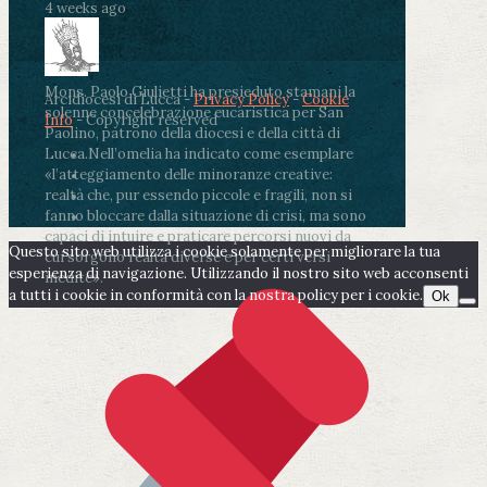
4 weeks ago
Mons. Paolo Giulietti ha presieduto stamani la
Arcidiocesi di Lucca -
Privacy Policy
-
Cookie
solenne concelebrazione eucaristica per San
Info
- Copyright reserved
Paolino, patrono della diocesi e della città di
Lucca.
Nell’omelia ha indicato come esemplare
«l’atteggiamento delle minoranze creative:
realtà che, pur essendo piccole e fragili, non si
fanno bloccare dalla situazione di crisi, ma sono
capaci di intuire e praticare percorsi nuovi da
Questo sito web utilizza i cookie solamente per migliorare la tua
cui sorgono realtà diverse e per certi versi
esperienza di navigazione. Utilizzando il nostro sito web acconsenti
inedite».
a tutti i cookie in conformità con la nostra policy per i cookie.
Ok