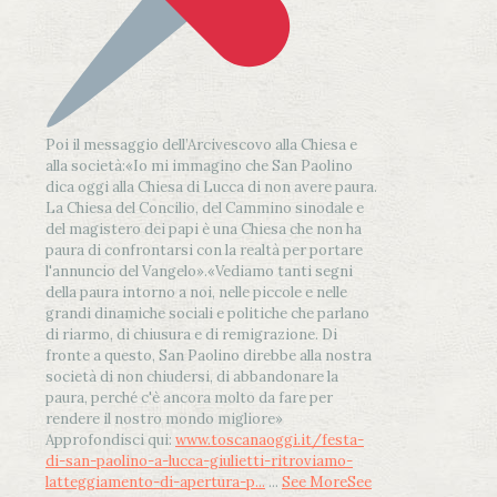
Poi il messaggio dell’Arcivescovo alla Chiesa e
alla società:
«Io mi immagino che San Paolino
dica oggi alla Chiesa di Lucca di non avere paura.
La Chiesa del Concilio, del Cammino sinodale e
del magistero dei papi è una Chiesa che non ha
paura di confrontarsi con la realtà per portare
l'annuncio del Vangelo»
.
«Vediamo tanti segni
della paura intorno a noi, nelle piccole e nelle
grandi dinamiche sociali e politiche che parlano
di riarmo, di chiusura e di remigrazione. Di
fronte a questo, San Paolino direbbe alla nostra
società di non chiudersi, di abbandonare la
paura, perché c'è ancora molto da fare per
rendere il nostro mondo migliore»
Approfondisci qui:
www.toscanaoggi.it/festa-
di-san-paolino-a-lucca-giulietti-ritroviamo-
latteggiamento-di-apertura-p...
...
See More
See