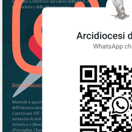
un invito a riflettere sul valore della pace, della
solidarietà e della dignità umana.
Segui su Instagram
Martedì 4 agosto2026
ore 11:30 - Lucca, Scuola
dell’Infanzia don Aldo Mei - Viale Castruccio
Castracani 435 - Inaugurazione murales in
memoria di don Aldo Mei curato dal Liceo
Artistico e Musicale “Passaglia”
.
ore 18 - Fiano
(Pescaglia), Chiesa parrocchiale - Messa in