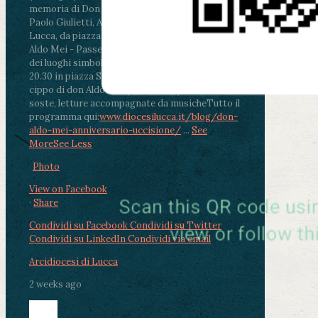
memoria di Don Aldo Mei celebrata da mons.
Paolo Giulietti, Arcivescovo di Lucca
.
ore 20.30 -
Lucca, da piazza San Michele al Cippo di don
Aldo Mei - Passeggiata della Memoria in alcuni
dei luoghi simbolo della città. Ritrovo alle ore
20.30 in piazza San Michele con conclusione al
cippo di don Aldo Mei (Porta Elisa). Durante le
soste, letture accompagnate da musiche
Tutto il
programma qui:
www.diocesilucca.it/blog/don-
aldo-mei-anniversario-uccisione/
...
See
More
See Less
Photo
View on Facebook
·
Share
Condividi su Facebook
Condividi su Twitter
Condividi su LinkedIn
Condividi via email
Arcidiocesi di Lucca
2 weeks ago