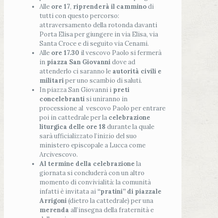
Alle
ore 17
,
riprenderà il cammino
di
tutti con questo percorso:
attraversamento della rotonda davanti
Porta Elisa per giungere in via Elisa, via
Santa Croce e di seguito via Cenami.
Alle
ore 17.30
il vescovo Paolo si fermerà
in
piazza San Giovanni
dove ad
attenderlo ci saranno le
autorità civili e
militari
per uno scambio di saluti.
In piazza San Giovanni i
preti
concelebranti
si uniranno in
processione al vescovo Paolo per entrare
poi in cattedrale per la
celebrazione
liturgica delle ore 18
durante la quale
sarà ufficializzato l’inizio del suo
ministero episcopale a Lucca come
Arcivescovo.
Al termine della celebrazione
la
giornata si concluderà con un altro
momento di convivialità: la comunità
infatti è invitata ai
“pratini” di piazzale
Arrigoni
(dietro la cattedrale) per una
merenda
all’insegna della fraternità e