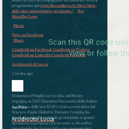
soste, letture accompagnate da musiche
Tutto il
programma qui:
www.diocesilucca.it/blog/don-
aldo-mei-anniversario-uccisione/
...
See
More
See Less
Photo
View on Facebook
·
Share
Condividi su Facebook
Condividi su Twitter
Condividi su LinkedIn
Condividi via email
Arcidiocesi di Lucca
2 weeks ago
Domenica 19 luglio si è svolta, sul Monte
Argegna, la XXII Giornata Diocesana della Salute.
.
La Messa delle ore 10:30 è stata presieduta dal
YouTube
Vescovo Paolo Giulietti. Durante l'omelia, ha
rivolto parole di profonda gratitudine a quanti
Arcidiocesi Lucca
spendono la propria vita accanto a chi soffre,
ricordando che la cura del corpo non può mai