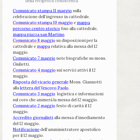
della reciproca conoscenza.
Comunicato stampa 11 maggio
sulla
celebrazione dell’ingresso in cattedrale.
Comunicato stampa 10 maggio
e
mappa
percorso centro storico
fino alla cattedrale,
mappa piazza san Martino
.
Comunicato 8 maggio
su disposizioni per la
cattedrale e
mappa
relativa alla messa del 12
maggio.
Comunicato 7 maggio
note biografiche su mons.
Giulietti.
Comunicato 4 maggio
sui servizi attivi il 12
maggio.
Risposta del vicario generale
Mons. Giannotti
alla
lettera del Vescovo Paolo
.
Comunicato 3 maggio
logistica e informazioni
sul coro che animerà la messa del 12 maggio.
Comunicato 2 maggio
festo di carità il 12
maggio.
Accredito giornalisti
alla messa d’insediamento
del 12 maggio.
Notificazione
dell’amministratore apostolico
per il 12 maggio.