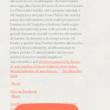
alla società:
«Io mi immagino che San Paolino
dica oggi alla Chiesa di Lucca di non avere paura.
La Chiesa del Concilio, del Cammino sinodale e
del magistero dei papi è una Chiesa che non ha
paura di confrontarsi con la realtà per portare
l'annuncio del Vangelo»
.
«Vediamo tanti segni
della paura intorno a noi, nelle piccole e nelle
grandi dinamiche sociali e politiche che parlano
di riarmo, di chiusura e di remigrazione. Di
fronte a questo, San Paolino direbbe alla nostra
società di non chiudersi, di abbandonare la
paura, perché c'è ancora molto da fare per
rendere il nostro mondo migliore»
Approfondisci qui:
www.toscanaoggi.it/festa-
di-san-paolino-a-lucca-giulietti-ritroviamo-
latteggiamento-di-apertura-p...
...
See More
See
Less
Photo
View on Facebook
·
Share
Condividi su Facebook
Condividi su Twitter
Condividi su LinkedIn
Condividi via email