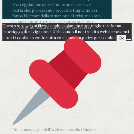
«l’atteggiamento delle minoranze creative:
realtà che, pur essendo piccole e fragili, non si
fanno bloccare dalla situazione di crisi, ma sono
capaci di intuire e praticare percorsi nuovi da
Questo sito web utilizza i cookie solamente per migliorare la tua
cui sorgono realtà diverse e per certi versi
esperienza di navigazione. Utilizzando il nostro sito web acconsenti
inedite».
a tutti i cookie in conformità con la nostra policy per i cookie.
Ok
Poi il messaggio dell’Arcivescovo alla Chiesa e