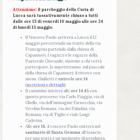
Attenzione:
il parcheggio della Curia di
Lucca sarà tassativamente chiuso a tutti
dalle ore 13 di venerdì 10 maggio alle ore 24
di lunedì 13 maggio
.
Il Vescovo Paolo arriverà a Lucca il 12
maggio percorrendo un tratto della via
Francigena partendo dalla chiesa di
Capannori. I ragazzi e le ragazze della
Pastorale Giovanile, insieme a chi vorrà
partecipare, lo aspetteranno sul piazzale
della chiesa di Capannori: il ritrovo con
mons. Giulietti è
entro le ore 14
(
iscrizioni e dettagli
).
Il cammino inizierà alle
ore 14.45
con
questo percorso: via Carlo Piaggia, via di
Ghello, via dell’immagine Farnocchia, via
Vecchia Romana, via dei Paladini, via
Romana, via di Tiglio e viale Luigi
Cadorna.
Alle
ore 16
, il vescovo Paolo entrerà nel
santuario di Santa Gemma
all’Arancio
per una sosta e un momento di preghiera.