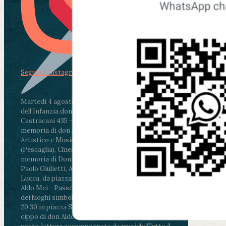
Segui su Instagram
Martedì 4 agosto2026
ore 11:30 - Lucca, Scuola
dell’Infanzia don Aldo Mei - Viale Castruccio
Castracani 435 - Inaugurazione murales in
memoria di don Aldo Mei curato dal Liceo
Artistico e Musicale “Passaglia”
.
ore 18 - Fiano
(Pescaglia), Chiesa parrocchiale - Messa in
memoria di Don Aldo Mei celebrata da mons.
Paolo Giulietti, Arcivescovo di Lucca
.
ore 20.30 -
Lucca, da piazza San Michele al Cippo di don
Aldo Mei - Passeggiata della Memoria in alcuni
dei luoghi simbolo della città. Ritrovo alle ore
20.30 in piazza San Michele con conclusione al
cippo di don Aldo Mei (Porta Elisa). Durante le