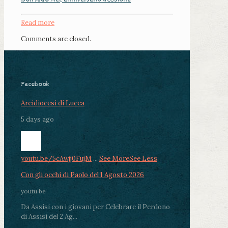
Read more
Comments are closed.
Facebook
Arcidiocesi di Lucca
5 days ago
youtu.be/5cAwjj0FujM
...
See More
See Less
Con gli occhi di Paolo del 1 Agosto 2026
youtu.be
Da Assisi con i giovani per Celebrare il Perdono
di Assisi del 2 Ag...