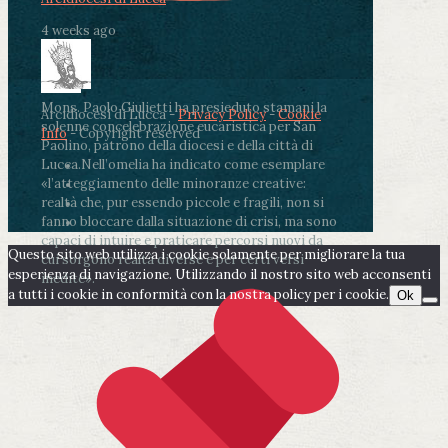
4 weeks ago
Mons. Paolo Giulietti ha presieduto stamani la
Arcidiocesi di Lucca -
Privacy Policy
-
Cookie
solenne concelebrazione eucaristica per San
Info
- Copyright reserved
Paolino, patrono della diocesi e della città di
Lucca.
Nell’omelia ha indicato come esemplare
«l’atteggiamento delle minoranze creative:
realtà che, pur essendo piccole e fragili, non si
fanno bloccare dalla situazione di crisi, ma sono
capaci di intuire e praticare percorsi nuovi da
Questo sito web utilizza i cookie solamente per migliorare la tua
cui sorgono realtà diverse e per certi versi
esperienza di navigazione. Utilizzando il nostro sito web acconsenti
inedite».
a tutti i cookie in conformità con la nostra policy per i cookie.
Ok