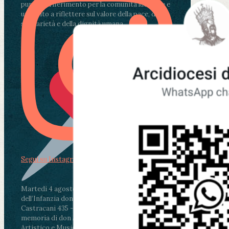
punto di riferimento per la comunità lucchese e
un invito a riflettere sul valore della pace, della
solidarietà e della dignità umana.
Segui su Instagram
Martedì 4 agosto2026
ore 11:30 - Lucca, Scuola
dell’Infanzia don Aldo Mei - Viale Castruccio
Castracani 435 - Inaugurazione murales in
memoria di don Aldo Mei curato dal Liceo
Artistico e Musicale “Passaglia”
.
ore 18 - Fiano