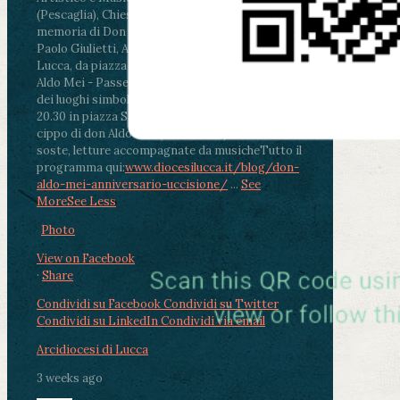
(Pescaglia), Chiesa parrocchiale - Messa in
memoria di Don Aldo Mei celebrata da mons.
Paolo Giulietti, Arcivescovo di Lucca
.
ore 20.30 -
Lucca, da piazza San Michele al Cippo di don
Aldo Mei - Passeggiata della Memoria in alcuni
dei luoghi simbolo della città. Ritrovo alle ore
20.30 in piazza San Michele con conclusione al
cippo di don Aldo Mei (Porta Elisa). Durante le
soste, letture accompagnate da musiche
Tutto il
programma qui:
www.diocesilucca.it/blog/don-
aldo-mei-anniversario-uccisione/
...
See
More
See Less
Photo
View on Facebook
·
Share
Condividi su Facebook
Condividi su Twitter
Condividi su LinkedIn
Condividi via email
Arcidiocesi di Lucca
3 weeks ago