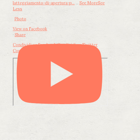
latteggiamento-di-apertura-p...
...
See More
See
Less
Photo
View on Facebook
·
Share
Condividi su Facebook
Condividi su Twitter
Condividi su LinkedIn
Condividi via email