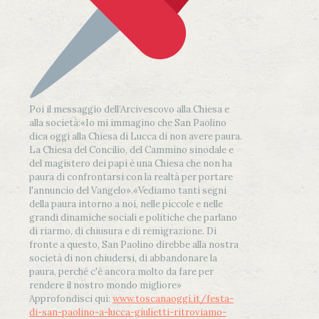
Poi il messaggio dell’Arcivescovo alla Chiesa e
alla società:
«Io mi immagino che San Paolino
dica oggi alla Chiesa di Lucca di non avere paura.
La Chiesa del Concilio, del Cammino sinodale e
del magistero dei papi è una Chiesa che non ha
paura di confrontarsi con la realtà per portare
l'annuncio del Vangelo»
.
«Vediamo tanti segni
della paura intorno a noi, nelle piccole e nelle
grandi dinamiche sociali e politiche che parlano
di riarmo, di chiusura e di remigrazione. Di
fronte a questo, San Paolino direbbe alla nostra
società di non chiudersi, di abbandonare la
paura, perché c'è ancora molto da fare per
rendere il nostro mondo migliore»
Approfondisci qui:
www.toscanaoggi.it/festa-
di-san-paolino-a-lucca-giulietti-ritroviamo-