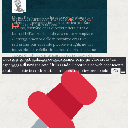
Mons. Paolo Giulietti ha presieduto stamani la
Arcidiocesi di Lucca -
Privacy Policy
-
Cookie
solenne concelebrazione eucaristica per San
Info
- Copyright reserved
Paolino, patrono della diocesi e della città di
Lucca.
Nell’omelia ha indicato come esemplare
«l’atteggiamento delle minoranze creative:
realtà che, pur essendo piccole e fragili, non si
fanno bloccare dalla situazione di crisi, ma sono
capaci di intuire e praticare percorsi nuovi da
Questo sito web utilizza i cookie solamente per migliorare la tua
cui sorgono realtà diverse e per certi versi
esperienza di navigazione. Utilizzando il nostro sito web acconsenti
inedite».
a tutti i cookie in conformità con la nostra policy per i cookie.
Ok