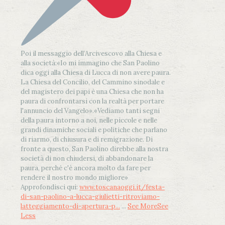
Poi il messaggio dell’Arcivescovo alla Chiesa e
alla società:
«Io mi immagino che San Paolino
dica oggi alla Chiesa di Lucca di non avere paura.
La Chiesa del Concilio, del Cammino sinodale e
del magistero dei papi è una Chiesa che non ha
paura di confrontarsi con la realtà per portare
l'annuncio del Vangelo»
.
«Vediamo tanti segni
della paura intorno a noi, nelle piccole e nelle
grandi dinamiche sociali e politiche che parlano
di riarmo, di chiusura e di remigrazione. Di
fronte a questo, San Paolino direbbe alla nostra
società di non chiudersi, di abbandonare la
paura, perché c'è ancora molto da fare per
rendere il nostro mondo migliore»
Approfondisci qui:
www.toscanaoggi.it/festa-
di-san-paolino-a-lucca-giulietti-ritroviamo-
latteggiamento-di-apertura-p...
...
See More
See
Less