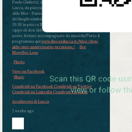
Paolo Giulietti, Arcivescovo di Lucca
.
ore 20.30 -
Lucca, da piazza San Michele al Cippo di don
Aldo Mei - Passeggiata della Memoria in alcuni
dei luoghi simbolo della città. Ritrovo alle ore
20.30 in piazza San Michele con conclusione al
cippo di don Aldo Mei (Porta Elisa). Durante le
soste, letture accompagnate da musiche
Tutto il
programma qui:
www.diocesilucca.it/blog/don-
aldo-mei-anniversario-uccisione/
...
See
More
See Less
Photo
View on Facebook
·
Share
Condividi su Facebook
Condividi su Twitter
Condividi su LinkedIn
Condividi via email
Arcidiocesi di Lucca
2 weeks ago