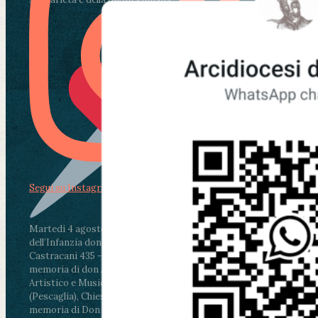
Segui su Instagram
Martedì 4 agosto2026
ore 11:30 - Lucca, Scuola
dell’Infanzia don Aldo Mei - Viale Castruccio
Castracani 435 - Inaugurazione murales in
memoria di don Aldo Mei curato dal Liceo
Artistico e Musicale “Passaglia”
.
ore 18 - Fiano
(Pescaglia), Chiesa parrocchiale - Messa in
memoria di Don Aldo Mei celebrata da mons.