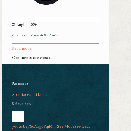
31 Luglio 2026
Chiusura estiva della Curia
Read more
Comments are closed.
Facebook
Arcidiocesi di Lucca
5 days ago
youtu.be/5cAwjj0FujM
...
See More
See Less