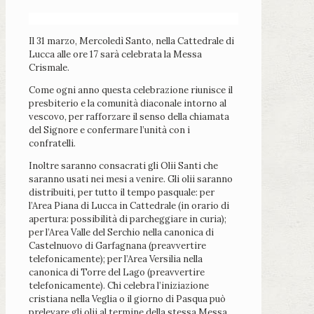
Il 31 marzo, Mercoledì Santo, nella Cattedrale di
Lucca alle ore 17 sarà celebrata la Messa
Crismale.
Come ogni anno questa celebrazione riunisce il
presbiterio e la comunità diaconale intorno al
vescovo, per rafforzare il senso della chiamata
del Signore e confermare l’unità con i
confratelli.
Inoltre saranno consacrati gli Olii Santi che
saranno usati nei mesi a venire. Gli olii saranno
distribuiti, per tutto il tempo pasquale: per
l’Area Piana di Lucca in Cattedrale (in orario di
apertura: possibilità di parcheggiare in curia);
per l’Area Valle del Serchio nella canonica di
Castelnuovo di Garfagnana (preavvertire
telefonicamente); per l’Area Versilia nella
canonica di Torre del Lago (preavvertire
telefonicamente). Chi celebra l’iniziazione
cristiana nella Veglia o il giorno di Pasqua può
prelevare gli olii al termine della stessa Messa