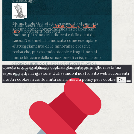
4 weeks ago
Mons. Paolo Giulietti ha presieduto stamani la
Arcidiocesi di Lucca -
Privacy Policy
-
Cookie
solenne concelebrazione eucaristica per San
Info
- Copyright reserved
Paolino, patrono della diocesi e della città di
Lucca.
Nell’omelia ha indicato come esemplare
«l’atteggiamento delle minoranze creative:
realtà che, pur essendo piccole e fragili, non si
fanno bloccare dalla situazione di crisi, ma sono
capaci di intuire e praticare percorsi nuovi da
Questo sito web utilizza i cookie solamente per migliorare la tua
cui sorgono realtà diverse e per certi versi
esperienza di navigazione. Utilizzando il nostro sito web acconsenti
inedite».
a tutti i cookie in conformità con la nostra policy per i cookie.
Ok