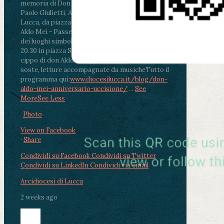
memoria di Don Aldo Mei celebrata da mons.
Paolo Giulietti, Arcivescovo di Lucca
.
ore 20.30 -
Lucca, da piazza San Michele al Cippo di don
Aldo Mei - Passeggiata della Memoria in alcuni
dei luoghi simbolo della città. Ritrovo alle ore
20.30 in piazza San Michele con conclusione al
cippo di don Aldo Mei (Porta Elisa). Durante le
soste, letture accompagnate da musiche
Tutto il
programma qui:
www.diocesilucca.it/blog/don-
aldo-mei-anniversario-uccisione/
...
See
More
See Less
Photo
View on Facebook
·
Share
Condividi su Facebook
Condividi su Twitter
Condividi su LinkedIn
Condividi via email
Arcidiocesi di Lucca
2 weeks ago