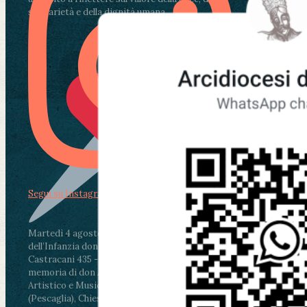
solidarietà e della dignità umana.
Segui su Instagram
Martedì 4 agosto2026
ore 11:30 - Lucca, Scuola
dell’Infanzia don Aldo Mei - Viale Castruccio
Castracani 435 - Inaugurazione murales in
memoria di don Aldo Mei curato dal Liceo
Artistico e Musicale “Passaglia”
.
ore 18 - Fiano
(Pescaglia), Chiesa parrocchiale - Messa in