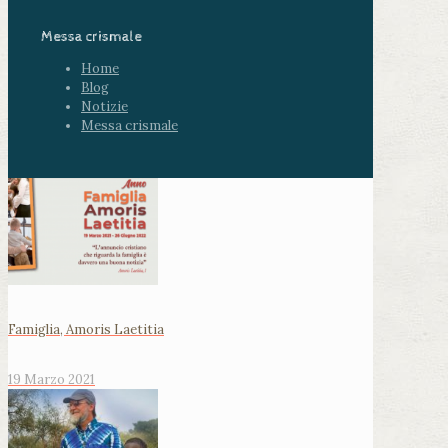
Messa crismale
Home
Blog
Notizie
Messa crismale
Famiglia, Amoris Laetitia
19 Marzo 2021