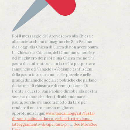
Poi il messaggio dell’Arcivescovo alla Chiesa e
alla società:
«Io mi immagino che San Paolino
dica oggi alla Chiesa di Lucca di non avere paura.
La Chiesa del Concilio, del Cammino sinodale e
del magistero dei papi è una Chiesa che non ha
paura di confrontarsi con la realtà per portare
l'annuncio del Vangelo»
.
«Vediamo tanti segni
della paura intorno a noi, nelle piccole e nelle
grandi dinamiche sociali e politiche che parlano
di riarmo, di chiusura e di remigrazione. Di
fronte a questo, San Paolino direbbe alla nostra
società di non chiudersi, di abbandonare la
paura, perché c'è ancora molto da fare per
rendere il nostro mondo migliore»
Approfondisci qui:
www.toscanaoggi.it/festa-
di-san-paolino-a-lucca-giulietti-ritroviamo-
latteggiamento-di-apertura-p...
...
See More
See
Less