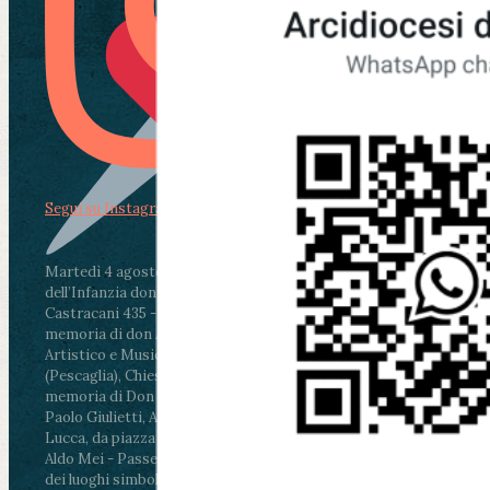
Segui su Instagram
Martedì 4 agosto2026
ore 11:30 - Lucca, Scuola
dell’Infanzia don Aldo Mei - Viale Castruccio
Castracani 435 - Inaugurazione murales in
memoria di don Aldo Mei curato dal Liceo
Artistico e Musicale “Passaglia”
.
ore 18 - Fiano
(Pescaglia), Chiesa parrocchiale - Messa in
memoria di Don Aldo Mei celebrata da mons.
Paolo Giulietti, Arcivescovo di Lucca
.
ore 20.30 -
Lucca, da piazza San Michele al Cippo di don
Aldo Mei - Passeggiata della Memoria in alcuni
dei luoghi simbolo della città. Ritrovo alle ore