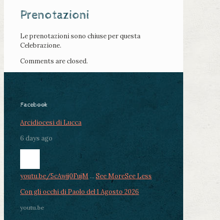
Prenotazioni
Le prenotazioni sono chiuse per questa
Celebrazione.
Comments are closed.
Facebook
Arcidiocesi di Lucca
6 days ago
youtu.be/5cAwjj0FujM
...
See More
See Less
Con gli occhi di Paolo del 1 Agosto 2026
youtu.be