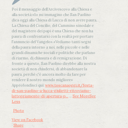
Poi il messaggio dell’Arcivescovo alla Chiesa e
alla società:
«Io mi immagino che San Paolino
dica oggi alla Chiesa di Lucca di non avere paura.
La Chiesa del Concilio, del Cammino sinodale e
del magistero dei papi è una Chiesa che non ha
paura di confrontarsi con la realtà per portare
l'annuncio del Vangelo»
.
«Vediamo tanti segni
della paura intorno a noi, nelle piccole e nelle
grandi dinamiche sociali e politiche che parlano
di riarmo, di chiusura e di remigrazione. Di
fronte a questo, San Paolino direbbe alla nostra
società di non chiudersi, di abbandonare la
paura, perché c'è ancora molto da fare per
rendere il nostro mondo migliore»
Approfondisci qui:
www.toscanaoggi.it/festa-
di-san-paolino-a-lucca-giulietti-ritroviamo-
latteggiamento-di-apertura-p...
...
See More
See
Less
Photo
View on Facebook
·
Share