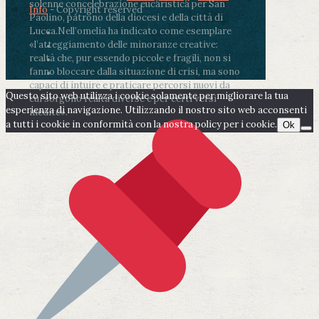
solenne concelebrazione eucaristica per San
Info
- Copyright reserved
Paolino, patrono della diocesi e della città di
Lucca.
Nell’omelia ha indicato come esemplare
«l’atteggiamento delle minoranze creative:
realtà che, pur essendo piccole e fragili, non si
fanno bloccare dalla situazione di crisi, ma sono
capaci di intuire e praticare percorsi nuovi da
Questo sito web utilizza i cookie solamente per migliorare la tua
cui sorgono realtà diverse e per certi versi
esperienza di navigazione. Utilizzando il nostro sito web acconsenti
inedite».
a tutti i cookie in conformità con la nostra policy per i cookie.
Ok