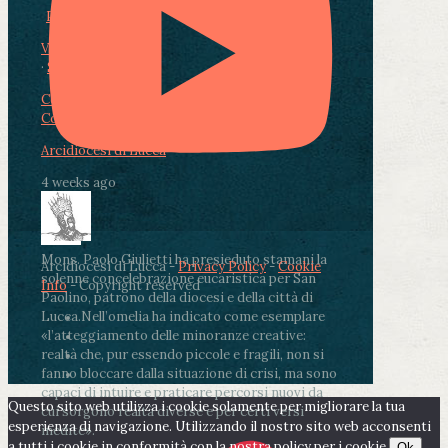
Photo
View on Facebook
·
Share
Condividi su Facebook
Condividi su Twitter
Condividi su LinkedIn
Condividi via email
Arcidiocesi di Lucca
4 weeks ago
Mons. Paolo Giulietti ha presieduto stamani la
Arcidiocesi di Lucca -
Privacy Policy
-
Cookie
solenne concelebrazione eucaristica per San
Info
- Copyright reserved
Paolino, patrono della diocesi e della città di
Lucca.
Nell’omelia ha indicato come esemplare
«l’atteggiamento delle minoranze creative:
realtà che, pur essendo piccole e fragili, non si
fanno bloccare dalla situazione di crisi, ma sono
capaci di intuire e praticare percorsi nuovi da
Questo sito web utilizza i cookie solamente per migliorare la tua
cui sorgono realtà diverse e per certi versi
esperienza di navigazione. Utilizzando il nostro sito web acconsenti
inedite».
a tutti i cookie in conformità con la nostra policy per i cookie.
Ok