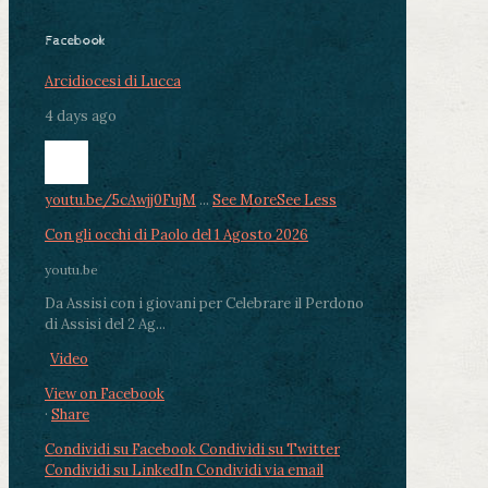
Facebook
Arcidiocesi di Lucca
4 days ago
youtu.be/5cAwjj0FujM
...
See More
See Less
Con gli occhi di Paolo del 1 Agosto 2026
youtu.be
Da Assisi con i giovani per Celebrare il Perdono
di Assisi del 2 Ag...
Video
View on Facebook
·
Share
Condividi su Facebook
Condividi su Twitter
Condividi su LinkedIn
Condividi via email