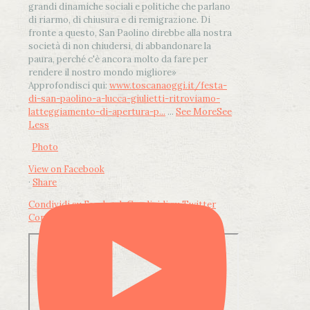
grandi dinamiche sociali e politiche che parlano
di riarmo, di chiusura e di remigrazione. Di
fronte a questo, San Paolino direbbe alla nostra
società di non chiudersi, di abbandonare la
paura, perché c'è ancora molto da fare per
rendere il nostro mondo migliore»
Approfondisci qui:
www.toscanaoggi.it/festa-
di-san-paolino-a-lucca-giulietti-ritroviamo-
latteggiamento-di-apertura-p...
...
See More
See
Less
Photo
View on Facebook
·
Share
Condividi su Facebook
Condividi su Twitter
Condividi su LinkedIn
Condividi via email