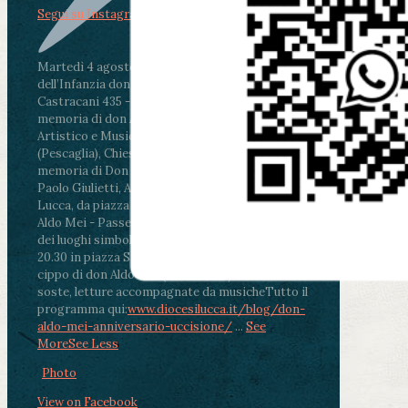
Segui su Instagram
Martedì 4 agosto2026
ore 11:30 - Lucca, Scuola
dell’Infanzia don Aldo Mei - Viale Castruccio
Castracani 435 - Inaugurazione murales in
memoria di don Aldo Mei curato dal Liceo
Artistico e Musicale “Passaglia”
.
ore 18 - Fiano
(Pescaglia), Chiesa parrocchiale - Messa in
memoria di Don Aldo Mei celebrata da mons.
Paolo Giulietti, Arcivescovo di Lucca
.
ore 20.30 -
Lucca, da piazza San Michele al Cippo di don
Aldo Mei - Passeggiata della Memoria in alcuni
dei luoghi simbolo della città. Ritrovo alle ore
20.30 in piazza San Michele con conclusione al
cippo di don Aldo Mei (Porta Elisa). Durante le
soste, letture accompagnate da musiche
Tutto il
programma qui:
www.diocesilucca.it/blog/don-
aldo-mei-anniversario-uccisione/
...
See
More
See Less
Photo
View on Facebook