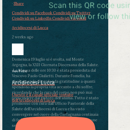
·
Share
Condividi su Facebook
Condividi su Twitter
Condividi su LinkedIn
Condividi via email
Arcidiocesi di Lucca
2 weeks ago
Domenica 19 luglio si è svolta, sul Monte
Argegna, la XXII Giornata Diocesana della Salute.
.
La Messa delle ore 10:30 è stata presieduta dal
YouTube
Vescovo Paolo Giulietti. Durante l'omelia, ha
rivolto parole di profonda gratitudine a quanti
Arcidiocesi Lucca
spendono la propria vita accanto a chi soffre,
ricordando che la cura del corpo non può mai
Questo è il canale ufficiale youtube
prescindere dal ristoro dell'anima.
.
Tutto è stato
dell'Arcidiocesi di Lucca
promosso con cura dall'Ufficio Pastorale della
Salute dell'Arcidiocesi di Lucca e ha visto
convergere nel cuore della Garfagnana centinaia
di fedeli, operatori sanitari, volontari e persone
segnate dalla malattia.
...
See More
See Less