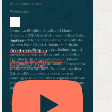
Arcidiocesi di Lucca
3 weeks ago
Domenica 19 luglio si è svolta, sul Monte
Argegna, la XXII Giornata Diocesana della Salute.
.
La Messa delle ore 10:30 è stata presieduta dal
YouTube
Vescovo Paolo Giulietti. Durante l'omelia, ha
rivolto parole di profonda gratitudine a quanti
Arcidiocesi Lucca
spendono la propria vita accanto a chi soffre,
ricordando che la cura del corpo non può mai
Questo è il canale ufficiale youtube
prescindere dal ristoro dell'anima.
.
Tutto è stato
dell'Arcidiocesi di Lucca
promosso con cura dall'Ufficio Pastorale della
Salute dell'Arcidiocesi di Lucca e ha visto
convergere nel cuore della Garfagnana centinaia
di fedeli, operatori sanitari, volontari e persone
segnate dalla malattia.
...
See More
See Less
Photo
View on Facebook
·
Share