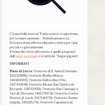
C’è una bella notizia! Tanti oratori vi aspettano,
per tornare assieme…
#intuttasicurezza
.
Si tratta di un’offerta educativa estiva per i più
piccoli e i giovanissimi.
Il tema che verrà affrontato è quello proposto
dall’
Anspi nazionale
e si intitola: “Sogni giganti”.
INFORMATI
Piana di Lucca:
Oratorio di S. Anna (Cristiano,
3202329195); Oratorio Marlia (Marco,
3404161003); Oratorio Saltocchio (Vito,
3427433638); Oratorio Monte San Quirico (d.
Riccardo, 3282329351); Oratorio San Cassiano a
Vico (d. Giovanni 3465276074); Oratorio Centro
Storico (d. Lucio 3207146079); Oratorio Guamo
(Angela, 3402115279); Oratorio Capannori (d.