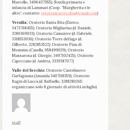
Marcello, 3496437955); Scuola primaria e
infanzia di Lammari (Coop. “Margherita e le
altre”, contatto:
estateinparrocchia@gmail.com
)
Versilia:
Oratorio Santa Rita (Enrico,
3473768455); Oratorio Migliarina (d. Daniele,
3280369033); Oratorio Camaiore (d. Gabriele,
3318553036); Oratorio Torre del lago (d.
Gilberto, 3282853522); Oratorio Pian di
Mommio (Casella, 058499029); Oratorio
Massarosa (d. Giorgio, 3497102425); Oratorio
Capezzano (d. Andrea, 3339387077)
Valle del Serchio:
Oratorio Castelnuovo
Garfagnana (Amanda 3407118359); Oratorio
Bagni di Lucca (d. Raffaello, 3288280265:
organizzano solo 8 giornate di attività in luglio)
staff