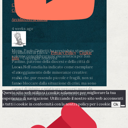
Condividi su Facebook
Condividi su Twitter
Condividi su LinkedIn
Condividi via email
Arcidiocesi di Lucca
4 weeks ago
Mons. Paolo Giulietti ha presieduto stamani la
Arcidiocesi di Lucca -
Privacy Policy
-
Cookie
solenne concelebrazione eucaristica per San
Info
- Copyright reserved
Paolino, patrono della diocesi e della città di
Lucca.
Nell’omelia ha indicato come esemplare
«l’atteggiamento delle minoranze creative:
realtà che, pur essendo piccole e fragili, non si
fanno bloccare dalla situazione di crisi, ma sono
capaci di intuire e praticare percorsi nuovi da
Questo sito web utilizza i cookie solamente per migliorare la tua
cui sorgono realtà diverse e per certi versi
esperienza di navigazione. Utilizzando il nostro sito web acconsenti
inedite».
a tutti i cookie in conformità con la nostra policy per i cookie.
Ok