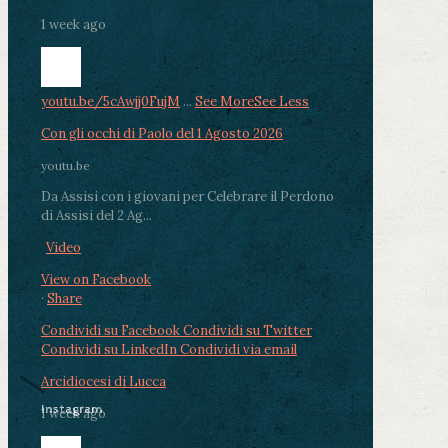
1 week ago
youtu.be/5cAwjj0FujM
...
See More
See Less
Con gli occhi di Paolo del 1 Agosto 2026
youtu.be
Da Assisi con i giovani per Celebrare il Perdono
di Assisi del 2 Ag...
Video
View on Facebook
·
Share
Condividi su Facebook
Condividi su Twitter
Condividi su LinkedIn
Condividi via email
Arcidiocesi di Lucca
Instagram
1 week ago