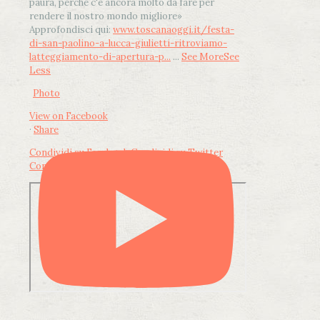
paura, perché c'è ancora molto da fare per
rendere il nostro mondo migliore»
Approfondisci qui:
www.toscanaoggi.it/festa-
di-san-paolino-a-lucca-giulietti-ritroviamo-
latteggiamento-di-apertura-p...
...
See More
See
Less
Photo
View on Facebook
·
Share
Condividi su Facebook
Condividi su Twitter
Condividi su LinkedIn
Condividi via email