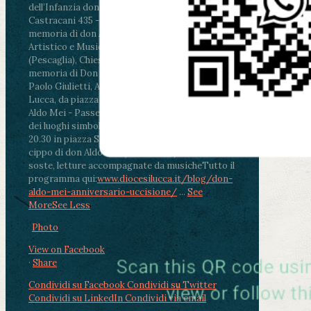
dell’Infanzia don Aldo Mei - Viale Castruccio
Castracani 435 - Inaugurazione murales in
memoria di don Aldo Mei curato dal Liceo
Artistico e Musicale “Passaglia”
.
ore 18 - Fiano
(Pescaglia), Chiesa parrocchiale - Messa in
memoria di Don Aldo Mei celebrata da mons.
Paolo Giulietti, Arcivescovo di Lucca
.
ore 20.30 -
Lucca, da piazza San Michele al Cippo di don
Aldo Mei - Passeggiata della Memoria in alcuni
dei luoghi simbolo della città. Ritrovo alle ore
20.30 in piazza San Michele con conclusione al
cippo di don Aldo Mei (Porta Elisa). Durante le
soste, letture accompagnate da musiche
Tutto il
programma qui:
www.diocesilucca.it/blog/don-
aldo-mei-anniversario-uccisione/
...
See
More
See Less
Photo
View on Facebook
·
Share
Condividi su Facebook
Condividi su Twitter
Condividi su LinkedIn
Condividi via email