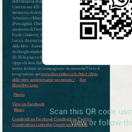
dell’Infanzia don Aldo Mei - Viale Castruccio
Castracani 435 - Inaugurazione murales in
memoria di don Aldo Mei curato dal Liceo
Artistico e Musicale “Passaglia”
.
ore 18 - Fiano
(Pescaglia), Chiesa parrocchiale - Messa in
memoria di Don Aldo Mei celebrata da mons.
Paolo Giulietti, Arcivescovo di Lucca
.
ore 20.30 -
Lucca, da piazza San Michele al Cippo di don
Aldo Mei - Passeggiata della Memoria in alcuni
dei luoghi simbolo della città. Ritrovo alle ore
20.30 in piazza San Michele con conclusione al
cippo di don Aldo Mei (Porta Elisa). Durante le
soste, letture accompagnate da musiche
Tutto il
programma qui:
www.diocesilucca.it/blog/don-
aldo-mei-anniversario-uccisione/
...
See
More
See Less
Photo
View on Facebook
·
Share
Condividi su Facebook
Condividi su Twitter
Condividi su LinkedIn
Condividi via email