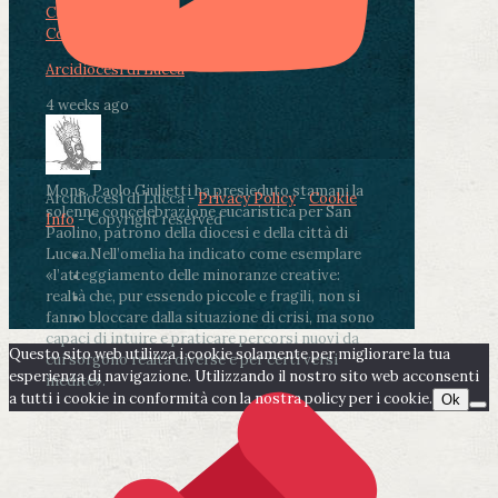
Condividi su Facebook
Condividi su Twitter
Condividi su LinkedIn
Condividi via email
Arcidiocesi di Lucca
4 weeks ago
Mons. Paolo Giulietti ha presieduto stamani la
Arcidiocesi di Lucca -
Privacy Policy
-
Cookie
solenne concelebrazione eucaristica per San
Info
- Copyright reserved
Paolino, patrono della diocesi e della città di
Lucca.
Nell’omelia ha indicato come esemplare
«l’atteggiamento delle minoranze creative:
realtà che, pur essendo piccole e fragili, non si
fanno bloccare dalla situazione di crisi, ma sono
capaci di intuire e praticare percorsi nuovi da
Questo sito web utilizza i cookie solamente per migliorare la tua
cui sorgono realtà diverse e per certi versi
esperienza di navigazione. Utilizzando il nostro sito web acconsenti
inedite».
a tutti i cookie in conformità con la nostra policy per i cookie.
Ok