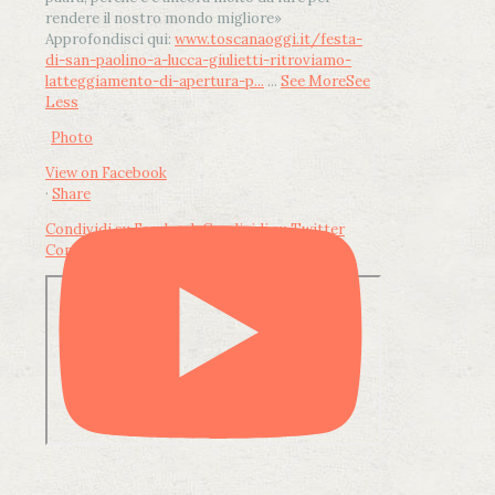
rendere il nostro mondo migliore»
Approfondisci qui:
www.toscanaoggi.it/festa-
di-san-paolino-a-lucca-giulietti-ritroviamo-
latteggiamento-di-apertura-p...
...
See More
See
Less
Photo
View on Facebook
·
Share
Condividi su Facebook
Condividi su Twitter
Condividi su LinkedIn
Condividi via email