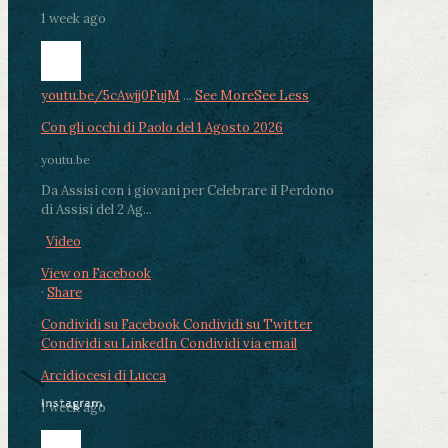
1 week ago
youtu.be/5cAwjj0FujM
...
See More
See Less
Con gli occhi di Paolo del 1 Agosto 2026
youtu.be
Da Assisi con i giovani per Celebrare il Perdono
di Assisi del 2 Ag...
Video
View on Facebook
·
Share
Condividi su Facebook
Condividi su Twitter
Condividi su LinkedIn
Condividi via email
Arcidiocesi di Lucca
Instagram
1 week ago