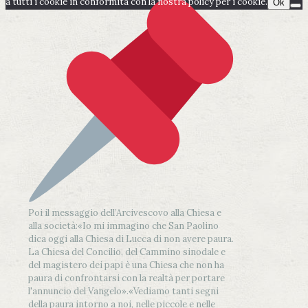
a tutti i cookie in conformità con la nostra policy per i cookie.
Ok
Poi il messaggio dell’Arcivescovo alla Chiesa e
alla società:
«Io mi immagino che San Paolino
dica oggi alla Chiesa di Lucca di non avere paura.
La Chiesa del Concilio, del Cammino sinodale e
del magistero dei papi è una Chiesa che non ha
paura di confrontarsi con la realtà per portare
l'annuncio del Vangelo»
.
«Vediamo tanti segni
della paura intorno a noi, nelle piccole e nelle