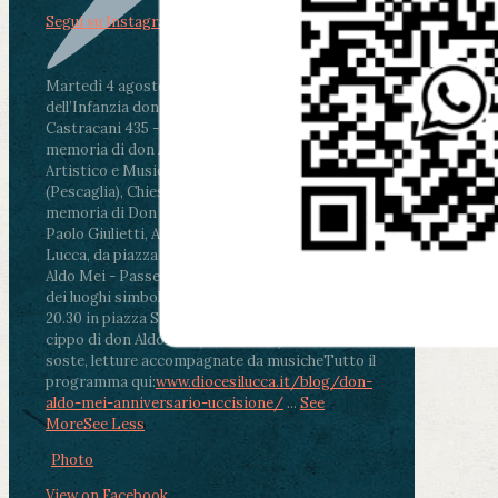
Segui su Instagram
Martedì 4 agosto2026
ore 11:30 - Lucca, Scuola
dell’Infanzia don Aldo Mei - Viale Castruccio
Castracani 435 - Inaugurazione murales in
memoria di don Aldo Mei curato dal Liceo
Artistico e Musicale “Passaglia”
.
ore 18 - Fiano
(Pescaglia), Chiesa parrocchiale - Messa in
memoria di Don Aldo Mei celebrata da mons.
Paolo Giulietti, Arcivescovo di Lucca
.
ore 20.30 -
Lucca, da piazza San Michele al Cippo di don
Aldo Mei - Passeggiata della Memoria in alcuni
dei luoghi simbolo della città. Ritrovo alle ore
20.30 in piazza San Michele con conclusione al
cippo di don Aldo Mei (Porta Elisa). Durante le
soste, letture accompagnate da musiche
Tutto il
programma qui:
www.diocesilucca.it/blog/don-
aldo-mei-anniversario-uccisione/
...
See
More
See Less
Photo
View on Facebook