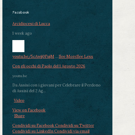
Facebook
Arcidiocesi di Lucca
1 week ago
youtu.be/5cAwjj0FujM
...
See More
See Less
Con gli occhi di Paolo del 1 Agosto 2026
youtu.be
Da Assisi con i giovani per Celebrare il Perdono
di Assisi del 2 Ag...
Video
View on Facebook
·
Share
Condividi su Facebook
Condividi su Twitter
Condividi su LinkedIn
Condividi via email