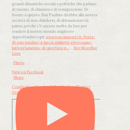
grandi dinamiche sociali e politiche che parlano
di riarmo, di chiusura e di remigrazione. Di
fronte a questo, San Paolino direbbe alla nostra
società di non chiudersi, di abbandonare la
paura, perché c'è ancora molto da fare per
rendere il nostro mondo migliore»
Approfondisci qui:
www.toscanaoggi.it/festa-
di-san-paolino-a-lucca-giulietti-ritroviamo-
latteggiamento-di-apertura-p...
...
See More
See
Less
Photo
View on Facebook
·
Share
Condividi su Facebook
Condividi su Twitter
Condividi su LinkedIn
Condividi via email