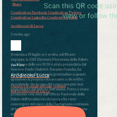
·
Share
Condividi su Facebook
Condividi su Twitter
Condividi su LinkedIn
Condividi via email
Arcidiocesi di Lucca
3 weeks ago
Domenica 19 luglio si è svolta, sul Monte
Argegna, la XXII Giornata Diocesana della Salute.
.
La Messa delle ore 10:30 è stata presieduta dal
YouTube
Vescovo Paolo Giulietti. Durante l'omelia, ha
rivolto parole di profonda gratitudine a quanti
Arcidiocesi Lucca
spendono la propria vita accanto a chi soffre,
ricordando che la cura del corpo non può mai
Questo è il canale ufficiale youtube
prescindere dal ristoro dell'anima.
.
Tutto è stato
dell'Arcidiocesi di Lucca
promosso con cura dall'Ufficio Pastorale della
Salute dell'Arcidiocesi di Lucca e ha visto
convergere nel cuore della Garfagnana centinaia
di fedeli, operatori sanitari, volontari e persone
segnate dalla malattia.
...
See More
See Less