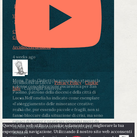
Photo
View on Facebook
·
Share
Condividi su Facebook
Condividi su Twitter
Condividi su LinkedIn
Condividi via email
Arcidiocesi di Lucca
4 weeks ago
Mons. Paolo Giulietti ha presieduto stamani la
Arcidiocesi di Lucca -
Privacy Policy
-
Cookie
solenne concelebrazione eucaristica per San
Info
- Copyright reserved
Paolino, patrono della diocesi e della città di
Lucca.
Nell’omelia ha indicato come esemplare
«l’atteggiamento delle minoranze creative:
realtà che, pur essendo piccole e fragili, non si
fanno bloccare dalla situazione di crisi, ma sono
capaci di intuire e praticare percorsi nuovi da
Questo sito web utilizza i cookie solamente per migliorare la tua
cui sorgono realtà diverse e per certi versi
esperienza di navigazione. Utilizzando il nostro sito web acconsenti
inedite».