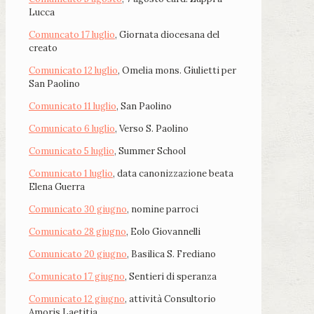
Lucca
Comuncato 17 luglio
, Giornata diocesana del
creato
Comunicato 12 luglio
, Omelia mons. Giulietti per
San Paolino
Comunicato 11 luglio
, San Paolino
Comunicato 6 luglio
, Verso S. Paolino
Comunicato 5 luglio
, Summer School
Comunicato 1 luglio
, data canonizzazione beata
Elena Guerra
Comunicato 30 giugno
, nomine parroci
Comunicato 28 giugno
, Eolo Giovannelli
Comunicato 20 giugno
, Basilica S. Frediano
Comunicato 17 giugno
, Sentieri di speranza
Comunicato 12 giugno
, attività Consultorio
Amoris Laetitia