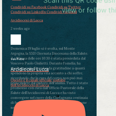
Condividi su Facebook
Condividi su Twitter
Condividi su LinkedIn
Condividi via email
Arcidiocesi di Lucca
2 weeks ago
Domenica 19 luglio si è svolta, sul Monte
Argegna, la XXII Giornata Diocesana della Salute.
.
La Messa delle ore 10:30 è stata presieduta dal
YouTube
Vescovo Paolo Giulietti. Durante l'omelia, ha
rivolto parole di profonda gratitudine a quanti
Arcidiocesi Lucca
spendono la propria vita accanto a chi soffre,
ricordando che la cura del corpo non può mai
Questo è il canale ufficiale youtube
prescindere dal ristoro dell'anima.
.
Tutto è stato
dell'Arcidiocesi di Lucca
promosso con cura dall'Ufficio Pastorale della
Salute dell'Arcidiocesi di Lucca e ha visto
convergere nel cuore della Garfagnana centinaia
di fedeli, operatori sanitari, volontari e persone
segnate dalla malattia.
...
See More
See Less
Photo