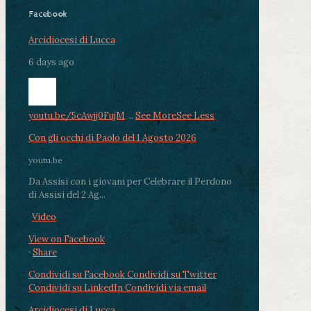
Facebook
Arcidiocesi di Lucca
6 days ago
youtu.be/5cAwjj0FujM
...
See More
See Less
Con gli occhi di Paolo del 1 Agosto 2026
youtu.be
Da Assisi con i giovani per Celebrare il Perdono
di Assisi del 2 Ag...
Video
View on Facebook
·
Share
Condividi su Facebook
Condividi su Twitter
Condividi su LinkedIn
Condividi via email
Arcidiocesi di Lucca