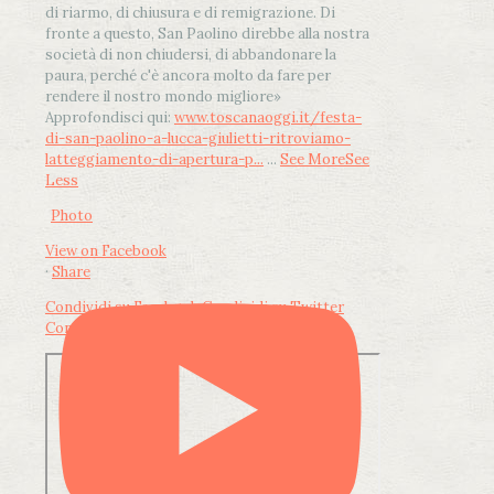
di riarmo, di chiusura e di remigrazione. Di
fronte a questo, San Paolino direbbe alla nostra
società di non chiudersi, di abbandonare la
paura, perché c'è ancora molto da fare per
rendere il nostro mondo migliore»
Approfondisci qui:
www.toscanaoggi.it/festa-
di-san-paolino-a-lucca-giulietti-ritroviamo-
latteggiamento-di-apertura-p...
...
See More
See
Less
Photo
View on Facebook
·
Share
Condividi su Facebook
Condividi su Twitter
Condividi su LinkedIn
Condividi via email