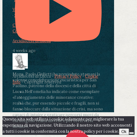
View on Facebook
·
Share
Condividi su Facebook
Condividi su Twitter
Condividi su LinkedIn
Condividi via email
Arcidiocesi di Lucca
4 weeks ago
Mons. Paolo Giulietti ha presieduto stamani la
Arcidiocesi di Lucca -
Privacy Policy
-
Cookie
solenne concelebrazione eucaristica per San
Info
- Copyright reserved
Paolino, patrono della diocesi e della città di
Lucca.
Nell’omelia ha indicato come esemplare
«l’atteggiamento delle minoranze creative:
realtà che, pur essendo piccole e fragili, non si
fanno bloccare dalla situazione di crisi, ma sono
capaci di intuire e praticare percorsi nuovi da
Questo sito web utilizza i cookie solamente per migliorare la tua
cui sorgono realtà diverse e per certi versi
esperienza di navigazione. Utilizzando il nostro sito web acconsenti
inedite».
a tutti i cookie in conformità con la nostra policy per i cookie.
Ok