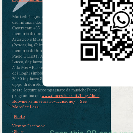
Martedì 4 agosto2026
ore 11:30 - Lucca, Scuola
dell’Infanzia don Aldo Mei - Viale Castruccio
Castracani 435 - Inaugurazione murales in
memoria di don Aldo Mei curato dal Liceo
Artistico e Musicale “Passaglia”
.
ore 18 - Fiano
(Pescaglia), Chiesa parrocchiale - Messa in
memoria di Don Aldo Mei celebrata da mons.
Paolo Giulietti, Arcivescovo di Lucca
.
ore 20.30 -
Lucca, da piazza San Michele al Cippo di don
Aldo Mei - Passeggiata della Memoria in alcuni
dei luoghi simbolo della città. Ritrovo alle ore
20.30 in piazza San Michele con conclusione al
cippo di don Aldo Mei (Porta Elisa). Durante le
soste, letture accompagnate da musiche
Tutto il
programma qui:
www.diocesilucca.it/blog/don-
aldo-mei-anniversario-uccisione/
...
See
More
See Less
Photo
View on Facebook
·
Share