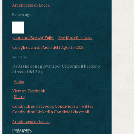
Arcidiocesi di Lucca
5 days ago
youtu.be/5cAwjj0FujM
...
See More
See Less
Con gli occhi di Paolo del 1 Agosto 2026
youtu.be
Da Assisi con i giovani per Celebrare il Perdono
di Assisi del 2 Ag...
Video
View on Facebook
·
Share
Condividi su Facebook
Condividi su Twitter
Condividi su LinkedIn
Condividi via email
Arcidiocesi di Lucca
Instagram
6 days ago