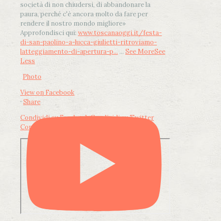
società di non chiudersi, di abbandonare la
paura, perché c'è ancora molto da fare per
rendere il nostro mondo migliore»
Approfondisci qui:
www.toscanaoggi.it/festa-
di-san-paolino-a-lucca-giulietti-ritroviamo-
latteggiamento-di-apertura-p...
...
See More
See
Less
Photo
View on Facebook
·
Share
Condividi su Facebook
Condividi su Twitter
Condividi su LinkedIn
Condividi via email