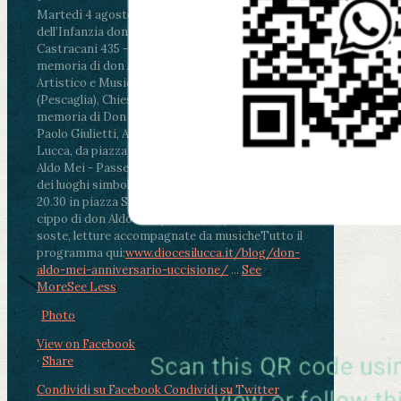
Martedì 4 agosto2026
ore 11:30 - Lucca, Scuola
dell’Infanzia don Aldo Mei - Viale Castruccio
Castracani 435 - Inaugurazione murales in
memoria di don Aldo Mei curato dal Liceo
Artistico e Musicale “Passaglia”
.
ore 18 - Fiano
(Pescaglia), Chiesa parrocchiale - Messa in
memoria di Don Aldo Mei celebrata da mons.
Paolo Giulietti, Arcivescovo di Lucca
.
ore 20.30 -
Lucca, da piazza San Michele al Cippo di don
Aldo Mei - Passeggiata della Memoria in alcuni
dei luoghi simbolo della città. Ritrovo alle ore
20.30 in piazza San Michele con conclusione al
cippo di don Aldo Mei (Porta Elisa). Durante le
soste, letture accompagnate da musiche
Tutto il
programma qui:
www.diocesilucca.it/blog/don-
aldo-mei-anniversario-uccisione/
...
See
More
See Less
Photo
View on Facebook
·
Share
Condividi su Facebook
Condividi su Twitter