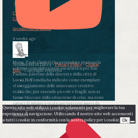
·
Share
Condividi su Facebook
Condividi su Twitter
Condividi su LinkedIn
Condividi via email
Arcidiocesi di Lucca
4 weeks ago
Mons. Paolo Giulietti ha presieduto stamani la
Arcidiocesi di Lucca -
Privacy Policy
-
Cookie
solenne concelebrazione eucaristica per San
Info
- Copyright reserved
Paolino, patrono della diocesi e della città di
Lucca.
Nell’omelia ha indicato come esemplare
«l’atteggiamento delle minoranze creative:
realtà che, pur essendo piccole e fragili, non si
fanno bloccare dalla situazione di crisi, ma sono
capaci di intuire e praticare percorsi nuovi da
Questo sito web utilizza i cookie solamente per migliorare la tua
cui sorgono realtà diverse e per certi versi
esperienza di navigazione. Utilizzando il nostro sito web acconsenti
inedite».
a tutti i cookie in conformità con la nostra policy per i cookie.
Ok