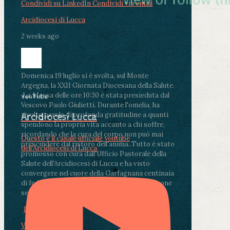
Condividi su LinkedIn
Condividi via email
Arcidiocesi di Lucca
2 weeks ago
Domenica 19 luglio si è svolta, sul Monte
Argegna, la XXII Giornata Diocesana della Salute.
.
La Messa delle ore 10:30 è stata presieduta dal
YouTube
Vescovo Paolo Giulietti. Durante l'omelia, ha
rivolto parole di profonda gratitudine a quanti
Arcidiocesi Lucca
spendono la propria vita accanto a chi soffre,
ricordando che la cura del corpo non può mai
Questo è il canale ufficiale youtube
prescindere dal ristoro dell'anima.
.
Tutto è stato
dell'Arcidiocesi di Lucca
promosso con cura dall'Ufficio Pastorale della
Salute dell'Arcidiocesi di Lucca e ha visto
convergere nel cuore della Garfagnana centinaia
di fedeli, operatori sanitari, volontari e persone
segnate dalla malattia.
...
See More
See Less
Photo
View on Facebook