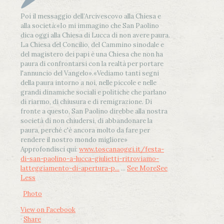
Poi il messaggio dell’Arcivescovo alla Chiesa e
alla società:
«Io mi immagino che San Paolino
dica oggi alla Chiesa di Lucca di non avere paura.
La Chiesa del Concilio, del Cammino sinodale e
del magistero dei papi è una Chiesa che non ha
paura di confrontarsi con la realtà per portare
l'annuncio del Vangelo»
.
«Vediamo tanti segni
della paura intorno a noi, nelle piccole e nelle
grandi dinamiche sociali e politiche che parlano
di riarmo, di chiusura e di remigrazione. Di
fronte a questo, San Paolino direbbe alla nostra
società di non chiudersi, di abbandonare la
paura, perché c'è ancora molto da fare per
rendere il nostro mondo migliore»
Approfondisci qui:
www.toscanaoggi.it/festa-
di-san-paolino-a-lucca-giulietti-ritroviamo-
latteggiamento-di-apertura-p...
...
See More
See
Less
Photo
View on Facebook
·
Share