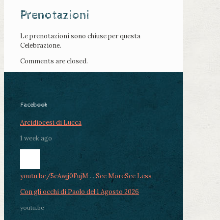
Prenotazioni
Le prenotazioni sono chiuse per questa
Celebrazione.
Comments are closed.
Facebook
Arcidiocesi di Lucca
1 week ago
youtu.be/5cAwjj0FujM
...
See More
See Less
Con gli occhi di Paolo del 1 Agosto 2026
youtu.be