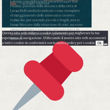
solenne concelebrazione eucaristica per San
Info
- Copyright reserved
Paolino, patrono della diocesi e della città di
Lucca.
Nell’omelia ha indicato come esemplare
«l’atteggiamento delle minoranze creative:
realtà che, pur essendo piccole e fragili, non si
fanno bloccare dalla situazione di crisi, ma sono
capaci di intuire e praticare percorsi nuovi da
Questo sito web utilizza i cookie solamente per migliorare la tua
cui sorgono realtà diverse e per certi versi
esperienza di navigazione. Utilizzando il nostro sito web acconsenti
inedite».
a tutti i cookie in conformità con la nostra policy per i cookie.
Ok