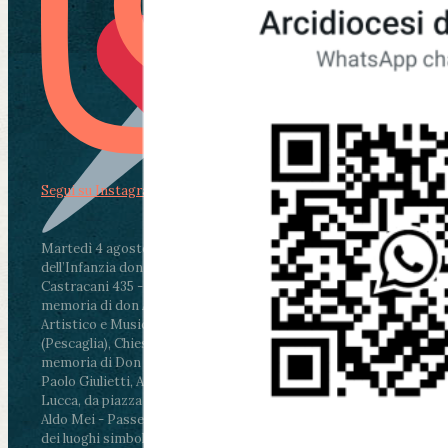
Segui su Instagram
Martedì 4 agosto2026
ore 11:30 - Lucca, Scuola
dell’Infanzia don Aldo Mei - Viale Castruccio
Castracani 435 - Inaugurazione murales in
memoria di don Aldo Mei curato dal Liceo
Artistico e Musicale “Passaglia”
.
ore 18 - Fiano
(Pescaglia), Chiesa parrocchiale - Messa in
memoria di Don Aldo Mei celebrata da mons.
Paolo Giulietti, Arcivescovo di Lucca
.
ore 20.30 -
Lucca, da piazza San Michele al Cippo di don
Aldo Mei - Passeggiata della Memoria in alcuni
dei luoghi simbolo della città. Ritrovo alle ore