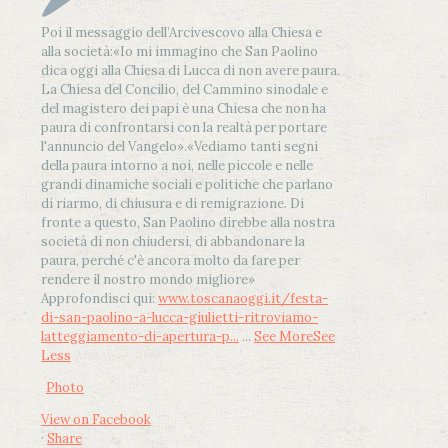
Poi il messaggio dell’Arcivescovo alla Chiesa e
alla società:
«Io mi immagino che San Paolino
dica oggi alla Chiesa di Lucca di non avere paura.
La Chiesa del Concilio, del Cammino sinodale e
del magistero dei papi è una Chiesa che non ha
paura di confrontarsi con la realtà per portare
l'annuncio del Vangelo»
.
«Vediamo tanti segni
della paura intorno a noi, nelle piccole e nelle
grandi dinamiche sociali e politiche che parlano
di riarmo, di chiusura e di remigrazione. Di
fronte a questo, San Paolino direbbe alla nostra
società di non chiudersi, di abbandonare la
paura, perché c'è ancora molto da fare per
rendere il nostro mondo migliore»
Approfondisci qui:
www.toscanaoggi.it/festa-
di-san-paolino-a-lucca-giulietti-ritroviamo-
latteggiamento-di-apertura-p...
...
See More
See
Less
Photo
View on Facebook
·
Share