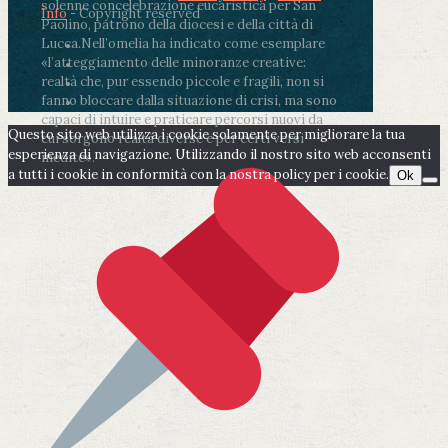
solenne concelebrazione eucaristica per San
Info
- Copyright reserved
Paolino, patrono della diocesi e della città di
Lucca.
Nell’omelia ha indicato come esemplare
«l’atteggiamento delle minoranze creative:
realtà che, pur essendo piccole e fragili, non si
fanno bloccare dalla situazione di crisi, ma sono
capaci di intuire e praticare percorsi nuovi da
Questo sito web utilizza i cookie solamente per migliorare la tua
cui sorgono realtà diverse e per certi versi
esperienza di navigazione. Utilizzando il nostro sito web acconsenti
inedite».
a tutti i cookie in conformità con la nostra policy per i cookie.
Ok