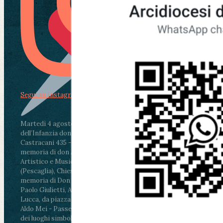
Segui su Instagram
Martedì 4 agosto2026
ore 11:30 - Lucca, Scuola
dell’Infanzia don Aldo Mei - Viale Castruccio
Castracani 435 - Inaugurazione murales in
memoria di don Aldo Mei curato dal Liceo
Artistico e Musicale “Passaglia”
.
ore 18 - Fiano
(Pescaglia), Chiesa parrocchiale - Messa in
memoria di Don Aldo Mei celebrata da mons.
Paolo Giulietti, Arcivescovo di Lucca
.
ore 20.30 -
Lucca, da piazza San Michele al Cippo di don
Aldo Mei - Passeggiata della Memoria in alcuni
dei luoghi simbolo della città. Ritrovo alle ore