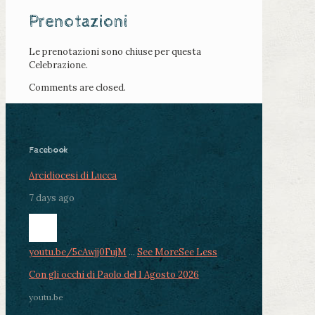
Prenotazioni
Le prenotazioni sono chiuse per questa
Celebrazione.
Comments are closed.
Facebook
Arcidiocesi di Lucca
7 days ago
youtu.be/5cAwjj0FujM
...
See More
See Less
Con gli occhi di Paolo del 1 Agosto 2026
youtu.be