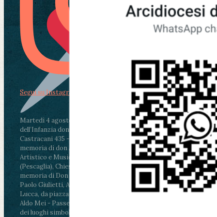
Segui su Instagram
Martedì 4 agosto2026
ore 11:30 - Lucca, Scuola
dell’Infanzia don Aldo Mei - Viale Castruccio
Castracani 435 - Inaugurazione murales in
memoria di don Aldo Mei curato dal Liceo
Artistico e Musicale “Passaglia”
.
ore 18 - Fiano
(Pescaglia), Chiesa parrocchiale - Messa in
memoria di Don Aldo Mei celebrata da mons.
Paolo Giulietti, Arcivescovo di Lucca
.
ore 20.30 -
Lucca, da piazza San Michele al Cippo di don
Aldo Mei - Passeggiata della Memoria in alcuni
dei luoghi simbolo della città. Ritrovo alle ore