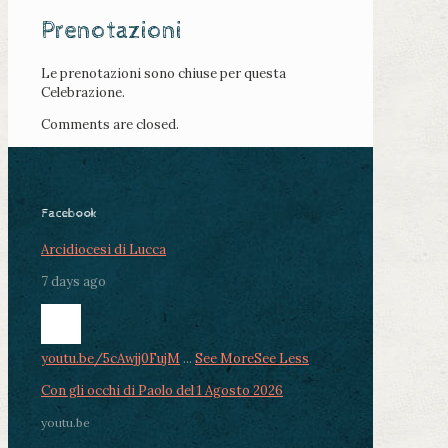
Prenotazioni
Le prenotazioni sono chiuse per questa
Celebrazione.
Comments are closed.
Facebook
Arcidiocesi di Lucca
7 days ago
youtu.be/5cAwjj0FujM
...
See More
See Less
Con gli occhi di Paolo del 1 Agosto 2026
youtu.be