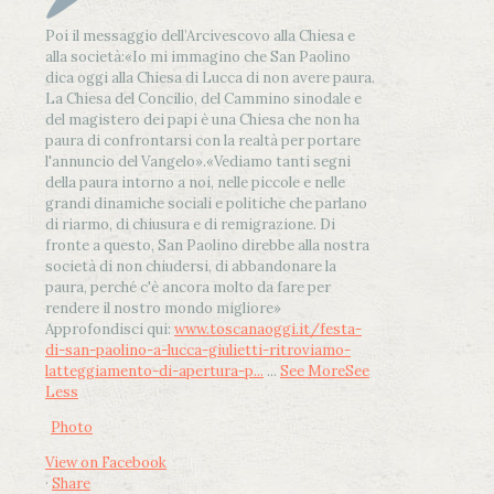
Poi il messaggio dell’Arcivescovo alla Chiesa e
alla società:
«Io mi immagino che San Paolino
dica oggi alla Chiesa di Lucca di non avere paura.
La Chiesa del Concilio, del Cammino sinodale e
del magistero dei papi è una Chiesa che non ha
paura di confrontarsi con la realtà per portare
l'annuncio del Vangelo»
.
«Vediamo tanti segni
della paura intorno a noi, nelle piccole e nelle
grandi dinamiche sociali e politiche che parlano
di riarmo, di chiusura e di remigrazione. Di
fronte a questo, San Paolino direbbe alla nostra
società di non chiudersi, di abbandonare la
paura, perché c'è ancora molto da fare per
rendere il nostro mondo migliore»
Approfondisci qui:
www.toscanaoggi.it/festa-
di-san-paolino-a-lucca-giulietti-ritroviamo-
latteggiamento-di-apertura-p...
...
See More
See
Less
Photo
View on Facebook
·
Share