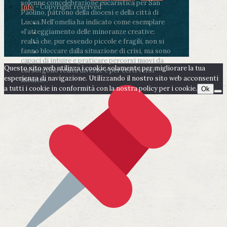
solenne concelebrazione eucaristica per San
Info
- Copyright reserved
Paolino, patrono della diocesi e della città di
Lucca.
Nell’omelia ha indicato come esemplare
«l’atteggiamento delle minoranze creative:
realtà che, pur essendo piccole e fragili, non si
fanno bloccare dalla situazione di crisi, ma sono
capaci di intuire e praticare percorsi nuovi da
Questo sito web utilizza i cookie solamente per migliorare la tua
cui sorgono realtà diverse e per certi versi
esperienza di navigazione. Utilizzando il nostro sito web acconsenti
inedite».
a tutti i cookie in conformità con la nostra policy per i cookie.
Ok